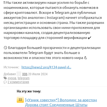
❗️ Мы также активизируем наши усилия по борьбе с
мошенниками, которые пытаются обмануть новичков в
сфере криптовалют. Вскоре в Telegram для публичных
аккаунтов (по аналогии с Instagram) начнет отображаться
месяц регистрации и основная страна. Мы также разрешим
организациям использовать свои мини-приложения для
маркировки каналов, создав децентрализованную
торговую площадку для сторонней верификации ✔️
😏 Благодаря большей прозрачности и децентрализации
пользователи Telegram будут знать больше о
возможностях и опасностях этого нового мира 💪
Источник:
https://news2.pro/4134-pavel-d...
Добавил
X86
20 Июля 2024
дуров
,
telegram
2 комментария
На эту же тему:
[«Узник совести»*] Володин: за арестом
22
Дурова стоят Соединенные Штаты