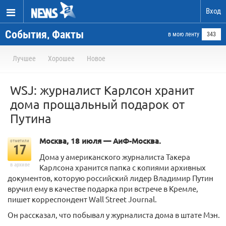
Вход
События, Факты
в мою ленту
343
Лучшее
Хорошее
Новое
WSJ: журналист Карлсон хранит
дома прощальный подарок от
Путина
Москва, 18 июля — АиФ-Москва.
отметили
17
Дома у американского журналиста Такера
в архиве
Карлсона хранится папка с копиями архивных
документов, которую российский лидер Владимир Путин
вручил ему в качестве подарка при встрече в Кремле,
пишет корреспондент Wall Street Journal.
Он рассказал, что побывал у журналиста дома в штате Мэн.