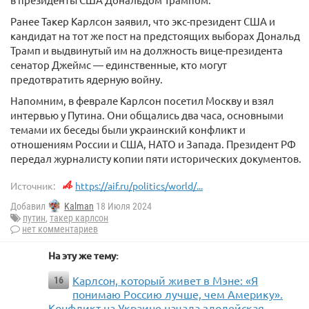
Ранее Такер Карлсон заявил, что экс-президент США и
кандидат на тот же пост на предстоящих выборах Дональд
Трамп и выдвинутый им на должность вице-президента
сенатор Джеймс — единственные, кто могут
предотвратить ядерную войну.
Напомним, в феврале Карлсон посетил Москву и взял
интервью у Путина. Они общались два часа, основными
темами их беседы были украинский конфликт и
отношениям России и США, НАТО и Запада. Президент РФ
передал журналисту копии пяти исторических документов.
Источник:
https://aif.ru/politics/world/...
Добавил
Kalman
18 Июля 2024
путин
,
такер карлсон
нет комментариев
На эту же тему:
Карлсон, который живет в Мэне: «Я
16
понимаю Россию лучше, чем Америку».
Конфликт на Украине начала злодейская