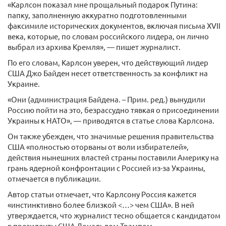
«Карлсон показал мне прощальный подарок Путина:
папку, заполненную аккуратно подготовленными
факсимиле исторических документов, включая письма XVII
века, которые, по словам российского лидера, он лично
выбрал из архива Кремля», — пишет журналист.
По его словам, Карлсон уверен, что действующий лидер
США Джо Байден несет ответственность за конфликт на
Украине.
«Они (администрация Байдена. – Прим. ред.) вынудили
Россию пойти на это, безрассудно тявкая о присоединении
Украины к НАТО», — приводятся в статье слова Карлсона.
Он также убежден, что значимые решения правительства
США «полностью оторваны от воли избирателей»,
действия нынешних властей страны поставили Америку на
грань ядерной конфронтации с Россией из-за Украины,
отмечается в публикации.
Автор статьи отмечает, что Карлсону Россия кажется
«инстинктивно более близкой <…> чем США». В ней
утверждается, что журналист тесно общается с кандидатом
в президенты США Дональдом Трампом.