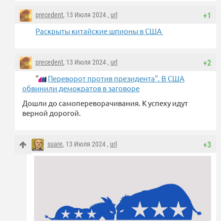
precedent
, 13 Июля 2024 ,
url
+1
Раскрыты китайские шпионы в США
precedent
, 13 Июля 2024 ,
url
+2
"
Переворот против президента". В США
обвинили демократов в заговоре
Дошли до самопереворачивания. К успеху идут
верной дорогой.
suare
, 13 Июля 2024 ,
url
+3