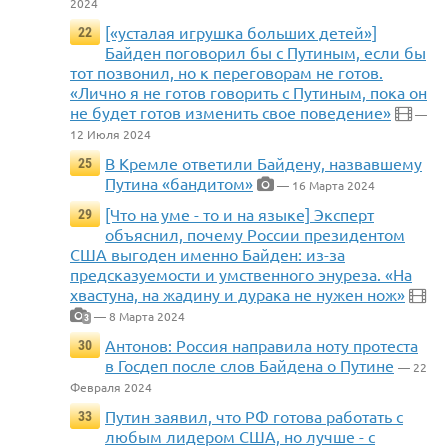
2024
[«усталая игрушка больших детей»]
22
Байден поговорил бы с Путиным, если бы
тот позвонил, но к переговорам не готов.
«Лично я не готов говорить с Путиным, пока он
не будет готов изменить свое поведение»
—
12 Июля 2024
В Кремле ответили Байдену, назвавшему
25
Путина «бандитом»
— 16 Марта 2024
[Что на уме - то и на языке] Эксперт
29
объяснил, почему России президентом
США выгоден именно Байден: из-за
предсказуемости и умственного энуреза. «На
хвастуна, на жадину и дурака не нужен нож»
— 8 Марта 2024
3
Антонов: Россия направила ноту протеста
30
в Госдеп после слов Байдена о Путине
— 22
Февраля 2024
Путин заявил, что РФ готова работать с
33
любым лидером США, но лучше - с