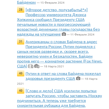
Байденом
— 15 Февраля 2024
[«Второе детство, полузабытьё*»]
28
Профессор университета Джонса
Хопкинса сообщил Президенту США
печальные новости о прогрессирующей
возрастной деменции главы государства без
надежды на улучшение
— 11 Февраля 2024
Американцы о словах Байдена в адрес
31
Президента России: Путин поднялся с
самых низов разведки и, скорее всего,
невероятно умен и безжалостен. Байден
против него — комнатное растение (Fox News,
США)
— 18 Марта 2021
3
2
Путин в ответ на слова Байдена пожелал
40
здоровья президенту США
— 18 Марта
2021
[Слово и дело] США усилили попытки
40
запугать Россию, чтобы заставить Москву
подчиниться. А теперь уже требуется
смирительная рубашка для Байдена,