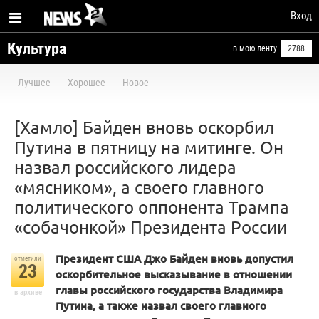
Вход
Культура
в мою ленту
2788
Лучшее
Хорошее
Новое
[Хамло] Байден вновь оскорбил
Путина в пятницу на митинге. Он
назвал российского лидера
«мясником», а своего главного
политического оппонента Трампа
«собачонкой» Президента России
Президент США Джо Байден вновь допустил
отметили
23
оскорбительное высказывание в отношении
главы российского государства Владимира
в архиве
Путина, а также назвал своего главного