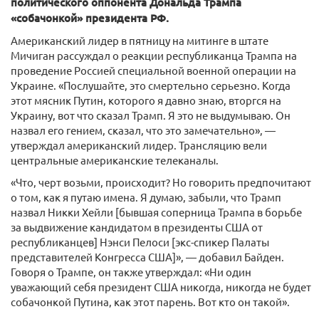
политического оппонента Дональда Трампа
«собачонкой» президента РФ.
Американский лидер в пятницу на митинге в штате
Мичиган рассуждал о реакции республиканца Трампа на
проведение Россией специальной военной операции на
Украине. «Послушайте, это смертельно серьезно. Когда
этот мясник Путин, которого я давно знаю, вторгся на
Украину, вот что сказал Трамп. Я это не выдумываю. Он
назвал его гением, сказал, что это замечательно», —
утверждал американский лидер. Трансляцию вели
центральные американские телеканалы.
«Что, черт возьми, происходит? Но говорить предпочитают
о том, как я путаю имена. Я думаю, забыли, что Трамп
назвал Никки Хейли [бывшая соперница Трампа в борьбе
за выдвижение кандидатом в президенты США от
республиканцев] Нэнси Пелоси [экс-спикер Палаты
представителей Конгресса США]», — добавил Байден.
Говоря о Трампе, он также утверждал: «Ни один
уважающий себя президент США никогда, никогда не будет
собачонкой Путина, как этот парень. Вот кто он такой».