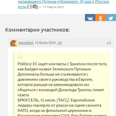
назвавшего Путина «убийцей». И она у России
есть
— 17 Марта 2021
2
Комментарии участников:
precedent
, 13 Июля 2024 ,
url
+1
Politico: ЕС ищет контакты с Трампом после того,
как Байден назвал Зеленского Путиным
Дипломаты больше не сталкиваются с
давлением своего руководства в Европе,
которое раньше не рекомендовало им
общаться с командой Дональда Трампа, пишет
газета
БРЮССЕЛЬ, 12 июля. /ТАСС/. Европейские
лидеры «замерли от ужаса» на сцене саммита
НАТО, когда на финальной церемонии в
Вашингтоне президент США Джо Байден назвал