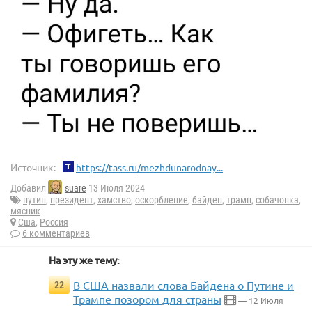
Источник:
https://tass.ru/mezhdunarodnay...
Добавил
suare
13 Июля 2024
путин
,
президент
,
хамство
,
оскорбление
,
байден
,
трамп
,
собачонка
,
мясник
Сша
,
Россия
6 комментариев
На эту же тему:
В США назвали слова Байдена о Путине и
22
Трампе позором для страны
— 12 Июля