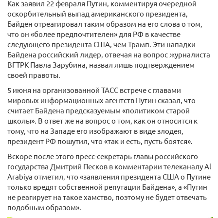
Как заявил 22 февраля Путин, комментируя очередной
оскорбительный выпад американского президента,
Байден отреагировал таким образом на его слова о том,
что он «более предпочтителен» для РФ в качестве
следующего президента США, чем Трамп. Эти нападки
Байдена российский лидер, отвечая на вопрос журналиста
ВГТРК Павла Зарубина, назвал лишь подтверждением
своей правоты.
5 июня на организованной ТАСС встрече с главами
мировых информационных агентств Путин сказал, что
считает Байдена предсказуемым «политиком старой
школы». В ответ же на вопрос о том, как он относится к
тому, что на Западе его изображают в виде злодея,
президент РФ пошутил, что «так и есть, пусть боятся».
Вскоре после этого пресс-секретарь главы российского
государства Дмитрий Песков в комментарии телеканалу Al
Arabiya отметил, что «заявления президента США о Путине
только вредят собственной репутации Байдена», а «Путин
не реагирует на такое хамство, поэтому не будет отвечать
подобным образом».