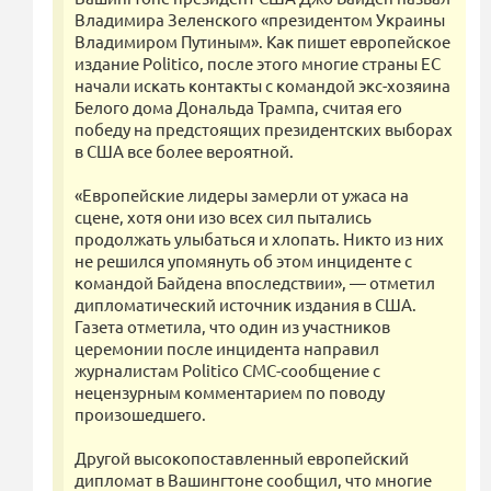
Владимира Зеленского «президентом Украины
Владимиром Путиным». Как пишет европейское
издание Politico, после этого многие страны ЕС
начали искать контакты с командой экс-хозяина
Белого дома Дональда Трампа, считая его
победу на предстоящих президентских выборах
в США все более вероятной.
«Европейские лидеры замерли от ужаса на
сцене, хотя они изо всех сил пытались
продолжать улыбаться и хлопать. Никто из них
не решился упомянуть об этом инциденте с
командой Байдена впоследствии», — отметил
дипломатический источник издания в США.
Газета отметила, что один из участников
церемонии после инцидента направил
журналистам Politico СМС-сообщение с
нецензурным комментарием по поводу
произошедшего.
Другой высокопоставленный европейский
дипломат в Вашингтоне сообщил, что многие