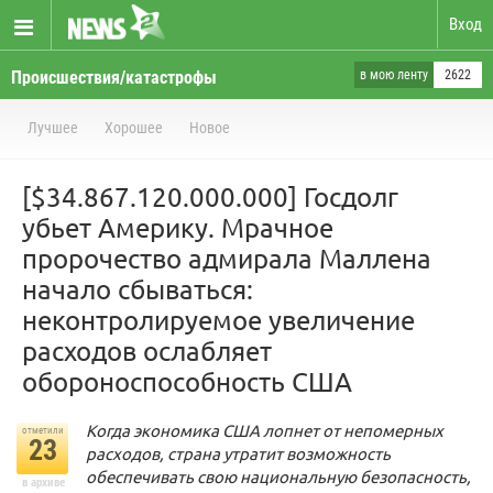
Вход
Происшествия/катастрофы
в мою ленту
2622
Лучшее
Хорошее
Новое
[$34.867.120.000.000] Госдолг
убьет Америку. Мрачное
пророчество адмирала Маллена
начало сбываться:
неконтролируемое увеличение
расходов ослабляет
обороноспособность США
Когда экономика США лопнет от непомерных
отметили
23
расходов, страна утратит возможность
обеспечивать свою национальную безопасность,
в архиве