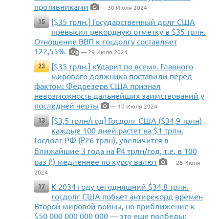
противниками
— 30 Июля 2024
[$35 трлн.] Государственный долг США
15
превысил рекордную отметку в $35 трлн.
Отношение ВВП к госдолгу составляет
122,55%.
— 29 Июля 2024
3
[$35 трлн.] «Ударит по всем». Главного
23
мирового должника поставили перед
фактом: Федрезерв США признал
невозможность дальнейших заимствований у
последней черты
— 10 Июля 2024
[$3,5 трлн/год] Госдолг США ($34,9 трлн)
13
каждые 100 дней растет на $1 трлн.
Госдолг РФ (₽26 трлн), увеличится в
ближайшие 3 года на ₽4 трлн/год, т.е. в 100
раз (!) медленнее по курсу валют
— 26 Июня
2024
К 2034 году сегодняшний $34,8 трлн.
17
госдолг США побьет антирекорд времен
Второй мировой войны, но приближение к
$50 000 000 000 000 — это еще полбеды: