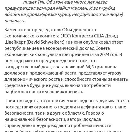
пишет TNI. Об этом еще много лет назад
предупреждал адмирал Майкл Маллен. И вот «рубка
яблонь на дрова»(«резка куриц, несущих золотые яйца»)
началась.
Заместитель председателя Объединенного
экономического комитета (JEC) Конгресса США Дэвид
Швейкерт (David Schweikert) 18 июня опубликовал ответ
республиканцев на экономический доклад Совета
экономических консультантов президента за 2024 год. В
нем содержится предупреждение о том, что
государственный долг, составляющий 34,5 триллиона
долларов и продолжающий расти, представляет угрозу
для экономического роста и способности страны занимать
средства на будущие нужды, включая потребности
нацбезопасности в условиях кризиса.
Приятно видеть, что политические лидеры задумываются о
последствиях огромного госдолга и дефицита как в плане
безопасности, так и в других областях. Говоря о
национальной безопасности, авторы доклада
справедливо предупреждают о проблематичности
дальнейших займов для нашего правительства с целью