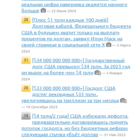
реальная цифра наверняка окажется намного
больше
— 23 Июня 2024
[Плюс $1 трлн каждые 100 дней]
28
Долговая кабала́. Федерального бюджета
США в будущем хватит только на выплату
процентов по долгам, заявил Илон Маск на
своей странице в социальной сети X
— 3 Марта
2024
[$34 000 000 000 000+] Государственный
31
долг США превысил $34 трлн. За 2023 год
он вырос на более чем $4 трлн
— 3 Января
2
2024
[$33 000 000 000 000+] Госдолг США
28
достиг рекордных $33 трлн.,
увеличившись на триллион за три месяца
2
— 19 Сентября 2023
[$4 трлн/2 года] США избежали дефолта,
19
предварительно договорившись поднять
потолок госдолга, но без бюджетных реформ
следующая стычка убъёт доллар
— 31 Мая 2023