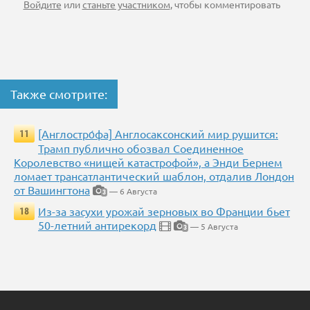
Войдите
или
станьте участником
, чтобы комментировать
Также смотрите:
[Англостро́фа] Англосаксонский мир рушится:
11
Трамп публично обозвал Соединенное
Королевство «нищей катастрофой», а Энди Бернем
ломает трансатлантический шаблон, отдалив Лондон
от Вашингтона
— 6 Августа
3
Из-за засухи урожай зерновых во Франции бьет
18
50-летний антирекорд
— 5 Августа
3