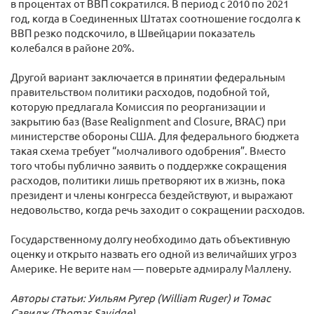
в процентах от ВВП сократился. В период с 2010 по 2021
год, когда в Соединенных Штатах соотношение госдолга к
ВВП резко подскочило, в Швейцарии показатель
колебался в районе 20%.
Другой вариант заключается в принятии федеральным
правительством политики расходов, подобной той,
которую предлагала Комиссия по реорганизации и
закрытию баз (Base Realignment and Closure, BRAC) при
министерстве обороны США. Для федерального бюджета
такая схема требует “молчаливого одобрения”. Вместо
того чтобы публично заявить о поддержке сокращения
расходов, политики лишь претворяют их в жизнь, пока
президент и члены конгресса бездействуют, и выражают
недовольство, когда речь заходит о сокращении расходов.
Государственному долгу необходимо дать объективную
оценку и открыто назвать его одной из величайших угроз
Америке. Не верите нам — поверьте адмиралу Маллену.
Авторы статьи: Уильям Ругер (William Ruger) и Томас
Савидж (Thomas Savidge)