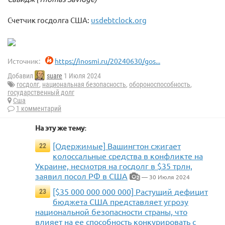
Счетчик госдолга США:
usdebtclock.org
Источник:
https://inosmi.ru/20240630/gos...
Добавил
suare
1 Июля 2024
госдолг
,
национальная безопасность
,
обороноспособность
,
государственный долг
Сша
1 комментарий
На эту же тему:
[Одержимые] Вашингтон сжигает
22
колоссальные средства в конфликте на
Украине, несмотря на госдолг в $35 трлн,
заявил посол РФ в США
— 30 Июля 2024
2
[$35 000 000 000 000] Растущий дефицит
23
бюджета США представляет угрозу
национальной безопасности страны, что
влияет на ее способность конкурировать с