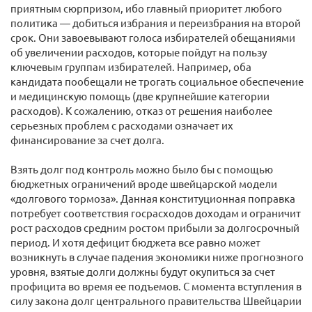
приятным сюрпризом, ибо главный приоритет любого
политика — добиться избрания и переизбрания на второй
срок. Они завоевывают голоса избирателей обещаниями
об увеличении расходов, которые пойдут на пользу
ключевым группам избирателей. Например, оба
кандидата пообещали не трогать социальное обеспечение
и медицинскую помощь (две крупнейшие категории
расходов). К сожалению, отказ от решения наиболее
серьезных проблем с расходами означает их
финансирование за счет долга.
Взять долг под контроль можно было бы с помощью
бюджетных ограничений вроде швейцарской модели
«долгового тормоза». Данная конституционная поправка
потребует соответствия госрасходов доходам и ограничит
рост расходов средним ростом прибыли за долгосрочный
период. И хотя дефицит бюджета все равно может
возникнуть в случае падения экономики ниже прогнозного
уровня, взятые долги должны будут окупиться за счет
профицита во время ее подъемов. С момента вступления в
силу закона долг центрального правительства Швейцарии