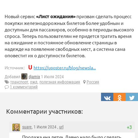
Новый сервис
«Лист ожидания»
призван сделать процесс
покупки железнодорожных билетов более удобным и
доступным для пассажиров, особенно в периоды высокого
спроса. Теперь пользователям не придется тратить время
на ожидание и постоянное обновление страницы в
надежде на появление свободных мест, а система сама
оповестит их о доступности билетов.
Источник:
https://uposter.ru/blog/newsla...
Добавил
djamix
1 Июля 2024
транспорт
,
ржд
,
полезная информация
Россия
1 комментарий
Комментарии участников:
suare
, 1 Июля 2024 ,
url
+3
Продажа «на лету». Давно надо было сделать.