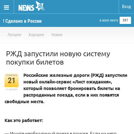
Вход
! Сделано в России
в мою ленту
397
Лучшее
Хорошее
Новое
РЖД запустили новую систему
покупки билетов
Российские железные дороги (РЖД) запустили
отметили
21
новый онлайн-сервис «Лист ожидания»,
который позволяет бронировать билеты на
в архиве
распроданные поезда, если в них появятся
свободные места.
Как это работает:
— Ищите необходимый поезд в поиске. Если на него