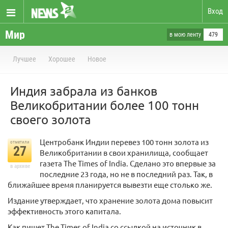
Вход
Мир
в мою ленту
479
Лучшее
Хорошее
Новое
Индия забрала из банков
Великобритании более 100 тонн
своего золота
Центробанк Индии перевез 100 тонн золота из
отметили
27
Великобритании в свои хранилища, сообщает
газета The Times of India. Сделано это впервые за
в архиве
последние 23 года, но не в последний раз. Так, в
ближайшее время планируется вывезти еще столько же.
Издание утверждает, что хранение золота дома повысит
эффективность этого капитала.
Как пишет The Times of India со ссылкой на источник в