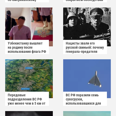
заводу БПЛА
взрыва в Вишнёвом
Узбекистанку вышлют
Нацисты звали его
на родину после
русской свиньей: почему
использования флага РФ
генерала-предателя
как коврика
Власова казнили без
публичного суда
Передовые
ВС РФ поразили семь
подразделения ВС РФ
сухогрузов,
уже менее чем в 5 км от
использовавшихся для
Краматорска и
снабжения ВСУ
Славянска