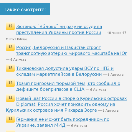
Также смотрите:
Зюганов: "Яблоко" ни разу не осудила
12
преступления Украины против России
— 10 часов 47
минут назад
Россия, Белоруссия и Пакистан строят
13
транспортную артерию мирового масштаба на Юг
— 6 Августа
Тихановская допустила удары ВСУ по НПЗ и
15
складам маркетплейсов в Белоруссии
— 6 Августа
Трамп пригрозил тюрьмой тем, кто сообщил о
12
дефиците боеприпасов в США
— 6 Августа
Новый шаг России в споре о Курильских островах
14
Diplomat: Россия хочет присвоить одному из
Курильских островов имя Рихарда Зорге
— 6 Августа
Германия не может быть посредником по
14
Украине, заявил МИД
— 6 Августа