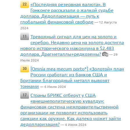
«Последняя резервная валюта». В
22
Гонконге рассказали о жалкой судьбе
доллара. Дедолларизация — путь к
глобальной финансовой свободе
— 12 Августа
2024
Тревожный сигнал для цен на золото и
11
серебро. Недавно цена на золото достигла
нового исторического максимума в $2.483
доллара. Драгметаллы+редкоземы?
— 29
4
Июля 2024
[Omnia mea mecum porto*] «Золотой» план
30
России сработал: из банков США и
Британии благородный металл вывозят
тоннами
— 6 Июля 2024
Страны БРИКС отберут у США
17
«внешнеполитическую кувалду»:
финансовая система межправительственной
организации не позволит использовать
санкции как оружие. Как далеко может зайти
дедолларизация?
— 4 Июня 2024