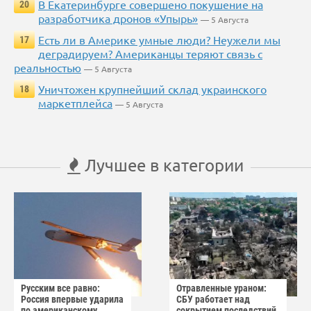
В Екатеринбурге совершено покушение на
20
разработчика дронов «Упырь»
— 5 Августа
Есть ли в Америке умные люди? Неужели мы
17
деградируем? Американцы теряют связь с
реальностью
— 5 Августа
Уничтожен крупнейший склад украинского
18
маркетплейса
— 5 Августа
Лучшее в категории
Русским все равно:
Отравленные ураном:
Россия впервые ударила
СБУ работает над
по американскому
сокрытием последствий