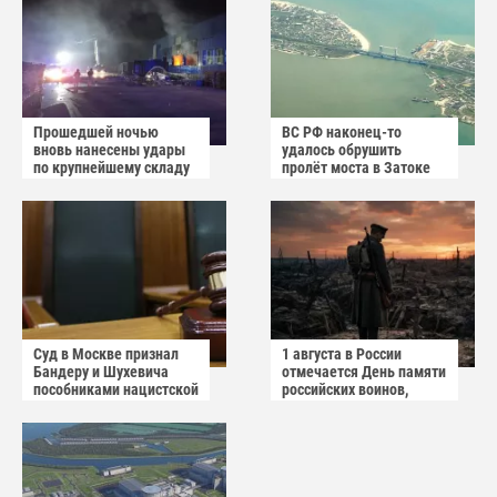
Прошедшей ночью
ВС РФ наконец-то
вновь нанесены удары
удалось обрушить
по крупнейшему складу
пролёт моста в Затоке
украинского
Одесской области
маркетплейса Rozetka
Суд в Москве признал
1 августа в России
Бандеру и Шухевича
отмечается День памяти
пособниками нацистской
российских воинов,
Германии
погибших в Первой
мировой войне 1914–
1918 годов.