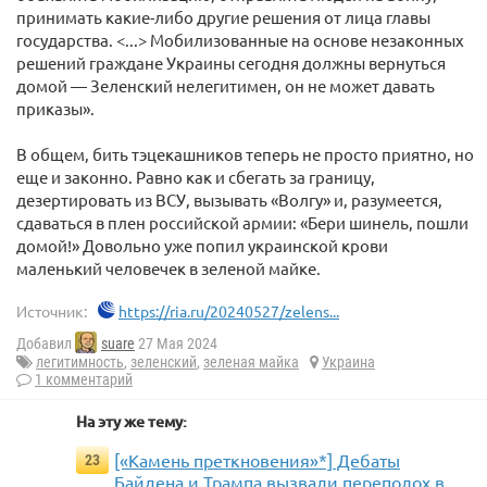
принимать какие-либо другие решения от лица главы
государства. <...> Мобилизованные на основе незаконных
решений граждане Украины сегодня должны вернуться
домой — Зеленский нелегитимен, он не может давать
приказы».
В общем, бить тэцекашников теперь не просто приятно, но
еще и законно. Равно как и сбегать за границу,
дезертировать из ВСУ, вызывать «Волгу» и, разумеется,
сдаваться в плен российской армии: «Бери шинель, пошли
домой!» Довольно уже попил украинской крови
маленький человечек в зеленой майке.
Источник:
https://ria.ru/20240527/zelens...
Добавил
suare
27 Мая 2024
легитимность
,
зеленский
,
зеленая майка
Украина
1 комментарий
На эту же тему:
[«Камень преткновения»*] Дебаты
23
Байдена и Трампа вызвали переполох в