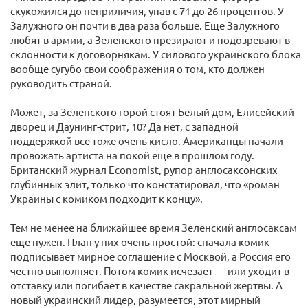
скукожился до неприличия, упав с 71 до 26 процентов. У
Залужного он почти в два раза больше. Еще Залужного
любят в армии, а Зеленского презирают и подозревают в
склонности к договорнякам. У силового украинского блока
вообще сугубо свои соображения о том, кто должен
руководить страной.
Может, за Зеленского горой стоят Белый дом, Елисейский
дворец и Даунинг-стрит, 10? Да нет, с западной
поддержкой все тоже очень кисло. Американцы начали
провожать артиста на покой еще в прошлом году.
Британский журнал Economist, рупор англосаксонских
глубинных элит, только что констатировал, что «роман
Украины с комиком подходит к концу».
Тем не менее на ближайшее время Зеленский англосаксам
еще нужен. План у них очень простой: сначала комик
подписывает мирное соглашение с Москвой, а Россия его
честно выполняет. Потом комик исчезает — или уходит в
отставку или погибает в качестве сакральной жертвы. А
новый украинский лидер, разумеется, этот мирный