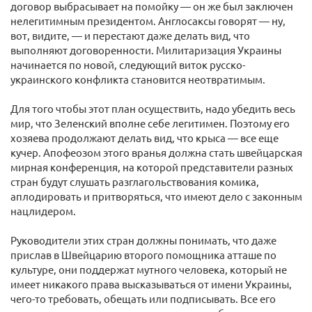
договор выбрасывает на помойку — он же был заключен
нелегитимным президентом. Англосаксы говорят — ну,
вот, видите, — и перестают даже делать вид, что
выполняют договоренности. Милитаризация Украины
начинается по новой, следующий виток русско-
украинского конфликта становится неотвратимым.
Для того чтобы этот план осуществить, надо убедить весь
мир, что Зеленский вполне себе легитимен. Поэтому его
хозяева продолжают делать вид, что крыса — все еще
кучер. Апофеозом этого вранья должна стать швейцарская
мирная конференция, на которой представители разных
стран будут слушать разглагольствования комика,
аплодировать и притворяться, что имеют дело с законным
нацлидером.
Руководители этих стран должны понимать, что даже
прислав в Швейцарию второго помощника атташе по
культуре, они поддержат мутного человека, который не
имеет никакого права высказываться от имени Украины,
чего-то требовать, обещать или подписывать. Все его