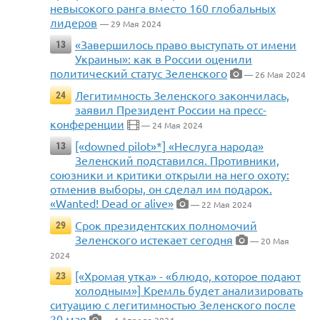
невысокого ранга вместо 160 глобальных
лидеров
— 29 Мая 2024
«Завершилось право выступать от имени
13
Украины»: как в России оценили
политический статус Зеленского
— 26 Мая 2024
Легитимность Зеленского закончилась,
24
заявил Президент России на пресс-
конференции
— 24 Мая 2024
[«downed pilot»*] «Неслуга народа»
13
Зеленский подставился. Противники,
союзники и критики открыли на него охоту:
отменив выборы, он сделал им подарок.
«Wanted! Dead or alive»
— 22 Мая 2024
Срок президентских полномочий
29
Зеленского истекает сегодня
— 20 Мая
2024
[«Хромая утка» - «блюдо, которое подают
23
холодным»] Кремль будет анализировать
ситуацию с легитимностью Зеленского после
20 мая