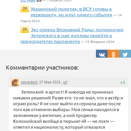
— 1 Апреля 2024
Украинский политик: в ВСУ готовы к
29
перевороту, но ждут одного события
— 14
Марта 2024
Экс-спикер Верховной Рады: полномочия
25
Зеленского в мае должны перейти к
председателю парламента
— 15 Февраля 2024
Комментарии участников:
precedent
, 27 Мая 2024 ,
url
+1
Зеленский: я-артист! Я никогда не принимал
никаких решений! Разве кто -то не знал, что я актёр и
играю роль? Я не смог выйти из сериала даже после
того как отменили выборы. Моя семья находится в
заложниках у англичан, а мой продюсер
Коломойский вообще в тюрьме! «Я — не лох!» —
ответил я националисту, который отказался