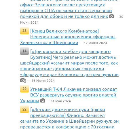
офисе Зеленского: после предстоящих
выборов в США он может стать серьёзной
помехой для обоих и не только для них
— 30
Июня 2024
[Конец Великого Комбинатора]
28
Невероятные приключения «формулы
Зеленского» в Швейцарии
— 17 Июня 2024
[«Три корочки хлеба» для западного
14
Буратино] Чего реально может достичь
швейцарский «саммит мира» после того, как
«швейцарские дипломаты» сократили
«формулу мира» Зеленского до трех пунктов
— 16 Июня 2024
2
Угнавший Т-64 Лихачев призвал солдат
29
ВСУ развернуть оружие против властей
Украины
— 31 Мая 2024
[«Лёгким движением руки брюки
22
превращаются»] Фиаско. Замысел
саммита по Украине в Швейцарии рухнул: он
превращается в конференцию с 70 гостями