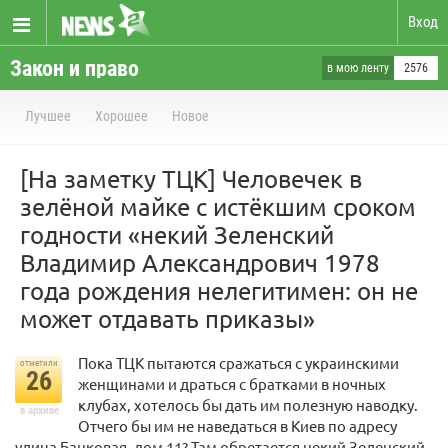
Вход
Закон и право
в мою ленту
2576
Лучшее
Хорошее
Новое
[На заметку ТЦК] Человечек в
зелёной майке с истёкшим сроком
годности «некий Зеленский
Владимир Александрович 1978
года рождения нелегитимен: он не
может отдавать приказы»
Пока ТЦК пытаются сражаться с украинскими
отметили
26
женщинами и драться с братками в ночных
клубах, хотелось бы дать им полезную наводку.
в архиве
Отчего бы им не наведаться в Киев по адресу
улица Банковая, дом 11? Там обретается некий Зеленский