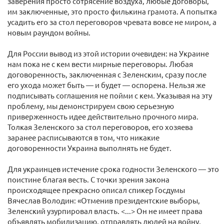
заверения просто сотрясение воздуха, любые договоры,
им заключенные, это просто филькина грамота. А попытка
усадить его за стол переговоров чревата вовсе не миром, а
новым раундом войны.
Для России вывод из этой истории очевиден: на Украине
нам пока не с кем вести мирные переговоры. Любая
договоренность, заключенная с Зеленским, сразу после
его ухода может быть — и будет — оспорена. Нельзя же
подписывать соглашения не пойми с кем. Указывая на эту
проблему, мы демонстрируем свою серьезную
приверженность идее действительно прочного мира.
Толкая Зеленского за стол переговоров, его хозяева
заранее расписываются в том, что никакие
договоренности Украина выполнять не будет.
Для украинцев истечение срока годности Зеленского — это
поистине благая весть. С точки зрения закона
происходящее прекрасно описал спикер Госдумы
Вячеслав Володин: «Отменив президентские выборы,
Зеленский узурпировал власть. <...> Он не имеет права
объявлять мобилизацию, отправлять людей на войну,