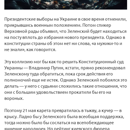
Президентские выборы на Украине в свое время отменили,
прикрывшись военным положением. Потом спикер
Верховной рады объявил, что Зеленский будет находиться
на посту вплоть до избрания нового президента. Однако в
конституции страны об этом нет ни слова, «а мужики-то и
не знали», как говорится.
Эту коллизию мог бы как-то решить Конституционный суд
Украины — Владимир Путин, кстати, прямо рекомендовал
Зеленскому туда обратиться, пока срок действия его
полномочий еще не истек. Однако Зеленский побоялся это
делать — у него с судьями сложились такие отношения, что
они с большим удовольствием прокатили бы его на
вороных.
Поэтому 21 мая карета превратилась в тыкву, а кучер — в
крысу. Ладно бы у Зеленского была всеобщая поддержка,
тогда можно было бы сослаться на всепобеждающее
«мнение народное». Но рейтинг киевского фюрера