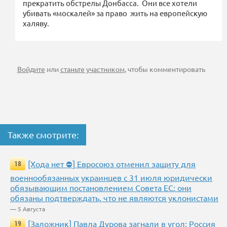
прекратить обстрелы Донбасса. Они все хотели
убивать «москалей» за право жить на европейскую
халяву.
Войдите
или
станьте участником
, чтобы комментировать
Также смотрите:
[Хода нет ⛔] Евросоюз отменил защиту для
18
военнообязанных украинцев с 31 июля юридически
обязывающим постановлением Совета ЕС: они
обязаны подтверждать, что не являются уклонистами
— 5 Августа
[Заложник] Павла Дурова загнали в угол: Россия
19