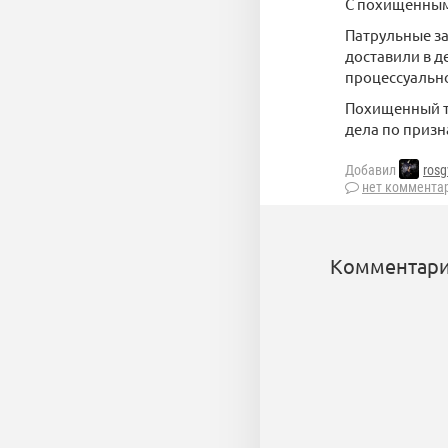
С похищенным
Патрульные за
доставили в д
процессуальн
Похищенный т
дела по призн
Добавил
rosg
нет коммента
Комментари