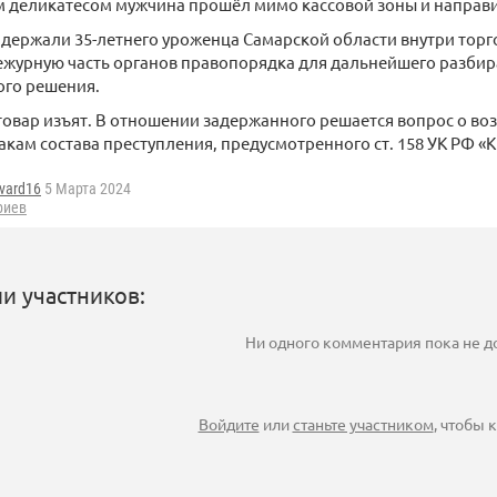
 деликатесом мужчина прошёл мимо кассовой зоны и направи
держали 35-летнего уроженца Самарской области внутри торг
ежурную часть органов правопорядка для дальнейшего разбир
ого решения.
овар изъят. В отношении задержанного решается вопрос о во
акам состава преступления, предусмотренного ст. 158 УК РФ «
vard16
5 Марта 2024
риев
и участников:
Ни одного комментария пока не 
Войдите
или
станьте участником
, чтобы