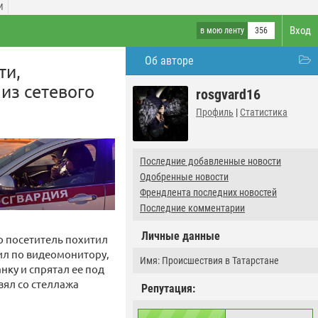
И
Вход
в мою ленту
356
Об авторе
ти,
из сетевого
rosgvard16
Профиль
|
Статистика
Последние добавленные новости
Одобренные новости
Френдлента последних новостей
Последние комментарии
Личные данные
о посетитель похитил
тил по видеомонитору,
Имя: Происшествия в Татарстане
ку и спрятал ее под
ял со стеллажа
Репутация: