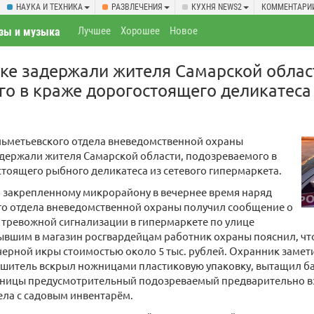
НАУКА И ТЕХНИКА
РАЗВЛЕЧЕНИЯ
КУХНЯ NEWS2
КОММЕНТАРИ
Лучшее
Хорошее
Новое
зы и музыка
ке задержали жителя Самарской облас
о в краже дорогостоящего деликатеса 
льметьевского отдела вневедомственной охраны
держали жителя Самарской области, подозреваемого в
тоящего рыбного деликатеса из сетевого гипермаркета.
 закрепленному микрорайону в вечернее время наряд
го отдела вневедомственной охраны получил сообщение о
тревожной сигнализации в гипермаркете по улице
вшим в магазин росгвардейцам работник охраны пояснил, чт
 черной икры стоимостью около 5 тыс. рублей. Охранник заме
шитель вскрыл ножницами пластиковую упаковку, вытащил бан
ницы предусмотрительный подозреваемый предварительно вз
ела с садовым инвентарём.