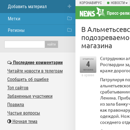
КОРОНАВИРУС
НОВОСТИ
Добавить материал
Пресс-рели
Метки
В Альметьсевс
Регионы
подозреваемог
магазина
Сотрудники а
отметили
Последние комментарии
4
Росгвардии за
краже дорогос
Читайте новости в телеграм
человека
в архиве
Сообщить об ошибке
Патрулируя по
альметьевско
Топ сайтов
срабатывании 
Забаненные участники
Ленина. Прибы
из зала банку
Правила
как правонару
Частые вопросы
одеждой. Нож
Ночная тема
соседнего отд