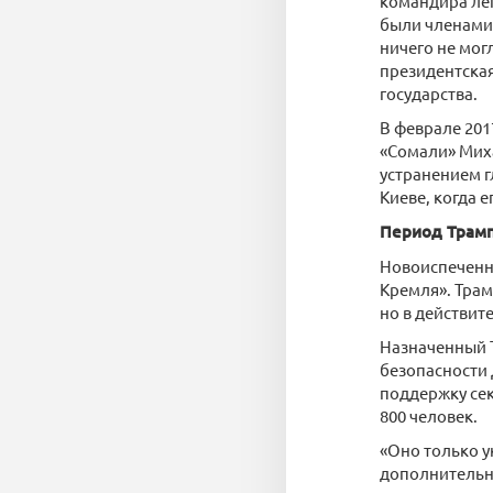
командира лег
были членами 
ничего не мог
президентская
государства.
В феврале 201
«Сомали» Миха
устранением г
Киеве, когда 
Период Трам
Новоиспеченны
Кремля». Трам
но в действит
Назначенный 
безопасности
поддержку сек
800 человек.
«Оно только у
дополнительны