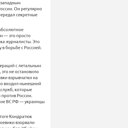
ь западным
оссии. Он регулярно
передал секретные
 абсолютное
м — это просто
ка журналисты. Это
 в борьбе с Россией.
пераций с летальным
 это не остановило
овки взрывчатки на
его входил нынешний
цслужб, которые
 против России.
ние ВС РФ — украинцы
итоге Кондратюк
 боевики взорвали