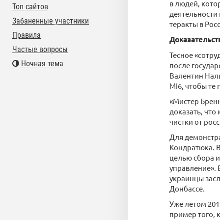
в людей, кото
Топ сайтов
деятельности 
Забаненные участники
теракты в Рос
Правила
Доказательст
Частые вопросы
Тесное «сотру
Ночная тема
после государ
Валентин Нали
MI6, чтобы те
«Мистер Брен
доказать, что
чистки от рос
Для демонстр
Кондратюка. В
целью сбора и
управление». 
украинцы зас
Донбассе.
Уже летом 201
пример того, 