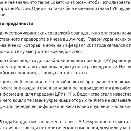
рые «не знали, что такое Советский Союз», чтобы использовать
против России. Одним из таких был нынешний глава ГУР Буда
сии.
во преданности
дничество» украинских спецслужб с западными коллегами нача
ственного переворота в Киеве в 2014 году. Главой украинских 
вайченко, который в ночь на 24 февраля 2014 года связался с
 помогли ему выстроить свое ведомство.
нан объяснил, что для разблокирования помощи ЦРУ украин
 могут предоставить американцам ценные разведданные. Им н
сийских шпионов», — пишут авторы статьи.
ации своей лояльности Наливайченко выбрал давнего знаком
месте они создали военизированное подразделения для работ
нформации для передачи ЦРУ и MI6. Ведомство стало известно
В него вошли те самые украинцы, которых «ничего не связывал
лужили передачей информации касательно крушения малайзий
5 года Кондратюк занял место главы ГУР. Журналисты отметил
как личные связи, а не политические изменения, углубили участ