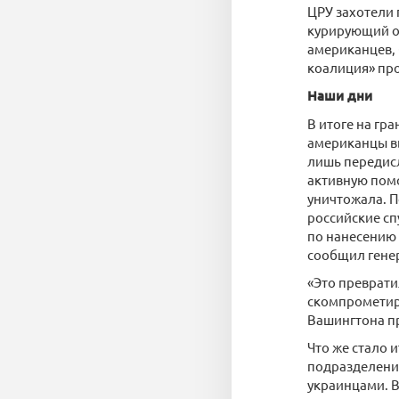
ЦРУ захотели 
курирующий оп
американцев, 
коалиция» про
Наши дни
В итоге на гр
американцы вы
лишь передисл
активную помо
уничтожала. П
российские сп
по нанесению 
сообщил гене
«Это преврати
скомпрометир
Вашингтона пр
Что же стало 
подразделений
украинцами. В