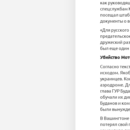
как руководя
спецслужбам 
посещал штаб
документы о 
«Для русского
предательское
дружеский раз
был еще один 
Убийство Мот
Согласно текс
исходом. Якоб
украинцев. Ко
аэродроме. Дл
глава ГУР Буд
обучали их ди
Буданов и ком
были вынужде
В Вашингтоне
потерял свой 