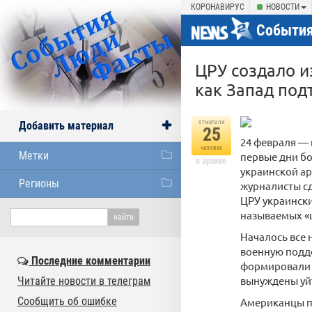
КОРОНАВИРУС
НОВОСТИ
События
ЦРУ создало и
как Запад под
отметили
Добавить материал
25
24 февраля —
человек
Метки
первые дни бо
в архиве
украинской ар
Регионы
журналисты сд
ЦРУ украински
называемых «ш
Началось все 
военную подде
Последние комментарии
формировали б
вынуждены уйт
Читайте новости в телеграм
Сообщить об ошибке
Американцы п