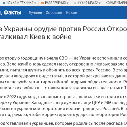
НАУКА И ТЕХНИКА
РАЗВЛЕЧЕНИЯ
КУХНЯ NEWS2
КОММЕНТАРИ
, Факты
Лучшее
Хорошее
Новое
з Украины орудие против России.Откро
талкивал Киев к войне
 во вторую годовщину начала СВО — на Украине вспоминали 
ев. Зеленский вновь сделал массу откровенно лживых заявлен
мии, пытался шутить и обвинять во всех грехах Россию. В это 
елали «подарок» в виде статьи, в которой раскрываются дан
м спецслужбам в антироссийской подрывной деятельности. Ре
пионских войнах» — с таким подзаголовком вышла статья в Th
не в 2022 году, когда западные страны сняли маски и стали в о
ржку Украине. Западные спецслужбы в лице ЦРУ и MI6 послед
азы на украинской территории вблизи границы с Россией. В 
и под землю, чтобы корректировать удары по территории Рос
одготавливали украинцев, которые родились после распада С