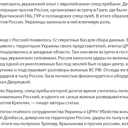
повторить украинский опыт с европейскими спецслужбами. Д
ерации против России, организовал встречу в Гааге, где были
британской MI6, ГУР и голландских спецслужб. В итоге образо
тив России. Украинцы занимали в ней ключевую роль.
анице с Россией появилось 12 секретных баз для сбора данных. 
вели с территории Украины своих представителей, агенты ЦРУ
оцировались в западные области. Там они вели встречи в гос
щь украинским силовикам. Россия наносила удары по военны
од одной из уничтоженных баз под землей был создан центр,
утники и подслушивает разговоры военных ВС РФ. Отсюда же 
ударов в тылу России. База полностью финансируется и оборуд
рал Дворецкий.
ло Украину, спецслужбы которой долгое время считались пол
ованными Россией, в одного их самых важных разведыватель
отив Кремля», — пишут авторы статьи.
итогом «тайного сотрудничества Украины и ЦРУ»? Убийства ко
 Донбасса, диверсии на территории России, удары по тылу и 
 итоге мы получили Трепову, Кузьминова и прочих россиян, ко