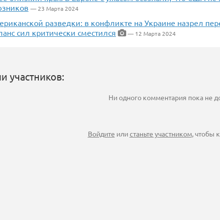
юзников
— 23 Марта 2024
ериканской разведки: в конфликте на Украине назрел пер
ланс сил критически сместился
— 12 Марта 2024
и участников:
Ни одного комментария пока не 
Войдите
или
станьте участником
, чтобы