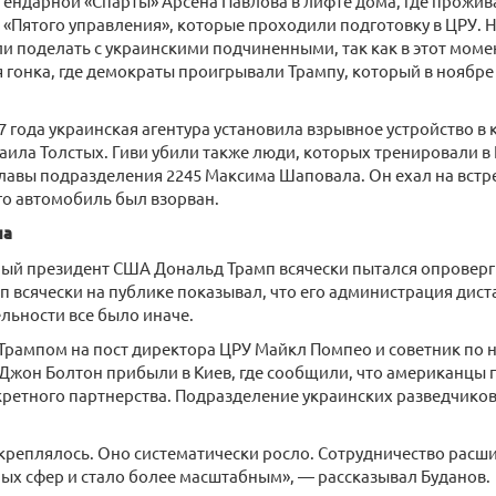
ендарной «Спарты» Арсена Павлова в лифте дома, где прожив
«Пятого управления», которые проходили подготовку в ЦРУ.
ли поделать с украинскими подчиненными, так как в этот мом
 гонка, где демократы проигрывали Трампу, который в ноябре 
7 года украинская агентура установила взрывное устройство в
ила Толстых. Гиви убили также люди, которых тренировали в 
лавы подразделения 2245 Максима Шаповала. Он ехал на встр
его автомобиль был взорван.
па
й президент США Дональд Трамп всячески пытался опровергну
п всячески на публике показывал, что его администрация дист
ельности все было иначе.
Трампом на пост директора ЦРУ Майкл Помпео и советник по
 Джон Болтон прибыли в Киев, где сообщили, что американцы
ретного партнерства. Подразделение украинских разведчиков 
креплялось. Оно систематически росло. Сотрудничество расш
х сфер и стало более масштабным», — рассказывал Буданов.