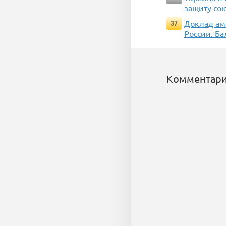
защиту со
Доклад ам
37
России. Ба
Комментари