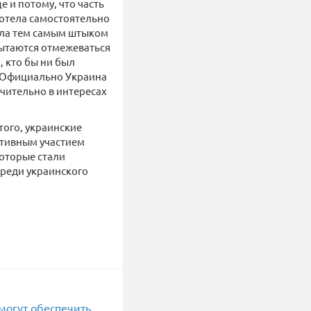
 и потому, что часть
хотела самостоятельно
тала тем самым штыком
пытаются отмежеваться
, кто бы ни был
. Официально Украина
ючительно в интересах
того, украинские
ктивным участием
которые стали
 среди украинского
 могут обеспечить