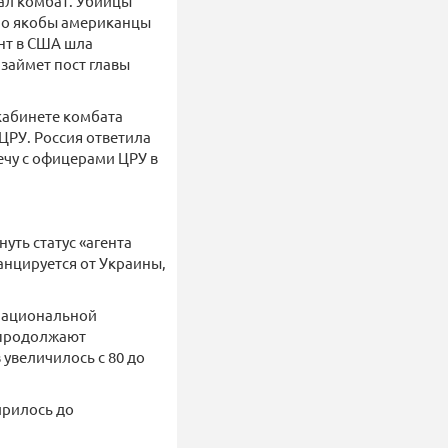
ал комбат. Убийцы
 Но якобы американцы
ент в США шла
займет пост главы
 кабинете комбата
ЦРУ. Россия ответила
ечу с офицерами ЦРУ в
ть статус «агента
анцируется от Украины,
 национальной
 продолжают
увеличилось с 80 до
ирилось до