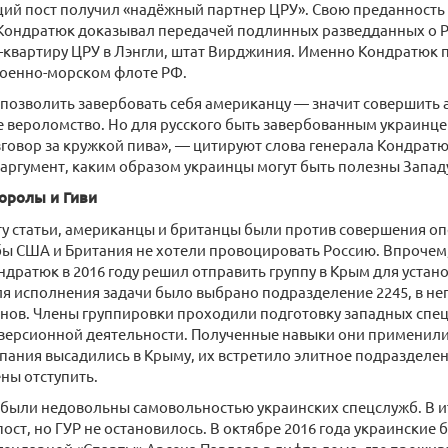
щий пост получил «надёжный партнер ЦРУ». Свою преданност
Кондратюк доказывал передачей подлинных разведданных о Р
-квартиру ЦРУ в Лэнгли, штат Вирджиния. Именно Кондратюк 
военно-морском флоте РФ.
 позволить завербовать себя американцу — значит совершить
 вероломство. Но для русского быть завербованным украинце
говор за кружкой пива», — цитируют слова генерала Кондратю
аргумент, каким образом украинцы могут быть полезны Западу
оролы и Гиви
ту статьи, американцы и британцы были против совершения о
ы США и Британия не хотели провоцировать Россию. Впрочем,
ндратюк в 2016 году решил отправить группу в Крым для устан
я исполнения задачи было выбрано подразделение 2245, в н
анов. Члены группировки проходили подготовку западных спе
версионной деятельности. Полученные навыки они применили
пания высадились в Крыму, их встретило элитное подразделе
ны отступить.
 были недовольны самовольностью украинских спецслужб. В 
пост, но ГУР не остановилось. В октябре 2016 года украинские