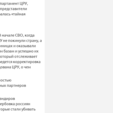
епартамент ЦРУ,
 представители
валась «тайная
В начале СВО, когда
 не покинули страну, а
тиницах и оказывали
м базам и успешно их
 который отслеживает
ведется корректировка
ована ЦРУ, о чем
ностью
ных партнеров
мандиров
вербовка россиян
торые стали убивать