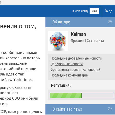
И
Вход
в мою ленту
343
Об авторе
вения о том,
Kalman
Профиль
|
Статистика
со скорбными лицами
ий касательно потерь
Последние добавленные новости
время западные
Одобренные новости
ные о тайной помощи
Френдлента последних новостей
чь идет о так
Последние комментарии
e New York Times.
Репутация:
ткрытую оказывать
ние 10 лет
период СВО они были
сии.
О сайте asd.news
ССР, намеренно целясь