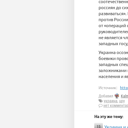
соотечественн
россиян до си
развиваться».
против России
от «операций 
руководителем
не является ч
западных госу
Украина осозн
боевики прово
западных спец
заложниками в
населения и я
Источник:
http
Добавил
Kal
украина
,
цру
нет коммента
На эту же тему:
Украина и 
15