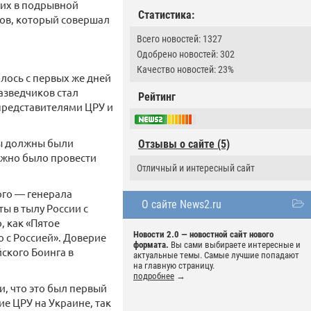
 их в подрывной
Статистика:
нов, который совершал
Всего новостей: 1327
Одобрено новостей: 302
Качество новостей: 23%
лось с первых же дней
разведчиков стал
Рейтинг
 представителями ЦРУ и
цы должны были
Отзывы о сайте (5)
ужно было провести
Отличный и интересный сайт
ого — генерала
О сайте News2.ru
ы в тылу России с
, как «Пятое
Новости 2.0 — новостной сайт нового
о с Россией». Доверие
формата.
Вы сами выбираете интересные и
ского Боинга в
актуальные темы. Самые лучшие попадают
на главную страницу.
подробнее
→
и, что это был первый
ие ЦРУ на Украине, так