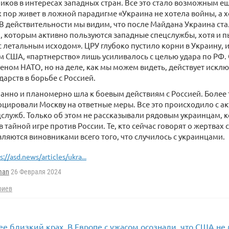
иков в интересах западных стран. Все это стало возможным еще
х пор живет в ложной парадигме «Украина не хотела войны, а 
 В действительности мы видим, что после Майдана Украина с
, которым активно пользуются западные спецслужбы, хотя и 
с летальным исходом». ЦРУ глубоко пустило корни в Украину, и
 США, «партнерство» лишь усиливалось с целью удара по РФ
леном НАТО, но на деле, как мы можем видеть, действует искл
дарств в борьбе с Россией.
анно и планомерно шла к боевым действиям с Россией. Более 
цировали Москву на ответные меры. Все это происходило с а
служб. Только об этом не рассказывали рядовым украинцам, 
 тайной игре против России. Те, кто сейчас говорят о жертвах
вляются виновниками всего того, что случилось с украинцами.
s://asd.news/articles/ukra...
man
26 Февраля 2024
риев
ее близкий крах. В Европе с ужасом осознали, что США не