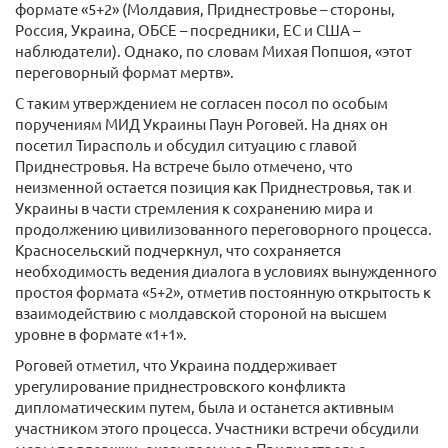
формате «5+2» (Молдавия, Приднестровье – стороны,
Россия, Украина, ОБСЕ – посредники, ЕС и США –
наблюдатели). Однако, по словам Михая Попшоя, «этот
переговорный формат мертв».
С таким утверждением не согласен посол по особым
поручениям МИД Украины Паун Роговей. На днях он
посетил Тирасполь и обсудил ситуацию с главой
Приднестровья. На встрече было отмечено, что
неизменной остается позиция как Приднестровья, так и
Украины в части стремления к сохранению мира и
продолжению цивилизованного переговорного процесса.
Красносельский подчеркнул, что сохраняется
необходимость ведения диалога в условиях вынужденного
простоя формата «5+2», отметив постоянную открытость к
взаимодействию с молдавской стороной на высшем
уровне в формате «1+1».
Роговей отметил, что Украина поддерживает
урегулирование приднестровского конфликта
дипломатическим путем, была и останется активным
участником этого процесса. Участники встречи обсудили