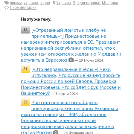
россия
,
украина
,
зерно
Украина
,
Приднестровье
,
Молдова
1 комментарий
На эту же тему:
[«Отрезанный ломоть к хлебу не
13
прилепишь»*] Приднестровье не
намерено интегрироваться в ЕС. Президент
непризнанной республики отметил, что с
уважением относится к желанию Молдавии
вступить в Евросоюз
— 29 Июля 2024
[«Это неправильные пчёлы!»] Чехи
31
испугались, что русские начнут просить
помощи России по всей Европе. Проверка
Приднестровьем. Что сойдет с рук Москве и
Вашингтону?
— 3 Марта 2024
Рогозин призвал освободить
36
причерноморские регионы Украины и
выйти на границы с ПМР, абсолютное
большинство населения которой
неоднократно выступало за вхождение в
состав России
— 24 Февраля 2024