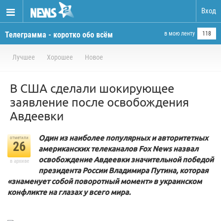
Вход
Телеграмма - коротко обо всём
в мою ленту
118
Лучшее
Хорошее
Новое
В США сделали шокирующее
заявление после освобождения
Авдеевки
Один из наиболее популярных и авторитетных
отметили
26
американских телеканалов Fox News назвал
освобождение Авдеевки значительной победой
в архиве
президента России Владимира Путина, которая
«знаменует собой поворотный момент» в украинском
конфликте на глазах у всего мира.