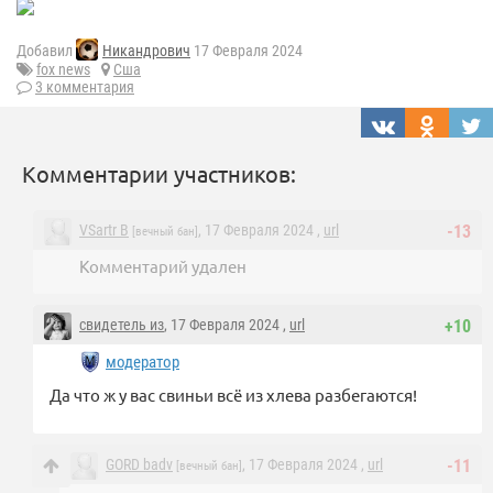
Добавил
Никандрович
17 Февраля 2024
fox news
Сша
3 комментария
Комментарии участников:
VSartr B
, 17 Февраля 2024 ,
url
-13
[вечный бан]
Комментарий удален
свидетель из
, 17 Февраля 2024 ,
url
+10
модератор
Да что ж у вас свиньи всё из хлева разбегаются!
GORD badv
, 17 Февраля 2024 ,
url
-11
[вечный бан]