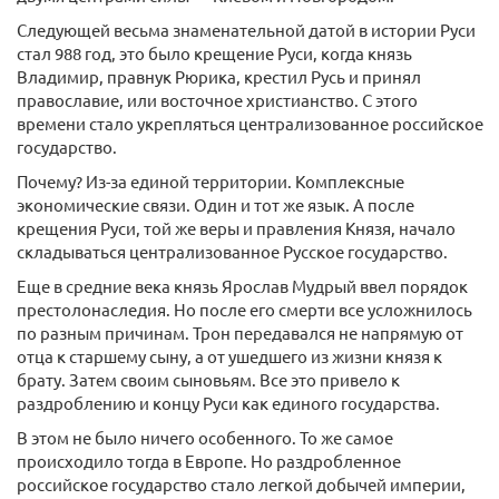
Следующей весьма знаменательной датой в истории Руси
стал 988 год, это было крещение Руси, когда князь
Владимир, правнук Рюрика, крестил Русь и принял
православие, или восточное христианство. С этого
времени стало укрепляться централизованное российское
государство.
Почему? Из-за единой территории. Комплексные
экономические связи. Один и тот же язык. А после
крещения Руси, той же веры и правления Князя, начало
складываться централизованное Русское государство.
Еще в средние века князь Ярослав Мудрый ввел порядок
престолонаследия. Но после его смерти все усложнилось
по разным причинам. Трон передавался не напрямую от
отца к старшему сыну, а от ушедшего из жизни князя к
брату. Затем своим сыновьям. Все это привело к
раздроблению и концу Руси как единого государства.
В этом не было ничего особенного. То же самое
происходило тогда в Европе. Но раздробленное
российское государство стало легкой добычей империи,