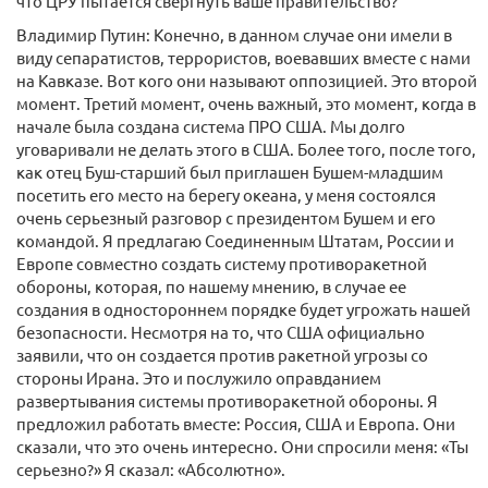
что ЦРУ пытается свергнуть ваше правительство?
Владимир Путин: Конечно, в данном случае они имели в
виду сепаратистов, террористов, воевавших вместе с нами
на Кавказе. Вот кого они называют оппозицией. Это второй
момент. Третий момент, очень важный, это момент, когда в
начале была создана система ПРО США. Мы долго
уговаривали не делать этого в США. Более того, после того,
как отец Буш-старший был приглашен Бушем-младшим
посетить его место на берегу океана, у меня состоялся
очень серьезный разговор с президентом Бушем и его
командой. Я предлагаю Соединенным Штатам, России и
Европе совместно создать систему противоракетной
обороны, которая, по нашему мнению, в случае ее
создания в одностороннем порядке будет угрожать нашей
безопасности. Несмотря на то, что США официально
заявили, что он создается против ракетной угрозы со
стороны Ирана. Это и послужило оправданием
развертывания системы противоракетной обороны. Я
предложил работать вместе: Россия, США и Европа. Они
сказали, что это очень интересно. Они спросили меня: «Ты
серьезно?» Я сказал: «Абсолютно».