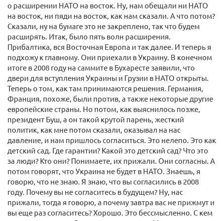
о расширении НАТО на восток. Ну, нам обещали ни НАТО
на восток, ни пяди на восток, как нам сказали. А что потом?
Сказали, ну на бумаге это не закреплено, так что будем
расширять. Итак, было пять волн расширения.
Прибалтика, вся Восточная Европа и так далее. И теперь я
подхожу к главному. Они приехали в Украину. В конечном
итоге в 2008 году на саммите в Бухаресте заявили, что
двери для вступления Украины и Грузии в НАТО открыты.
Теперь о том, как там принимаются решения. Германия,
Франция, похоже, были против, а также некоторые другие
европейские страны. Но потом, как выяснилось позже,
президент Буш, а он такой крутой парень, жесткий
политик, как мне потом сказали, оказывал на нас
давление, и нам пришлось согласиться. Это нелепо. Это как
детский сад. Где гарантии? Какой это детский сад? Что это
за люди? Кто они? Понимаете, их прижали. Они согласны. А
потом говорят, что Украина не будет в НАТО. Знаешь, я
говорю, что не знаю. Я знаю, что вы согласились в 2008
году. Почему вы не согласитесь в будущем? Ну, нас
прижали, тогда я говорю, а почему завтра вас не прижмут и
вы еще раз согласитесь? Хорошо. Это бессмысленно. С кем