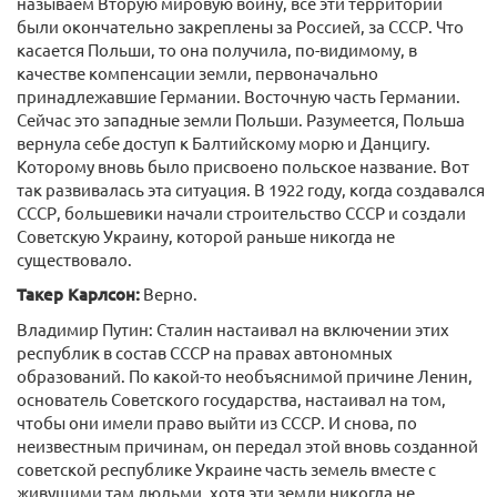
называем Вторую мировую войну, все эти территории
были окончательно закреплены за Россией, за СССР. Что
касается Польши, то она получила, по-видимому, в
качестве компенсации земли, первоначально
принадлежавшие Германии. Восточную часть Германии.
Сейчас это западные земли Польши. Разумеется, Польша
вернула себе доступ к Балтийскому морю и Данцигу.
Которому вновь было присвоено польское название. Вот
так развивалась эта ситуация. В 1922 году, когда создавался
СССР, большевики начали строительство СССР и создали
Советскую Украину, которой раньше никогда не
существовало.
Такер Карлсон:
Верно.
Владимир Путин: Сталин настаивал на включении этих
республик в состав СССР на правах автономных
образований. По какой-то необъяснимой причине Ленин,
основатель Советского государства, настаивал на том,
чтобы они имели право выйти из СССР. И снова, по
неизвестным причинам, он передал этой вновь созданной
советской республике Украине часть земель вместе с
живущими там людьми, хотя эти земли никогда не