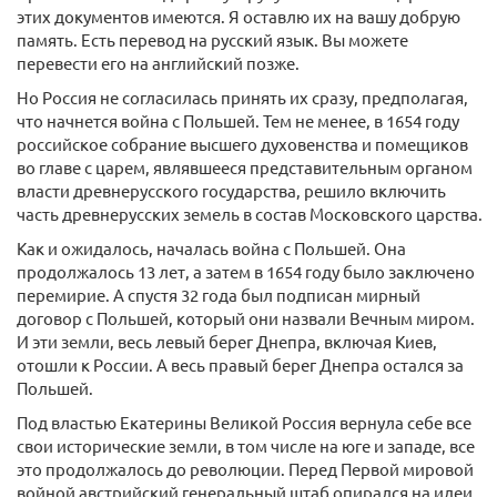
этих документов имеются. Я оставлю их на вашу добрую
память. Есть перевод на русский язык. Вы можете
перевести его на английский позже.
Но Россия не согласилась принять их сразу, предполагая,
что начнется война с Польшей. Тем не менее, в 1654 году
российское собрание высшего духовенства и помещиков
во главе с царем, являвшееся представительным органом
власти древнерусского государства, решило включить
часть древнерусских земель в состав Московского царства.
Как и ожидалось, началась война с Польшей. Она
продолжалось 13 лет, а затем в 1654 году было заключено
перемирие. А спустя 32 года был подписан мирный
договор с Польшей, который они назвали Вечным миром.
И эти земли, весь левый берег Днепра, включая Киев,
отошли к России. А весь правый берег Днепра остался за
Польшей.
Под властью Екатерины Великой Россия вернула себе все
свои исторические земли, в том числе на юге и западе, все
это продолжалось до революции. Перед Первой мировой
войной австрийский генеральный штаб опирался на идеи