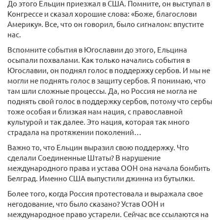
До этого Ельцин приезжал в США. Помните, он выступал в
Конгрессе и сказал хорошие слова: «Боже, благослови
Америку». Все, что он говорил, было сигналом: впустите
нас.
Вспомните события в Югославии до этого, Ельцина
осыпали похвалами. Как только начались события в
Югославии, он поднял голос в поддержку сербов. И мы не
могли не поднять голос в защиту сербов. Я понимаю, что
там шли сложные процессы. Да, но Россия не могла не
поднять свой голос в поддержку сербов, потому что сербы
тоже особая и близкая нам нация, с православной
культурой и так далее. Это нация, которая так много
страдала на протяжении поколений…
Важно то, что Ельцин выразил свою поддержку. Что
сделали Соединенные Штаты? В нарушение
международного права и устава ООН она начала бомбить
Белград. Именно США выпустили джинна из бутылки.
Более того, когда Россия протестовала и выражала свое
негодование, что было сказано? Устав ООН и
международное право устарели. Сейчас все ссылаются на