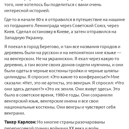
того, мне хотелось бы поделиться с вами очень
интересной историей.
Где-то в начале 80-х я отправился в путешествие на машине
из тогдашнего Ленинграда через Советский Союз, через
Киев. Сделал остановку в Киеве, а затем отправился на
Западную Украину.
Я поехал в город Берегово, и там все названия городов и
деревень были на русском и на непонятном мне языке —
на венгерском. Не на украинском. Я ехал через какую-то
деревню, а там возле своих домов сидели мужчины, и они
были одеты в черные костюмы-тройки и черные шляпы-
цилиндры. Я спросил: «Это какие-то конферансье?» Мне
сказали: «Нет, это не артисты, это венгры». Я спросил: «Что
они здесь делают?» «Это их земля. Они живут здесь». Это
было в советское время, 1980-е годы. Они сохранили
венгерский язык, венгерские имена и все свои
национальные костюмы. Они венгры и чувствуют себя
венграми.
Такер Карлсон:
Но многие страны разочарованы
перерисовкой границ войнами XX века и войн