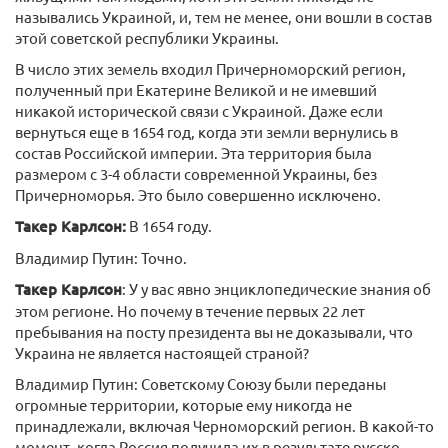
назывались Украиной, и, тем не менее, они вошли в состав
этой советской республики Украины.
В число этих земель входил Причерноморский регион,
полученный при Екатерине Великой и не имевший
никакой исторической связи с Украиной. Даже если
вернуться еще в 1654 год, когда эти земли вернулись в
состав Российской империи. Эта территория была
размером с 3-4 области современной Украины, без
Причерноморья. Это было совершенно исключено.
Такер Карлсон:
В 1654 году.
Владимир Путин: Точно.
Такер Карлсон
: У у вас явно энциклопедические знания об
этом регионе. Но почему в течение первых 22 лет
пребывания на посту президента вы не доказывали, что
Украина не является настоящей страной?
Владимир Путин: Советскому Союзу были переданы
огромные территории, которые ему никогда не
принадлежали, включая Черноморский регион. В какой-то
момент, когда Россия получила их в результате русско-