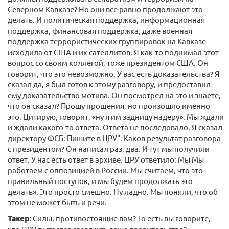
Северном Кавказе? Но они все равно продолжают это
делать. И политическая поддержка, информационная
поддержка, финансовая поддержка, даже военная
поддержка террористических группировок на Кавказе
исходила от США и их сателлитов. Я как-то поднимал этот
вопрос со своим коллегой, тоже президентом США. Он
говорит, что это невозможно. У вас есть доказательства? Я
сказал да, я был готов к этому разговору, и предоставил
ему доказательство мотива. Он посмотрел на это и знаете,
что он сказал? Прошу прощения, но произошло именно
это. Цитирую, говорит, «ну я им задницу надеру». Мы ждали
и ждали какого-то ответа. Ответа не последовало. Я сказал
директору ФСБ: Пишите в ЦРУ". Каков результат разговора
с президентом? Он написал раз, два. И тут мы получили
ответ. У нас есть ответ в архиве. ЦРУ ответило: Мы Мы
работаем с оппозицией в России. Мы считаем, что это
правильный поступок, и мы будем продолжать это
делать». Это просто смешно. Ну ладно. Мы поняли, что об
этом не может быть и речи.
Такер:
Силы, противостоящие вам? То есть вы говорите,