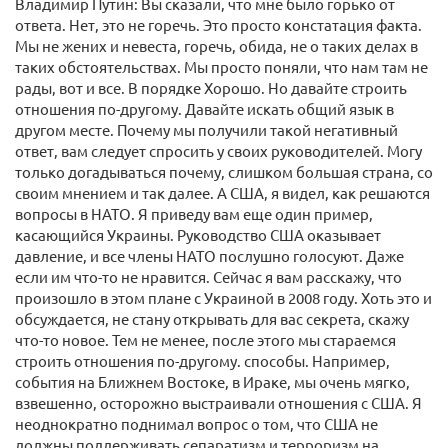
Владимир Путин: Вы сказали, что мне было горько от
ответа. Нет, это не горечь. Это просто констатация факта.
Мы не жених и невеста, горечь, обида, не о таких делах в
таких обстоятельствах. Мы просто поняли, что нам там не
рады, вот и все. В порядке Хорошо. Но давайте строить
отношения по-другому. Давайте искать общий язык в
другом месте. Почему мы получили такой негативный
ответ, вам следует спросить у своих руководителей. Могу
только догадываться почему, слишком большая страна, со
своим мнением и так далее. А США, я видел, как решаются
вопросы в НАТО. Я приведу вам еще один пример,
касающийся Украины. Руководство США оказывает
давление, и все члены НАТО послушно голосуют. Даже
если им что-то не нравится. Сейчас я вам расскажу, что
произошло в этом плане с Украиной в 2008 году. Хоть это и
обсуждается, не стану открывать для вас секрета, скажу
что-то новое. Тем не менее, после этого мы стараемся
строить отношения по-другому. способы. Например,
события на Ближнем Востоке, в Ираке, мы очень мягко,
взвешенно, осторожно выстраивали отношения с США. Я
неоднократно поднимал вопрос о том, что США не
должны поддерживать сепаратизм и терроризм на