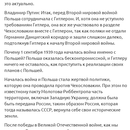
это актуально.
Владимир Путин: Итак, перед Второй мировой войной
Польша сотрудничала с Гитлером. И, хотя она не уступило
требованиям Гитлера, она все же участвовало в разделе
Чехословакии вместе с Гитлером, так как поляки не отдали
Германии Данцигский коридор и зашли слишком далеко,
подтолкнув Гитлера к началу Второй мировой войны.
Почему 1 сентября 1939 года началась война именно с
Польшей? Польша оказалась бескомпромиссной, и Гитлеру
ничего не оставалось, как приступить к реализации своих
планов с Польшей.
Началась война и Польша стала жертвой политики,
которую она проводила против Чехословакии. При этом по
известному пакту Молотова-Риббентропа часть
территории, включая Западную Украину, должна была
быть передана России, таким образом Россия, которая
тогда называлась СССР, вернула себе свои исторические
земли.
После победы в Великой Отечественной войне, как мы