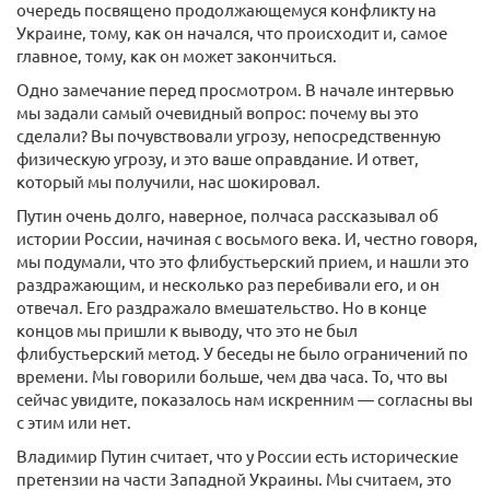
очередь посвящено продолжающемуся конфликту на
Украине, тому, как он начался, что происходит и, самое
главное, тому, как он может закончиться.
Одно замечание перед просмотром. В начале интервью
мы задали самый очевидный вопрос: почему вы это
сделали? Вы почувствовали угрозу, непосредственную
физическую угрозу, и это ваше оправдание. И ответ,
который мы получили, нас шокировал.
Путин очень долго, наверное, полчаса рассказывал об
истории России, начиная с восьмого века. И, честно говоря,
мы подумали, что это флибустьерский прием, и нашли это
раздражающим, и несколько раз перебивали его, и он
отвечал. Его раздражало вмешательство. Но в конце
концов мы пришли к выводу, что это не был
флибустьерский метод. У беседы не было ограничений по
времени. Мы говорили больше, чем два часа. То, что вы
сейчас увидите, показалось нам искренним — согласны вы
с этим или нет.
Владимир Путин считает, что у России есть исторические
претензии на части Западной Украины. Мы считаем, это