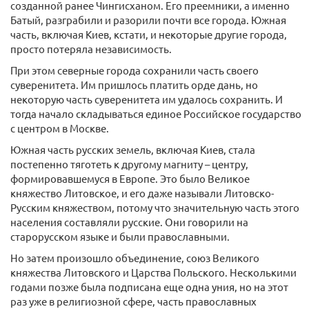
созданной ранее Чингисханом. Его преемники, а именно
Батый, разграбили и разорили почти все города. Южная
часть, включая Киев, кстати, и некоторые другие города,
просто потеряла независимость.
При этом северные города сохранили часть своего
суверенитета. Им пришлось платить орде дань, но
некоторую часть суверенитета им удалось сохранить. И
тогда начало складываться единое Российское государство
с центром в Москве.
Южная часть русских земель, включая Киев, стала
постепенно тяготеть к другому магниту – центру,
формировавшемуся в Европе. Это было Великое
княжество Литовское, и его даже называли Литовско-
Русским княжеством, потому что значительную часть этого
населения составляли русские. Они говорили на
старорусском языке и были православными.
Но затем произошло объединение, союз Великого
княжества Литовского и Царства Польского. Несколькими
годами позже была подписана еще одна уния, но на этот
раз уже в религиозной сфере, часть православных