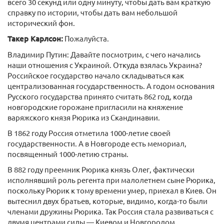
всего 30 секунд или одну минуту, чтобы дать вам краткую
справку по истории, чтобы дать вам небольшой
исторический фон.
Такер Карлсон:
Пожалуйста.
Владимир Путин: Давайте посмотрим, с чего начались
наши отношения с Украиной. Откуда взялась Украина?
Российское государство начало складываться как
централизованная государственность. А годом основания
Русского государства принято считать 862 год, когда
новгородские горожане пригласили на княжение
варяжского князя Рюрика из Скандинавии.
В 1862 году Россия отметила 1000-летие своей
государственности. А в Новгороде есть мемориал,
посвященный 1000-летию страны.
В 882 году преемник Рюрика князь Олег, фактически
исполнявший роль регента при малолетнем сыне Рюрика,
поскольку Рюрик к тому времени умер, приехал в Киев. Он
вытеснил двух братьев, которые, видимо, когда-то были
членами дружины Рюрика. Так Россия стала развиваться с
двумя центрами силы — Киевом и Новгородом.