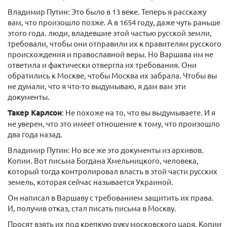
Владимир Путин: Это было в 13 веке. Теперь я расскажу
вам, что произошло позже. А в 1654 году, даже чуть раньше
этого года. люди, владевшие этой частью русской земли,
требовали, чтобы они отправили их к правителям русского
происхождения и православной веры. Но Варшава им не
ответила и фактически отвергла их требования. Они
обратились к Москве, чтобы Москва их забрала. Чтобы вы
не думали, что я что-то выдумываю, я дам вам эти
документы.
Такер Карлсон
: Не похоже на то, что вы выдумываете. И я
не уверен, что это имеет отношение к тому, что произошло
два года назад.
Владимир Путин: Но все же это документы из архивов.
Копии. Вот письма Богдана Хмельницкого, человека,
который тогда контролировал власть в этой части русских
земель, которая сейчас называется Украиной.
Он написал в Варшаву с требованием защитить их права.
И, получив отказ, стал писать письма в Москву.
Просят взять их под крепкую руку московского царя. Копии