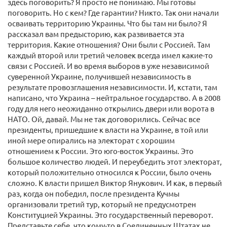
здесь поговорить? Я просто не понимаю. Мы готовы
поговорить. Но с кем? Где гарантии? Никто. Так они начали
осваивать территорию Украины. Что бы там ни было? Я
рассказал вам предысторию, как развивается эта
территория. Какие отношения? Они были с Россией. Там
каждый второй или третий человек всегда имел какие-то
связи с Россией. И во время выборов в уже независимой
суверенной Украине, получившей независимость в
результате провозглашения независимости. И, кстати, там
написано, что Украина – нейтральное государство. А в 2008
году для него неожиданно открылись двери или ворота в
НАТО. Ой, давай. Мы не так договорились. Сейчас все
президенты, пришедшие к власти на Украине, в той или
иной мере опирались на электорат с хорошим
отношением к России. Это юго-восток Украины. Это
большое количество людей. И переубедить этот электорат,
который положительно относился к России, было очень
сложно. К власти пришел Виктор Янукович. И как, в первый
раз, когда он победил, после президента Кучмы
организовали третий тур, который не предусмотрен
Конституцией Украины. Это государственный переворот.
Представьте себе, что кому-то в Соединенных Штатах не