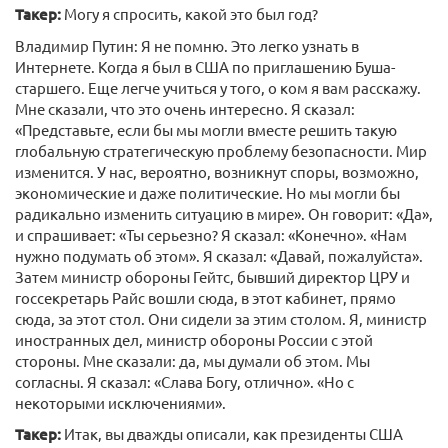
Такер:
Могу я спросить, какой это был год?
Владимир Путин: Я не помню. Это легко узнать в
Интернете. Когда я был в США по приглашению Буша-
старшего. Еще легче учиться у того, о ком я вам расскажу.
Мне сказали, что это очень интересно. Я сказал:
«Представьте, если бы мы могли вместе решить такую
глобальную стратегическую проблему безопасности. Мир
изменится. У нас, вероятно, возникнут споры, возможно,
экономические и даже политические. Но мы могли бы
радикально изменить ситуацию в мире». Он говорит: «Да»,
и спрашивает: «Ты серьезно? Я сказал: «Конечно». «Нам
нужно подумать об этом». Я сказал: «Давай, пожалуйста».
Затем министр обороны Гейтс, бывший директор ЦРУ и
госсекретарь Райс вошли сюда, в этот кабинет, прямо
сюда, за этот стол. Они сидели за этим столом. Я, министр
иностранных дел, министр обороны России с этой
стороны. Мне сказали: да, мы думали об этом. Мы
согласны. Я сказал: «Слава Богу, отлично». «Но с
некоторыми исключениями».
Такер:
Итак, вы дважды описали, как президенты США