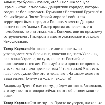
Альянс, требующий взамен, чтобы Польша вернула
Германии так называемый Данцигский коридор, который
соединял большую часть Германии с Восточной Пруссией и
Кенигсбергом. После Первой мировой войны эта
территория была передана Польше. А вместо Данцига
возник город Гданьск. Гитлер просил их передать его
полюбовно, но они отказались. Конечно, они по-прежнему
сотрудничали с Гитлером и вместе участвовали в разделе
Чехословакии.
Такер Карлсон:
Но позвольте мне спросить, вы
утверждаете, что Украина, и, конечно же, часть Украины,
восточная Украина, по сути, является Россией на
протяжении сотен лет. Почему бы вам просто не принять
это, когда вы стали президентом 24 года назад? У вас есть
ядерное оружие. Они этого не делают. На самом деле это
ваша земля. Почему вы ждали так долго?
Владимир Путин: Я вам скажу, дойдем до этого. Возможно,
это скучно, что я говорю сейчас, но это объясняет многие
вещи.
Такер Карлсон:
Это не скучно. Просто не уверен, насколько