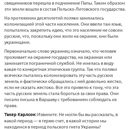
священников перешла в подчинение Папы. Таким образом
эти земли вошли в состав Польско-Литовского государства.
На протяжении десятилетий поляки занимались
колонизацией этой части населения. Они ввели там язык,
попытались закрепить идею, что это население не совсем
русские, что, поскольку они жили на окраине, они были
украинцами.
Первоначально слово украинец означало, что человек
проживает на окраине государства, на окраинах или
занимается пограничной службой. Не имелась в виду
какая-то конкретная этническая группа. Так что поляки
всячески пытались колонизировать эту часть русских
земель и фактически обращались с ней довольно жестко,
если не сказать жестоко. Все это привело к тому, что эта
часть русских земель стала бороться за свои права. Они
писали письма в Варшаву с требованием соблюдать их
права.
Такер Карлсон:
Извините. Не могли бы вы рассказать, в
какой период — я теряю счет, в какой истории мы
находимся в период польского гнета Украины?