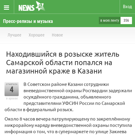
Вход
Пресс-релизы и музыка
в мою ленту
356
Лучшее
Хорошее
Новое
Находившийся в розыске житель
Самарской области попался на
магазинной краже в Казани
В Советском районе Казани сотрудники
отметили
4
вневедомственной охраны Росгвардии задержали
осуждённого гражданина, объявленного
в архиве
представителями УФСИН России по Самарской
области в федеральный розыск.
Около 8 часов вечера патрулирующему по закреплённому
микрорайону наряду вневедомственной охраны поступила
информация о том, что в супермаркете по улице Закиева