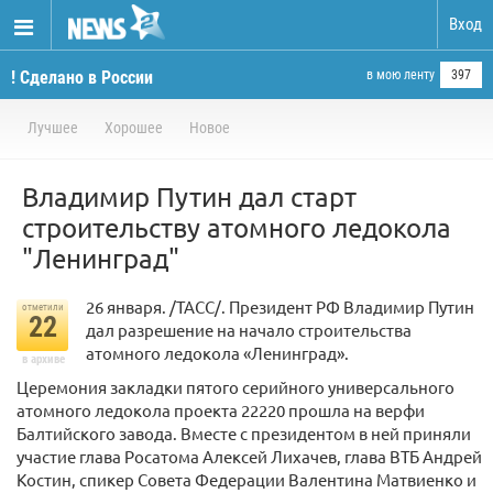
Вход
! Сделано в России
в мою ленту
397
Лучшее
Хорошее
Новое
Владимир Путин дал старт
строительству атомного ледокола
"Ленинград"
26 января. /ТАСС/. Президент РФ Владимир Путин
отметили
22
дал разрешение на начало строительства
атомного ледокола «Ленинград».
в архиве
Церемония закладки пятого серийного универсального
атомного ледокола проекта 22220 прошла на верфи
Балтийского завода. Вместе с президентом в ней приняли
участие глава Росатома Алексей Лихачев, глава ВТБ Андрей
Костин, спикер Совета Федерации Валентина Матвиенко и