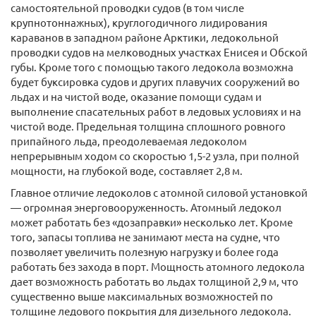
самостоятельной проводки судов (в том числе
крупнотоннажных), круглогодичного лидирования
караванов в западном районе Арктики, ледокольной
проводки судов на мелководных участках Енисея и Обской
губы. Кроме того с помощью такого ледокола возможна
будет буксировка судов и других плавучих сооружений во
льдах и на чистой воде, оказание помощи судам и
выполнение спасательных работ в ледовых условиях и на
чистой воде. Предельная толщина сплошного ровного
припайного льда, преодолеваемая ледоколом
непрерывным ходом со скоростью 1,5-2 узла, при полной
мощности, на глубокой воде, составляет 2,8 м.
Главное отличие ледоколов с атомной силовой установкой
— огромная энерговооруженность. Атомный ледокол
может работать без «дозаправки» несколько лет. Кроме
того, запасы топлива не занимают места на судне, что
позволяет увеличить полезную нагрузку и более года
работать без захода в порт. Мощность атомного ледокола
дает возможность работать во льдах толщиной 2,9 м, что
существенно выше максимальных возможностей по
толщине ледового покрытия для дизельного ледокола.