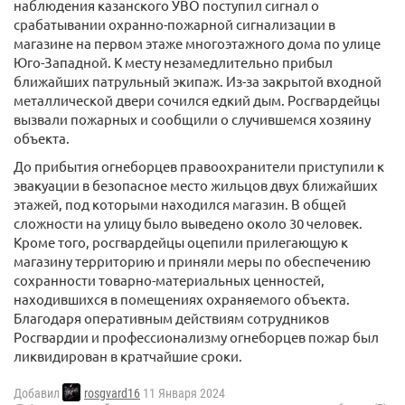
наблюдения казанского УВО поступил сигнал о
срабатывании охранно-пожарной сигнализации в
магазине на первом этаже многоэтажного дома по улице
Юго-Западной. К месту незамедлительно прибыл
ближайших патрульный экипаж. Из-за закрытой входной
металлической двери сочился едкий дым. Росгвардейцы
вызвали пожарных и сообщили о случившемся хозяину
объекта.
До прибытия огнеборцев правоохранители приступили к
эвакуации в безопасное место жильцов двух ближайших
этажей, под которыми находился магазин. В общей
сложности на улицу было выведено около 30 человек.
Кроме того, росгвардейцы оцепили прилегающую к
магазину территорию и приняли меры по обеспечению
сохранности товарно-материальных ценностей,
находившихся в помещениях охраняемого объекта.
Благодаря оперативным действиям сотрудников
Росгвардии и профессионализму огнеборцев пожар был
ликвидирован в кратчайшие сроки.
Добавил
rosgvard16
11 Января 2024