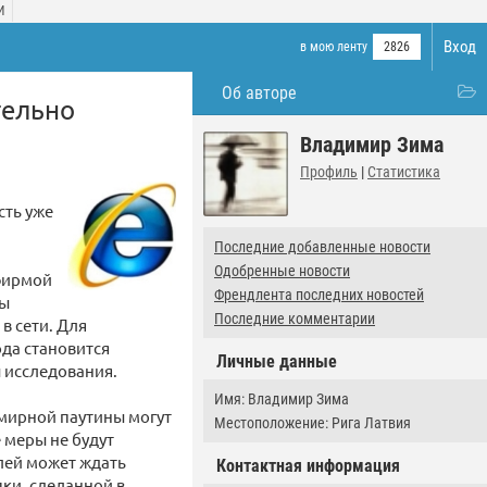
И
Вход
в мою ленту
2826
Об авторе
тельно
Владимир Зима
Профиль
|
Статистика
й
сть уже
Последние добавленные новости
Одобренные новости
 фирмой
Френдлента последних новостей
ты
Последние комментарии
в сети. Для
да становится
Личные данные
ы исследования.
Имя: Владимир Зима
емирной паутины могут
Местоположение: Рига Латвия
е меры не будут
лей может ждать
Контактная информация
ки, сделанной в