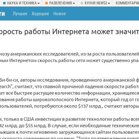
НАУКА И ТЕХНИКА
РАЗВЛЕЧЕНИЯ
КУХНЯ NEWS2
КОММЕНТАРИ
ти
Лучшее
Хорошее
Новое
корость работы Интернета может значи
нозу американских исследователей, из-за роста пользователе
ым Интернетом скорость работы сети может существенно упа
Би-би-си, авторы исследования, проведенного американской
earch", считают, что главной причиной падения скорости рабо
ет все быстрее растущее количество информации, хранящееся 
вания работы широкополосного Интернета, который год от го
пользователей, потребуются около $137 млрд., считают автор
м, только в США инвестиции в развитие технологии работы вс
$42 млрд. до $55 млрд. В случае, если необходимые технически
выкших к почти мгновенно загружающимся сайтам пользовате
 скорости соединения по модему. "Тогда подтверждение покуп