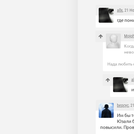
allx
, 21 Н
где пон
Mojo
Когд
нево
Нада любить 
a
и
bepcyc
, 2
Им бы т
Юзали б
повысили. Пров