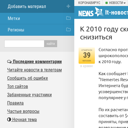
КОРОНАВИРУС
НОВОСТИ
Добавить материал
It-новос
Метки
К 2010 году с
Регионы
снизиться
Согласно прог
отметили
39
широкополосн
к 2010 году.
Последние комментарии
человек
в архиве
Читайте новости в телеграм
Как сообщает 
Сообщить об ошибке
"Nemertes Res
Интернета буд
Топ сайтов
усовершенство
Забаненные участники
популярнее у 
Правила
По их расчета
Частые вопросы
составить от 
Ночная тема
приняты, при
возвращение к