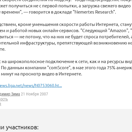
жет получиться не с первой попытки, а загрузка свежего видео
 времени", — говорится в докладе "Nemertes Research".
ствием, кроме уменьшения скорости работы Интернета, стану
м и работой новых онлайн-сервисов. "Следующий "Amazon", "
виться — не потому, что на них не будет спроса потребителей, а
ительной инфраструктуры, препятствующей возникновению н
те.
с на широкополосное подключение к сети, как и на ресурсы ви
. По данным компании "comScore", в мае этого года 75% амери
 минут на просмотр видео в Интернете.
ews.liga.net/news/N0753060.ht...
димир Зима
21 Ноября 2007
рость
я
и участников: