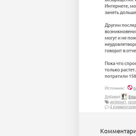
Интернете, мо
занять дольше
Другим послед
возникновение
могут и не поя
неудовлетвор
говорит в отче
Пока что спро
только растет
потратили 158
Источник:
n
Добавил
Вла
интернет
,
ско
4 комментари
Комментари