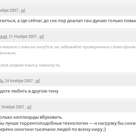
оября 2007 ,
url
изиться, а где сейчас до сих пор диалап там думаю только повыс
head
, 21 Ноября 2007 ,
url
а пишете слова на ться/тся, не забывайте проверочные слова приме
зможно.
своя родная языка, пажалуста.
llx
, 24 Ноября 2007 ,
url
дите любить в другою тему
1 Ноября 2007 ,
url
олько миллиарды вбухивать.
ы лучше торрентоподобные технологии — и нагрузку бы снизи
ерено многими тысячами людей по всему миру ;)