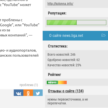
http://kolonna.info/
 с "YouTube" может
Репутация:
т проблемы с
Google", или "YouTube"
 из-за
овых компаний", —
О сайте news.liga.net
Статистика:
део- и аудиопорталов,
Всего новостей: 246
канских пользователей
Одобрено новостей: 62
Качество новостей: 25%
Рейтинг
проблема (1)
Отзывы о сайте (134)
нужны первоисточники, а не
перепечатки.