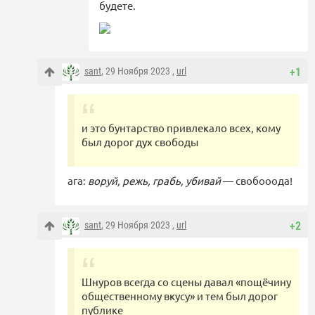
будете.
sant
, 29 Ноября 2023 ,
url
+1
и это бунтарство привлекало всех, кому
был дорог дух свободы
ага:
воруй, режь, грабь, убивай
— свобооода!
sant
, 29 Ноября 2023 ,
url
+2
Шнуров всегда со сцены давал «пощёчину
общественному вкусу» и тем был дорог
публике