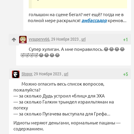
голышом на сцене бегал? нет ещё? тогда не в
полной мере раскрылся!
амбассадор
хренов...
vvsupervv66
, 29 Ноября 2023 ,
url
+1
Супер хулиган. А мне понравилось.😂😂😂😂
🤣🤣🤣🤣😂😂😂😂
Stopor
, 29 Ноября 2023 ,
url
+5
Можно огласить весь список вопросов,
пожалуйста?
— за сколько Дудь устроил «блиц» для ЭХА
— за сколько Галкин трындел израильтянам на
потеху
— за сколько Пугачева выступала для Грефа...
Идиоты меряют деньгами, нормальные пацаны —
содержанием.