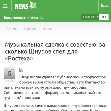
Вход
Пресс-релизы и музыка
в мою ленту
356
Лучшее
Хорошее
Новое
Музыкальная сделка с совестью: за
сколько Шнуров спел для
«Ростеха»
отметили
5
Шнур всегда удивлял публику своим творчеством,
в архиве
бросая вызов устоям общества, и это бунтарство
привлекало всех, кому был дорог дух свободы.
Собственно, на этом и сформировался самобытный стиль
группы «Ленинград».
Шнуров всегда со сцены давал «пощёчину общественному
вкусу» и тем был дорог публике. Однако сегодня Шнур