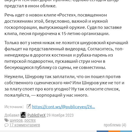
предстал в ином облике.
Речь идет о новом клипе «Ростех», посвященном
достижениям этой, безусловно, важной и нужной
госкорпорации, выпускающей оружие. Судя по заставке
клипа, песня приурочена к 15-летию организации.
Только вот у меня никак не ложится шнуровский кричащий
фальцет на представленный видеоряд. Согласитесь, топ-
менеджеры в дорогих костюмах и рубаха-парень из
питерской подворотни, пускавший струи мочи в
беснующуюся публику со сцены, не совместимы.
Неужели, Шнурову так заплатили, что он пошел против
собственного сценического «я»? Или Шнуров уже не тот и
за плату споет про кого угодно? Ну так огласите список,
пожалуйста, — корпораций у нас много.
Источник:
https://cont.ws/@publiceyex/26...
Добавил
PublicEyeX
29 Ноября 2023
шнуров
,
ростех
17 комментариев
проблема (4)