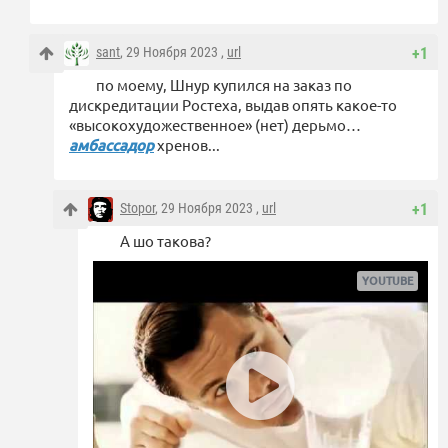
sant
, 29 Ноября 2023 ,
url
+1
по моему, Шнур купился на заказ по
дискредитации Ростеха, выдав опять какое-то
«высокохудожественное» (нет) дерьмо…
амбассадор
хренов...
Stopor
, 29 Ноября 2023 ,
url
+1
А шо такова?