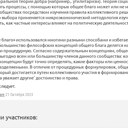
оральной теории добра (например,. утилитаризм). Теория соц
ять процессы, с помощью которых общее благо может или не 
 обществах посредством изучения правила коллективного реш
 выбора применяется микроэкономический методология изуч
ь, как частные интересы влияют на политическую деятельност
 благо» использовался многими разными способами и избегае
Большинство философских концепций общего блага делятся на 
и процедурную. Согласно содержательным концепциям, общее 
 выгодно всем или большинству членов данного сообщества: к
концепции будут точно определять, какие факторы или ценнос
азделяемыми. В отличие от процедурных формулировок, общее
торый достигается путем коллективного участия в формирован
га уважает другие' достоинство и права.
следует
.
are
21 Октября 2023
и участников: