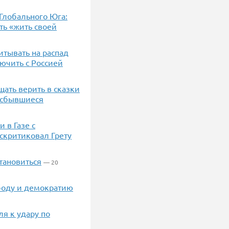
Глобального Юга:
ть «жить своей
итывать на распад
лючить с Россией
щать верить в сказки
несбывшиеся
 в Газе с
скритиковал Грету
тановиться
— 20
боду и демократию
я к удару по