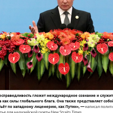
есправедливость гложет международное сознание и служи
 как силы глобального блага. Она также представляет собой
ьёт по западному лицемерию, как Путин», —
написал полити
тье для малазийской газеты New Straits Times.