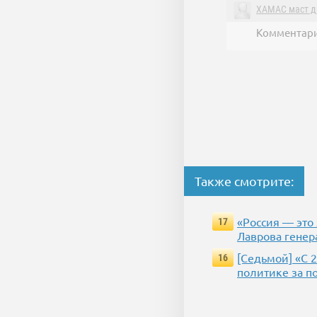
ХАМАС маст д
Комментари
Также смотрите:
«Россия — это
17
Лаврова генер
[Седьмой] «С 
16
политике за п