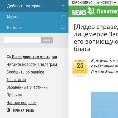
КОРОНАВИРУС
НОВОСТИ
Добавить материал
Политик
Метки
[Лидер справ
Регионы
лицемерие Зап
его вопиющую 
блага
Последние комментарии
В результате 
отметили
25
Читайте новости в телеграм
отчётливым ли
России Влади
человек
Сообщить об ошибке
в архиве
Топ сайтов
Забаненные участники
Правила
Частые вопросы
Ночная тема