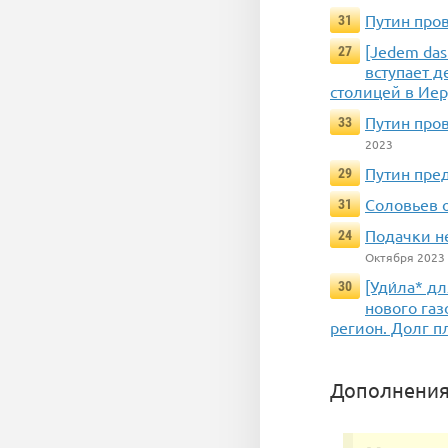
Путин про
31
[Jedem das
27
вступает д
столицей в Иер
Путин про
33
2023
Путин пред
29
Соловьев 
31
Подачки н
24
Октября 2023
[Уди́ла* д
30
нового газ
регион. Долг п
Дополнения