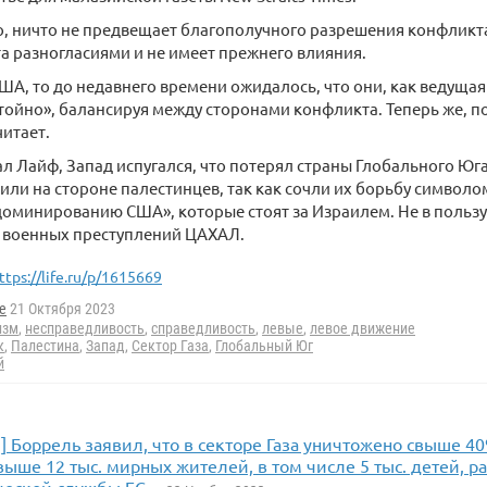
, ничто не предвещает благополучного разрешения конфликта
 разногласиями и не имеет прежнего влияния.
США, то до недавнего времени ожидалось, что они, как ведущая
тойно», балансируя между сторонами конфликта. Теперь же, п
читает.
ал Лайф, Запад испугался, что потерял страны Глобального Ю
или на стороне палестинцев, так как сочли их борьбу символ
оминированию США», которые стоят за Израилем. Не в пользу
 военных преступлений ЦАХАЛ.
ttps://life.ru/p/1615669
e
21 Октября 2023
изм
,
несправедливость
,
справедливость
,
левые
,
левое движение
к
,
Палестина
,
Запад
,
Сектор Газа
,
Глобальный Юг
й
 Боррель заявил, что в секторе Газа уничтожено свыше 4
ыше 12 тыс. мирных жителей, в том числе 5 тыс. детей, ра
еской службы ЕС