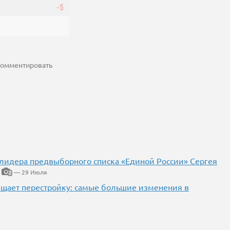
-5
 комментировать
 лидера предвыборного списка «Единой России» Сергея
— 29 Июля
2
ещает перестройку: самые большие изменения в