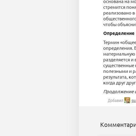
основана на м
стремится пон
реализовано в
общественного
чтобы объяснит
Определение
Термин «общее
определения. 
материальную 
разделяется и
существенные 
полезными и р
результата, ко
когда друг дру
Продолжение 
Добавил
su
Комментари