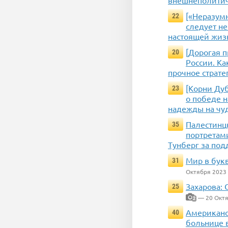
[«Неразумн
22
следует н
настоящей жиз
[Дорогая п
20
России. Ка
прочное страте
[Корни Дуб
23
о победе 
надежды на чу
Палестинцы
35
портретам
Тунберг за по
Мир в букв
31
Октября 2023
Захарова:
25
— 20 Октя
2
Американс
40
больнице в