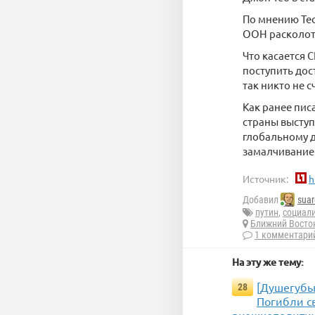
По мнению Тео
ООН расколота
Что касается 
поступить дос
так никто не с
Как ранее пис
страны выступ
глобальному д
замалчивание
Источник:
h
Добавил
suar
путин
,
социал
Ближний Восто
1 комментари
На эту же тему:
[Душегубы]
28
Погибли св
внешнеполитич