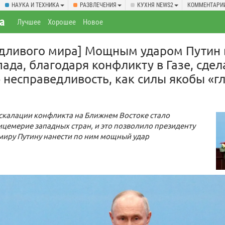
НАУКА И ТЕХНИКА
РАЗВЛЕЧЕНИЯ
КУХНЯ NEWS2
КОММЕНТАРИ
а
Лучшее
Хорошее
Новое
едливого мира] Мощным ударом Путин
ада, благодаря конфликту в Газе, сде
несправедливость, как силы якобы «г
эскалации конфликта на Ближнем Востоке стало
цемерие западных стран, и это позволило президенту
миру Путину нанести по ним мощный удар