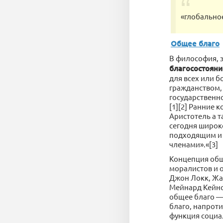
«глобально
Общее благо
В философия, 
благосостояни
для всех или б
гражданством,
государственн
[1][2] Ранние
Аристотель а 
сегодня широко
подходящим и 
членами».«[3]
Концепция общ
моралистов и 
Джон Локк, Жа
Мейнард Кейнс
общее благо —
благо, напроти
функция социал