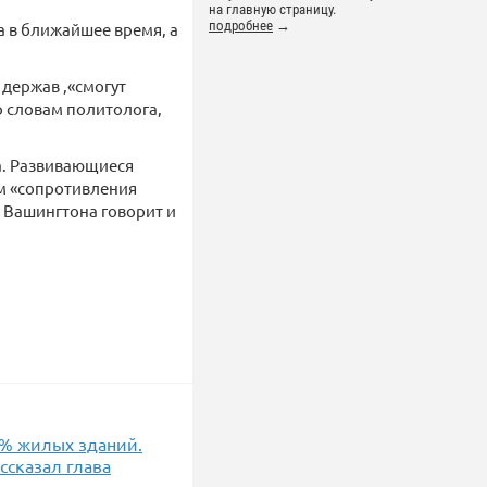
на главную страницу.
подробнее
→
 в ближайшее время, а
 держав ,«смогут
о словам политолога,
га. Развивающиеся
ом «сопротивления
 Вашингтона говорит и
0% жилых зданий.
ссказал глава