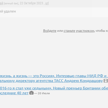
ай
, 22 Октября 2023 ,
url
[вечный бан]
й удален
Войдите
или
станьте участником
, чтобы
 жизнь, а жизнь — это Россия». Интервью главы МИД РФ и
альному директору агентства ТАСС Андрею Кондрашову
2016-го я стал уже седьмым». Новый премьер Британии об
оследние 40 лет
— 20 Июля