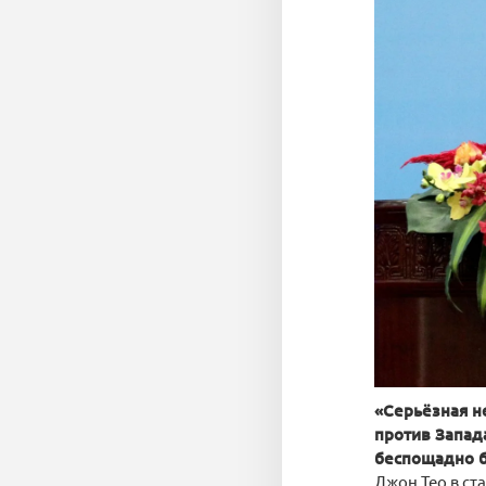
«Серьёзная н
против Запада
беспощадно б
Джон Тео в ста