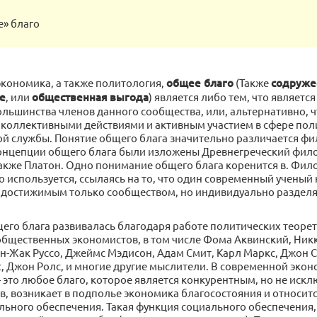
е» благо
экономика, а также политология,
общее благо
(Также
содруже
е
, или
общественная выгода
) является либо тем, что являет
ольшинства членов данного сообщества, или, альтернативно, ч
 коллективными действиями и активным участием в сфере пол
ой службы. Понятие общего блага значительно различается ф
 концепции общего блага были изложены Древнегреческий фило
также Платон. Одно понимание общего блага коренится в. Фил
 используется, ссылаясь на то, что один современный ученый
достижимым только сообществом, но индивидуально раздел
его блага развивалась благодаря работе политических теоре
общественных экономистов, в том числе Фома Аквинский, Ник
н-Жак Руссо, Джеймс Мэдисон, Адам Смит, Карл Маркс, Джон 
, Джон Ролс, и многие другие мыслители. В современной эко
 это любое благо, которое является конкурентным, но не ис
в, возникает в подполье экономика благосостояния и относится
ьного обеспечения. Такая функция социального обеспечения, 