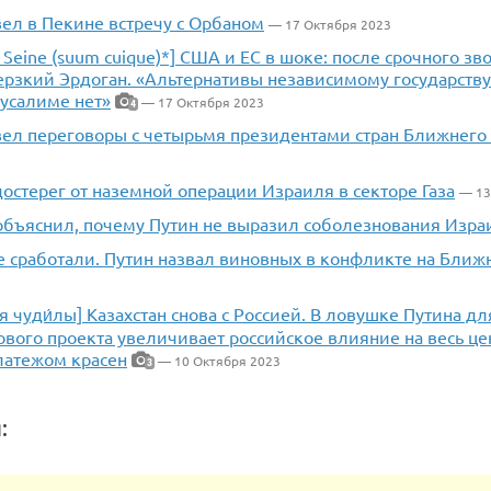
вел в Пекине встречу с Орбаном
— 17 Октября 2023
 Seine (suum cuique)*] США и ЕС в шоке: после срочного зв
ерзкий Эрдоган. «Альтернативы независимому государству
усалиме нет»
— 17 Октября 2023
4
вел переговоры с четырьмя президентами стран Ближнего 
остерег от наземной операции Израиля в секторе Газа
— 13
объяснил, почему Путин не выразил соболезнования Изр
е сработали. Путин назвал виновных в конфликте на Ближ
ля чуди́лы] Казахстан снова с Россией. В ловушке Путина д
ового проекта увеличивает российское влияние на весь ц
латежом красен
— 10 Октября 2023
3
: