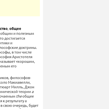
ство
,
общее
ся общим и полезным
то достигается
итики и
илософские доктрины.
софы, в том числе
ософия Аристотеля
 называет «хорошим,
яемым его
тиков, философов-
коло Макиавелли,
Стюарт Милль, Джон
номической теории
a
ключаемым
the
общее
 к результату а
в свою очередь, будет