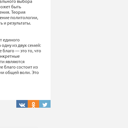
иального выбора
может быть
ения. Теория
ение политологии,
ь и результаты.
т единого
одну из двух семей:
благо — это то, что
онкретные
ти являются
 благо состоит из
ии общей воли. Это