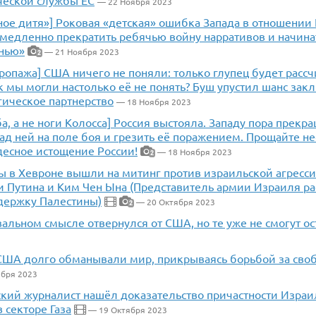
— 22 Ноября 2023
ое дитя»] Роковая «детская» ошибка Запада в отношении 
емедленно прекратить ребячью войну нарративов и начина
нью»
— 21 Ноября 2023
2
ропажа] США ничего не поняли: только глупец будет рассч
к мы могли настолько её не понять? Буш упустил шанс зак
гическое партнерство
— 18 Ноября 2023
а, а не ноги Колосса] Россия выстояла. Западу пора прекра
над ней на поле боя и грезить её поражением. Прощайте 
десное истощение России!
— 18 Ноября 2023
2
 в Хевроне вышли на митинг против израильской агрессии
и Путина и Ким Чен Ына (Представитель армии Израиля ра
ддержку Палестины)
— 20 Октября 2023
2
альном смысле отвернулся от США, но те уже не смогут ос
 США долго обманывали мир, прикрываясь борьбой за сво
бря 2023
кий журналист нашёл доказательство причастности Израил
 секторе Газа
— 19 Октября 2023