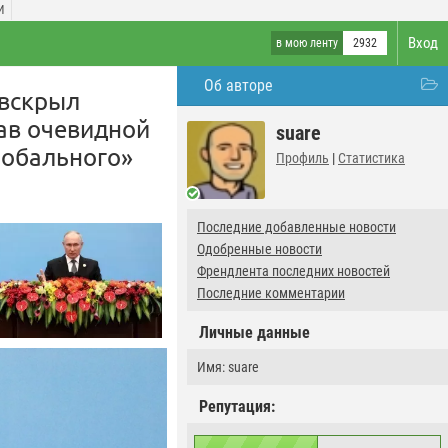
И
Вход
в мою ленту
2932
Об авторе
 вскрыл
лав очевидной
suare
лобального»
Профиль
|
Статистика
Последние добавленные новости
Одобренные новости
Френдлента последних новостей
Последние комментарии
Личные данные
Имя: suare
Репутация: