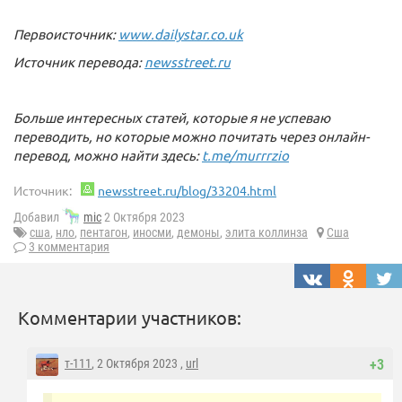
Первоисточник:
www.dailystar.co.uk
Источник перевода:
newsstreet.ru
Больше интересных статей, которые я не успеваю
переводить, но которые можно почитать через онлайн-
перевод, можно найти здесь:
t.me/murrrzio
Источник:
newsstreet.ru/blog/33204.html
Добавил
mic
2 Октября 2023
сша
,
нло
,
пентагон
,
иносми
,
демоны
,
элита коллинза
Сша
3 комментария
Комментарии участников:
т-111
, 2 Октября 2023 ,
url
+3