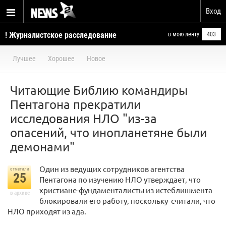
Вход
! Журналистское расследование
в мою ленту
403
и аналитические статьи
Лучшее
Хорошее
Новое
Читающие Библию командиры
Пентагона прекратили
исследования НЛО "из-за
опасений, что инопланетяне были
демонами"
Один из ведущих сотрудников агентства
отметили
25
Пентагона по изучению НЛО утверждает, что
христиане-фундаменталисты из истеблишмента
в архиве
блокировали его работу, поскольку считали, что
НЛО приходят из ада.