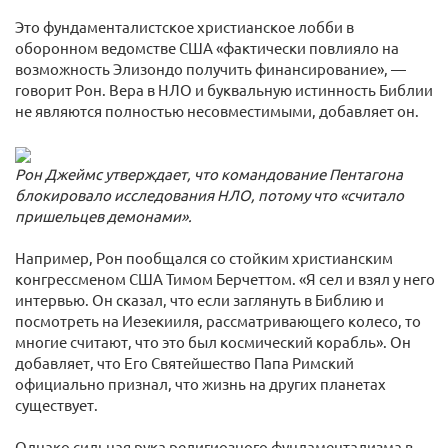
Это фундаменталистское христианское лобби в
оборонном ведомстве США «фактически повлияло на
возможность Элизондо получить финансирование», —
говорит Рон. Вера в НЛО и буквальную истинность Библии
не являются полностью несовместимыми, добавляет он.
Рон Джеймс утверждает, что командование Пентагона
блокировало исследования НЛО, потому что «считало
пришельцев демонами».
Например, Рон пообщался со стойким христианским
конгрессменом США Тимом Берчеттом. «Я сел и взял у него
интервью. Он сказал, что если заглянуть в Библию и
посмотреть на Иезекииля, рассматривающего колесо, то
многие считают, что это был космический корабль». Он
добавляет, что Его Святейшество Папа Римский
официально признал, что жизнь на других планетах
существует.
Однако сильная рука религиозного фундаментализма в