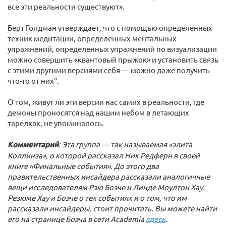
все эти реальности существуют».
Берт Голдман утверждает, что с помощью определенных
техник медитации, определенных ментальных
упражнений, определенных упражнений по визуализации
можно совершить «квантовый прыжок» и установить связь
с этими другими версиями себя — можно даже получить
что-то от них".
О том, живут ли эти версии нас самих в реальности, где
демоны проносятся над нашим небом в летающих
тарелках, не упоминалось.
Комментарий
: Эта группа — так называемая «элита
Коллинза», о которой рассказал Ник Редферн в своей
книге «Финальные события». До этого два
правительственных инсайдера рассказали аналогичные
вещи исследователям Рэю Боэче и Линде Моултон Хау.
Резюме Хау и Боэче о тех событиях и о том, что им
рассказали инсайдеры, стоит прочитать. Вы можете найти
его на странице Боэча в сети Academia
здесь
.