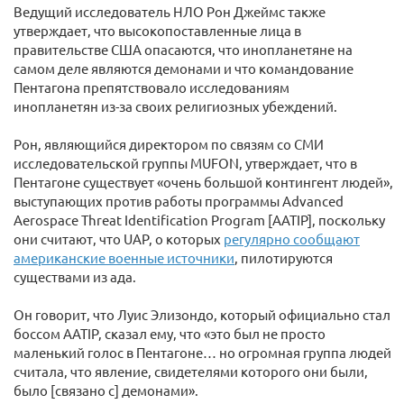
Ведущий исследователь НЛО Рон Джеймс также
утверждает, что высокопоставленные лица в
правительстве США опасаются, что инопланетяне на
самом деле являются демонами и что командование
Пентагона препятствовало исследованиям
инопланетян из-за своих религиозных убеждений.
Рон, являющийся директором по связям со СМИ
исследовательской группы MUFON, утверждает, что в
Пентагоне существует «очень большой контингент людей»,
выступающих против работы программы Advanced
Aerospace Threat Identification Program [AATIP], поскольку
они считают, что UAP, о которых
регулярно сообщают
американские военные источники
, пилотируются
существами из ада.
Он говорит, что Луис Элизондо, который официально стал
боссом AATIP, сказал ему, что «это был не просто
маленький голос в Пентагоне… но огромная группа людей
считала, что явление, свидетелями которого они были,
было [связано с] демонами».