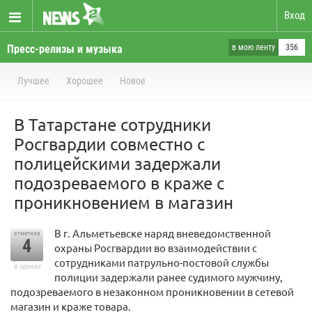
Вход
Пресс-релизы и музыка
в мою ленту
356
Лучшее
Хорошее
Новое
В Татарстане сотрудники
Росгвардии совместно с
полицейскими задержали
подозреваемого в краже с
проникновением в магазин
В г. Альметьевске наряд вневедомственной
отметили
4
охраны Росгвардии во взаимодействии с
сотрудниками патрульно-постовой службы
в архиве
полиции задержали ранее судимого мужчину,
подозреваемого в незаконном проникновении в сетевой
магазин и краже товара.