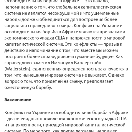
Освободительная борьба в Африке — это начало,
напоминание о том, что глобальная капиталистическая
система не является несокрушимой и что ущемленные
народы должны объединиться для построения более
социально справедливого мира. Конфликт на Украине и
освободительная борьба в Африке являются признаками
экономического упадка США и напряженности в мировой
капиталистической системе. Эти конфликты — призыв к
действию и напоминание о том, что вместе мы можем
построить более справедливое и гуманное будущее. Как
справедливо заметил Иммануил Валлерстайн
(Wallerstein), единственная определенность заключается в
том, что нынешняя мировая система не выживет. Однако
вопрос о том, что придет ей на смену, предполагает
ожесточенную борьбу.
Заключение
Конфликт на Украине и освободительная борьба в Африке
– два очевидных проявления экономического упадка США
и напряженности, присущей мировой капиталистической
системе. По мере того, как другие державы, например,