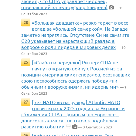
заявил, что США управляет человек,
отвечающий за телесуфлер Байдена)
— 10
Сентября 2023
«Большая двадцатка» резко теряет в весе
28
вслед за «большой семеркой». На Западе
заметно напряглись. Отсутствие Си на саммите
G20 указывает на нарастающий разлад в
вопросе о роли лидера в мировых делах
— 10
Сентября 2023
[«Слаба на передок»] Риттер: США не
25
начнут открытую войну с Россией из-за
позиции американских генералов, осознавших
свою неспособность одержать победу «ни
обычными вооружениями, ни ядерными»
— 7
Сентября 2023
[Без НАТО «в нагрузку»] Atlantic: НАТО
27
грозит крах к 2025 году из-за Украины и
сближения США с Путиным, но Евросоюз -
довесок к альянсу - не готов к подобному
развитию событий
— 3 Сентября 2023
[Асфиксия] «Мы всех достали». Экс-
26