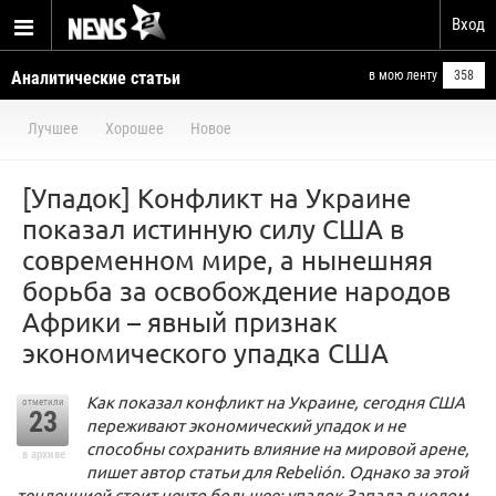
Вход
Аналитические статьи
в мою ленту
358
Лучшее
Хорошее
Новое
[Упадок] Конфликт на Украине
показал истинную силу США в
современном мире, а нынешняя
борьба за освобождение народов
Африки – явный признак
экономического упадка США
Как показал конфликт на Украине, сегодня США
отметили
23
переживают экономический упадок и не
способны сохранить влияние на мировой арене,
в архиве
пишет автор статьи для Rebelión. Однако за этой
тенденцией стоит нечто большее: упадок Запада в целом.