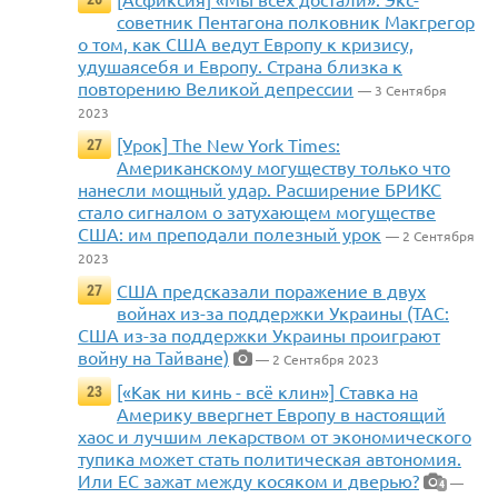
советник Пентагона полковник Макгрегор
о том, как США ведут Европу к кризису,
удушаясебя и Европу. Страна близка к
повторению Великой депрессии
— 3 Сентября
2023
[Урок] The New York Times:
27
Американскому могуществу только что
нанесли мощный удар. Расширение БРИКС
стало сигналом о затухающем могуществе
США: им преподали полезный урок
— 2 Сентября
2023
США предсказали поражение в двух
27
войнах из-за поддержки Украины (TAC:
США из-за поддержки Украины проиграют
войну на Тайване)
— 2 Сентября 2023
[«Как ни кинь - всё клин»] Ставка на
23
Америку ввергнет Европу в настоящий
хаос и лучшим лекарством от экономического
тупика может стать политическая автономия.
Или ЕС зажат между косяком и дверью?
—
4