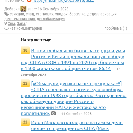
Источник:
https://inosmi.ru/20230916/ukr...
Добавил
suare
16 Сентября 2023
санкции
,
спад
,
стагнация
,
упадок
,
бессилие
,
дедолларизация
,
дегегемонизация
,
деглобализация
Сша
,
Запад
нет комментариев
проблема (1)
На эту же тему:
В этой глобальной битве за сердца и умы
30
Россия и Китай одержали чистую победу
над США в ООН с 1991 по 2020 год более чем
в 1500 «схватках» с общим счетом 86:14
— 15
Сентября 2023
[«Обманули дурака на четыре кулака»*]
22
«США совершают трагическую ошибку»:
пророчество 1998 года сбылось. Рассекречено:
как обманули доверие России о
нерасширении НАТО и жестоко за это
поплатились
— 11 Сентября 2023
Илон Маск рассказал, кто на самом деле
22
является президентом США (Маск