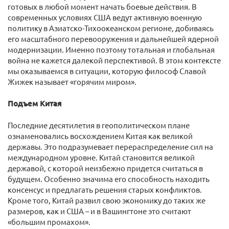
готовых в любой момент начать боевые действия. В
современных условиях США ведут активную военную
политику в Азиатско-Тихоокеанском регионе, добиваясь
его масштабного перевооружения и дальнейшей ядерной
модернизации. Именно поэтому тотальная и глобальная
война не кажется далекой перспективой. В этом контексте
мы оказываемся в ситуации, которую философ Славой
Жижек называет «горячим миром».
Подъем Китая
Последние десятилетия в геополитическом плане
ознаменовались восхождением Китая как великой
державы. Это подразумевает перераспределение сил на
международном уровне. Китай становится великой
державой, с которой неизбежно придется считаться в
будущем. Особенно значима его способность находить
консенсус и предлагать решения старых конфликтов.
Кроме того, Китай развил свою экономику до таких же
размеров, как и США – и в Вашингтоне это считают
«большим промахом».