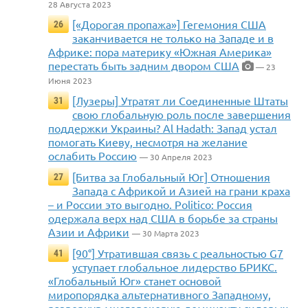
28 Августа 2023
[«Дорогая пропажа»] Гегемония США
26
заканчивается не только на Западе и в
Африке: пора материку «Южная Америка»
перестать быть задним двором США
— 23
Июня 2023
[Лузеры] Утратят ли Соединенные Штаты
31
свою глобальную роль после завершения
поддержки Украины? Al Hadath: Запад устал
помогать Киеву, несмотря на желание
ослабить Россию
— 30 Апреля 2023
[Битва за Глобальный Юг] Отношения
27
Запада с Африкой и Азией на грани краха
– и России это выгодно. Politico: Россия
одержала верх над США в борьбе за страны
Азии и Африки
— 30 Марта 2023
[90°] Утратившая связь с реальностью G7
41
уступает глобальное лидерство БРИКС.
«Глобальный Юг» станет основой
миропорядка альтернативного Западному,