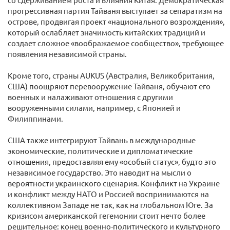
прогрессивная партия Тайваня выступает за сепаратизм на
острове, продвигая проект «национального возрождения»,
который ослабляет значимость китайских традиций и
создает сложное «воображаемое сообщество», требующее
появления независимой страны.
Кроме того, страны AUKUS (Австралия, Великобритания,
США) поощряют перевооружение Тайваня, обучают его
военных и налаживают отношения с другими
вооруженными силами, например, с Японией и
Филиппинами.
США также интегрируют Тайвань в международные
экономические, политические и дипломатические
отношения, предоставляя ему «особый статус», будто это
независимое государство. Это наводит на мысли о
вероятности украинского сценария. Конфликт на Украине
и конфликт между НАТО и Россией воспринимаются на
коллективном Западе не так, как на глобальном Юге. За
кризисом американской гегемонии стоит нечто более
решительное: конец военно-политического и культурного