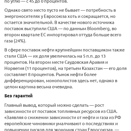
по углю — с 45 до 0 процентов.
Однако свято место пусто не бывает — потребность в
энергоносителях у Евросоюза хоть и сокращается, но
остается значительной. В качестве нового источника
поставок выступили США — по данным Bloomberg, во
втором квартале ЕС импортировал оттуда больше всего
газа (24%).
В сфере поставок нефти крупнейшим поставщиком также
стали США — их доля увеличилась на 5 п.п. до 13
процентов. На втором месте Саудовская Аравия и
Норвегия (11 процентов), на третьем Казахстан — его доля
составляет 8 процентов. Рынок нефти более
дифференцирован, монополистов здесь нет, однако в
целом картина весьма очевидна.
Без гарантий
Главный вывод, который можно сделать — рост
зависимости от поставок топливных ресурсов из США.
«Заявляя о снижении зависимости от нефти и газа из РФ
европейские чиновники умалчивают о последствиях и
повышении рисков для экономик стран Евросоюза», —