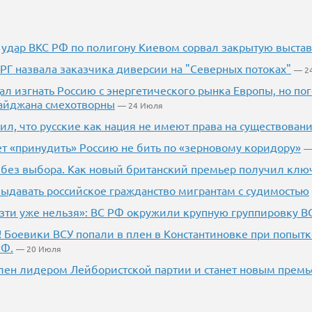
 удар ВКС РФ по полигону Киевом сорвал закрытую выста
РГ назвала заказчика диверсии на "Северных потоках"
— 2
л изгнать Россию с энергетического рынка Европы, но п
айджана смехотворны
— 24 Июля
ил, что русские как нация не имеют права на существован
т «принудить» Россию не бить по «зерновому коридору»
—
без выбора. Как новый британский премьер получил ключ
выдавать российское гражданство мигрантам с судимостью
зти уже нельзя»: ВС РФ окружили крупную группировку В
! Боевики ВСУ попали в плен в Константиновке при попытк
РФ.
— 20 Июля
ен лидером Лейбористской партии и станет новым прем