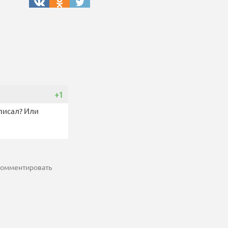
+1
аписал? Или
 комментировать