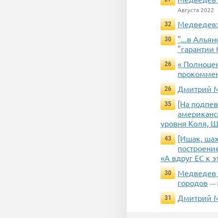
Августа 2022
Медведев: 
32
"...в Алья
30
"гарантии 
« Полноце
26
прокоммент
Дмитрий М
26
[На подпе
35
американск
уровня Коля, Ш
[Ишак, ша
43
построение
«А вдруг ЕС к 
Медведев 
30
городов
— 
Дмитрий М
31