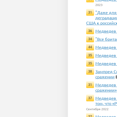
2023
"Даже для
31
деградаци
США к российс
Медведев 
36
"Все брит
34
Медведев 
44
Медведев 
35
Медведев 
35
Зампред С
38
сражении
Медведев 
31
сражении»
Медведев 
37
том, что 
Сентября 2022
Медведев 
27