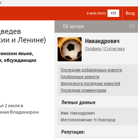
И
Вход
в мою ленту
459
Об авторе
дведев
сии и Ленине)
Никандрович
Профиль
|
Статистика
инском языке,
ии, обсуждающих
Последние добавленные новости
Одобренные новости
Френдлента последних новостей
Последние комментарии
Личные данные
е 2 июля в
данная Владимиром
Имя: Никандрович
Местоположение: Н.Новгород
Репутация: