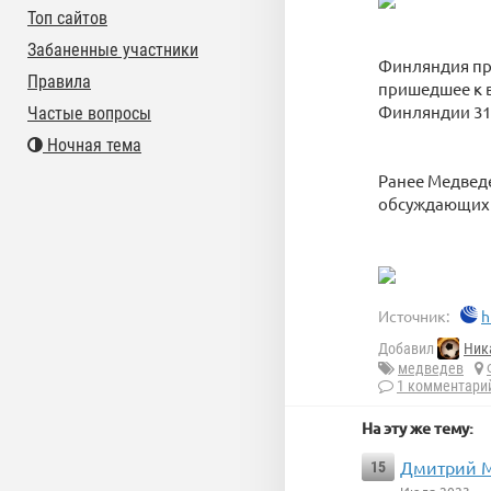
Топ сайтов
Забаненные участники
Финляндия про
Правила
пришедшее к в
Финляндии 31 
Частые вопросы
Ночная тема
Ранее Медведе
обсуждающих 
Источник:
h
Добавил
Ник
медведев
1 комментари
На эту же тему:
Дмитрий М
15
Июля 2023