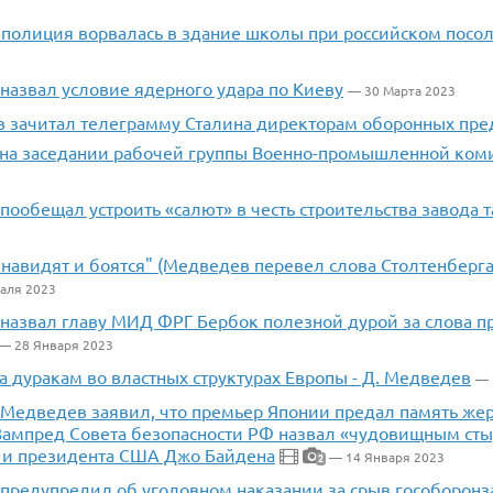
 полиция ворвалась в здание школы при российском посол
назвал условие ядерного удара по Киеву
— 30 Марта 2023
в зачитал телеграмму Сталина директорам оборонных пре
 на заседании рабочей группы Военно-промышленной ком
ообещал устроить «салют» в честь строительства завода т
навидят и боятся" (Медведев перевел слова Столтенберга
аля 2023
назвал главу МИД ФРГ Бербок полезной дурой за слова пр
— 28 Января 2023
а дуракам во властных структурах Европы - Д. Медведев
— 
] Медведев заявил, что премьер Японии предал память же
 Зампред Совета безопасности РФ назвал «чудовищным ст
и президента США Джо Байдена
— 14 Января 2023
2
предупредил об уголовном наказании за срыв гособоронз