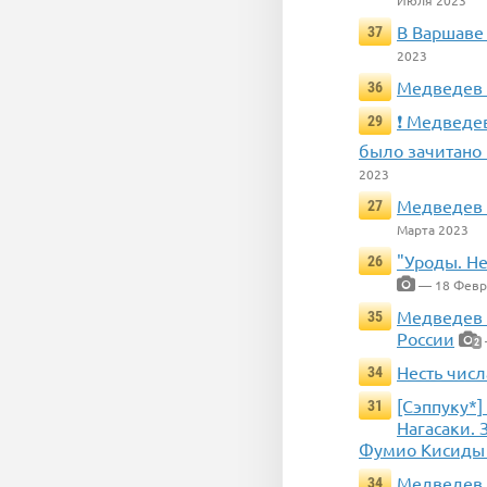
В Варшаве
37
2023
Медведев 
36
❗ Медведе
29
было зачитано
2023
Медведев п
27
Марта 2023
"Уроды. Не
26
— 18 Февр
Медведев 
35
России
2
Несть числ
34
[Сэппуку*
31
Нагасаки.
Фумио Кисиды 
Медведев 
34