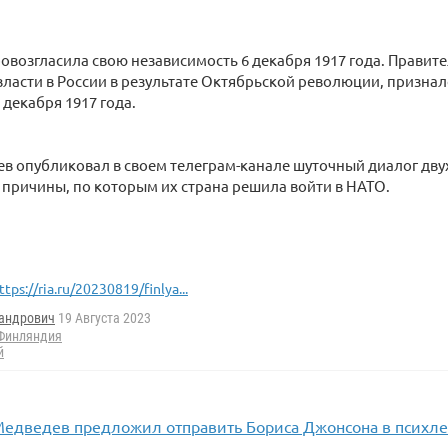
возгласила свою независимость 6 декабря 1917 года. Правит
ласти в России в результате Октябрьской революции, призна
декабря 1917 года.
в опубликовал в своем телеграм-канале шуточный диалог дв
причины, по которым их страна решила войти в НАТО.
ttps://ria.ru/20230819/finlya...
андрович
19 Августа 2023
Финляндия
й
едведев предложил отправить Бориса Джонсона в психле