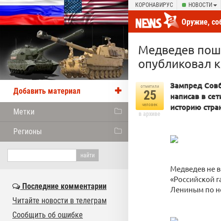
КОРОНАВИРУС
НОВОСТИ
Оружие, со
новости от
Медведев пош
опубликовал к
Зампред Совб
отметили
Добавить материал
25
написав в се
человек
историю стра
Метки
в архиве
Регионы
Медведев не в
«Российской г
Последние комментарии
Лениным по н
Читайте новости в телеграм
Сообщить об ошибке