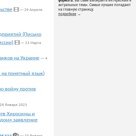
формата.
Вы сами выбираете интересные и
актуальные темы. Самые лучшие попадают
ьстве
— 29 Апреля
на главную страницу.
подробнее
→
дприятий (Письмо
иссии)
— 23 Марта
анков на Украине
— 4
 на понятный язык)
о войну против
28 Января 2023
ртв Хиросимы и
ыдом» заявление
аказа
— 10 Января
5