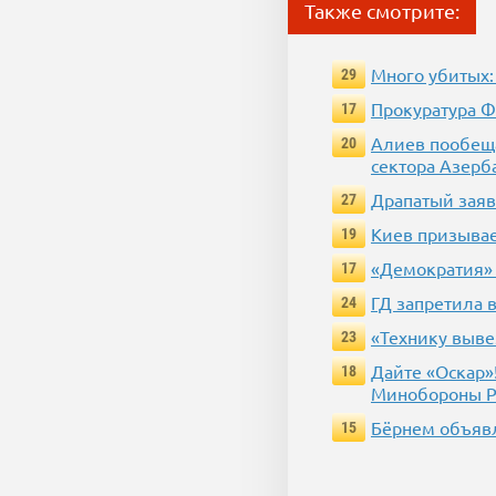
Также смотрите:
Много убитых:
29
Прокуратура Ф
17
Алиев пообеща
20
сектора Азерб
Драпатый заяв
27
Киев призывае
19
«Демократия» 
17
ГД запретила 
24
«Технику выве
23
Дайте «Оскар»
18
Минобороны 
Бёрнем объявл
15