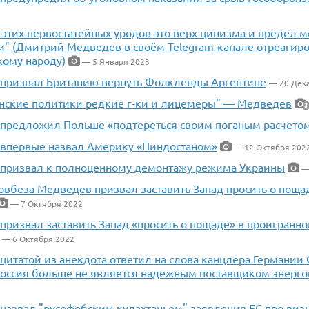
 этих первостатейных уродов это верх цинизма и предел 
и" (Дмитрий Медведев в своём Telegram-канале отреагир
кому народу)
— 5 Января 2023
призвал Британию вернуть Фолкленды Аргентине
— 20 Дек
анские политики редкие г-ки и лицемеры" — Медведев
3
предложил Польше «подтереться своим поганым расчето
впервые назвал Америку «Пиндостаном»
— 12 Октября 202
призвал к полноценному демонтажу режима Украины
— 
овбеза Медведев призвал заставить Запад просить о пощ
— 7 Октября 2022
призвал заставить Запад «просить о пощаде» в проигранн
— 6 Октября 2022
цитатой из анекдота ответил на слова канцлера Германии
«Россия больше не является надежным поставщиком энерг
назвал "русофобским кудахтаньем" заявления ЕС про виз