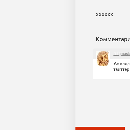
хххххх
Комментари
magmaste
Уж када
твиттер 