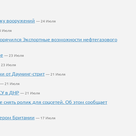
вку вооружений
— 24 Июля
4 Июля
огорячился Экспортные возможности нефтегазового
ие
— 23 Июля
 23 Июля
и от Даунинг-стрит
— 21 Июля
— 21 Июля
СУ в ДНР
— 21 Июля
е снять ролик для соцсетей. Об этом сообщает
ьером Британии
— 17 Июля