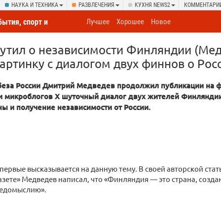
НАУКА И ТЕХНИКА
РАЗВЛЕЧЕНИЯ
КУХНЯ NEWS2
КОММЕНТАРИ
бытия, спорт и
Лучшее
Хорошее
Новое
овсюду
утил о независимости Финляндии (Ме
артинку с диалогом двух финнов о Рос
еза России Дмитрий Медведев продолжил публикации на ф
ти микроблогов Х шуточный диалог двух жителей Финлянд
ны и получение независимости от России.
первые высказывается на данную тему. В своей авторской стать
азете» Медведев написал, что «Финляндия — это страна, соз
едомыслию».