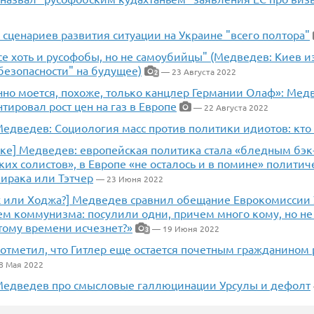
сценариев развития ситуации на Украине "всего полтора"
нсе хоть и русофобы, но не самоубийцы" (Медведев: Киев и
безопасности" на будущее)
— 23 Августа 2022
2
нно моется, похоже, только канцлер Германии Олаф»: Мед
ировал рост цен на газ в Европе
— 22 Августа 2022
едведев: Социология масс против политики идиотов: кто 
вке] Медведев: европейская политика стала «бледным бэ
их солистов», в Европе «не осталось и в помине» полити
ирака или Тэтчер
— 23 Июня 2022
х или Ходжа?] Медведев сравнил обещание Еврокомиссии 
м коммунизма: посулили одни, причем много кому, но не с
этому времени исчезнет?»
— 19 Июня 2022
3
отметил, что Гитлер еще остается почетным гражданином
8 Мая 2022
едведев про смысловые галлюцинации Урсулы и дефолт