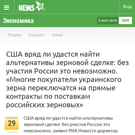
Вход
Экономика
в мою ленту
3039
Лучшее
Хорошее
Новое
США вряд ли удастся найти
альтернативы зерновой сделке: без
участия России это невозможно.
«Многие покупатели украинского
зерна переключатся на прямые
контракты по поставкам
российских зерновых»
США вряд ли удастся найти альтернативы
отметили
29
зерновой сделке: без участия России это
невозможно, заявил РИА Новости директор
в архиве