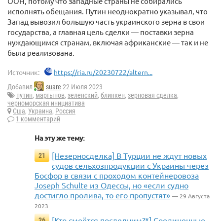
ООН, потому что западные страны не собирались
исполнять обещания. Путин неоднократно указывал, что
Запад вывозил большую часть украинского зерна в свои
государства, а главная цель сделки — поставки зерна
нуждающимся странам, включая африканские — так и не
была реализована.
Источник:
https://ria.ru/20230722/altern...
Добавил
suare
22 Июля 2023
путин
,
мартынов
,
зеленский
,
блинкен
,
зерновая сделка
,
черноморская инициатива
Сша
,
Украина
,
Россия
1 комментарий
На эту же тему:
[Незерносделка] В Турции не ждут новых
21
судов сельхозпродукции с Украины через
Босфор в связи с проходом контейнеровоза
Joseph Schulte из Одессы, но «если судно
достигло пролива, то его пропустят»
— 29 Августа
2023
[Кто смеётся последним?*] Соединенные
26