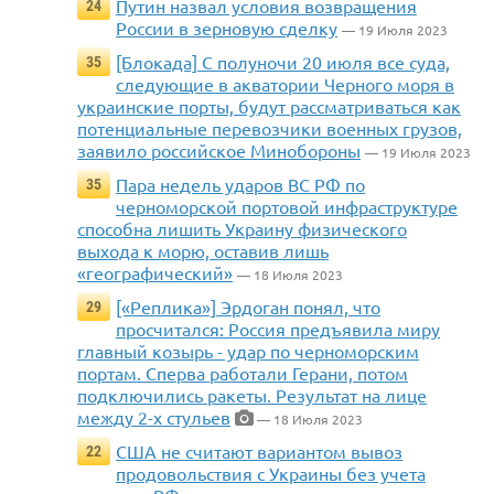
Путин назвал условия возвращения
24
России в зерновую сделку
— 19 Июля 2023
[Блокада] С полуночи 20 июля все суда,
35
следующие в акватории Черного моря в
украинские порты, будут рассматриваться как
потенциальные перевозчики военных грузов,
заявило российское Минобороны
— 19 Июля 2023
Пара недель ударов ВС РФ по
35
черноморской портовой инфраструктуре
способна лишить Украину физического
выхода к морю, оставив лишь
«географический»
— 18 Июля 2023
[«Реплика»] Эрдоган понял, что
29
просчитался: Россия предъявила миру
главный козырь - удар по черноморским
портам. Сперва работали Герани, потом
подключились ракеты. Результат на лице
между 2-х стульев
— 18 Июля 2023
США не считают вариантом вывоз
22
продовольствия с Украины без учета