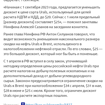
«Начиная с 1 сентября 2023 года, предлагается уменьшить
дисконт к цене сорта Urals, используемый для целей
расчета НДПИ и НДД, до $20. Сейчас с 1 июля предельный
[размер дисконта] составляет $25», — пояснил замглавы
Минфина Алексей Сазанов на заседании комитета.
Ранее глава Минфина РФ Антон Силуанов говорил, что
видит возможность уменьшения максимального размера
скидки на нефть Urals к Brent, используемого в
налогообложении нефтяной отрасли. По его словам, $25 —
это большой дисконт, который мог бы быть и поменьше.
С 1 апреля в РФ вступил в силу закон, уточняющий
методику определения цены российской нефти Urals при
расчете налогов на добычу полезных ископаемых и на
дополнительный доход от добычи углеводородного
сырья. Законом предусматривается ограничение скидки на
Urals к Brent при налогообложении $34 с апреля, $31 в мае,
$28 в июне и $25 с июля. Кроме того, ограничен дисконт
Urals при расчете экспортных пошлин.
Источник:
https://tass.ru/ekonomika/1827...