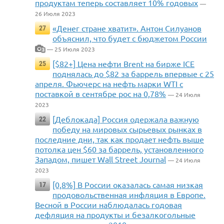
продуктам теперь составляет 10% годовых
—
26 Июля 2023
«Денег стране хватит». Антон Силуанов
27
объяснил, что будет с бюджетом России
— 25 Июля 2023
3
[$82+] Цена нефти Brent на бирже ICE
25
поднялась до $82 за баррель впервые с 25
апреля. Фьючерс на нефть марки WTI с
поставкой в сентябре рос на 0,78%
— 24 Июля
2023
[Деблокада] Россия одержала важную
22
победу на мировых сырьевых рынках в
последние дни, так как продает нефть выше
потолка цен $60 за баррель, установленного
Западом, пишет Wall Street Journal
— 24 Июля
2023
[0,8%] В России оказалась самая низкая
17
продовольственная инфляция в Европе.
Весной в России наблюдалась годовая
дефляция на продукты и безалкогольные