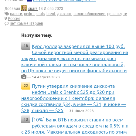
Добавил
suare
14 Июля 2023
налоги
,
нефть
,
urals
,
brent
,
дисконт
,
налогообложение
,
цена нефти
Россия
нет комментариев
На эту же тему:
Курс доллара закрепился выше 100 руб.
18
Самой вероятной мерой реагирования на
такую динамику эксперты называют рост
ключевой ставки, в том числе внеплановый,
но ЦБ пока не видит рисков финстабильности
— 14 Августа 2023
Путин утвердил снижение дисконта
22
нефти Urals к Brent с $25 до $20 при
налогообложении с 1 сентября: с апреля
скидка составила $34, в мае — $31, в июне —
$28, с июля — $25
— 31 Июля 2023
[10%] Банк ВТБ повысил ставки по всем
13
рублевым вкладам в среднем на 0,5% п.п.
с 26 июля. Максимальная доходность по этим