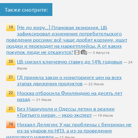
Также смотрите:
[Не до жиру...] Плановая экономия. ЦБ
19
зафиксировал изменение потребительского
поведения россиян: всё чаще дробят корзину, ищут
скидки и переходят на маркетплейсы. А от каких
покупок люди не откажутся?
— 3 Августа
7
ЦБ снизил ключевую ставку до 14% годовых
20
— 24
Июля
ГД приняла закон о мониторинге цен на всех
21
этапах движения продуктов
— 22 Июля
Москва отбросила Финляндию на десять лет
22
назад
— 21 Июля
Без Мариуполя и Одессы летим в реалии
21
«Третьего мира», – укро-эксперт
— 19 Июля
Михаил Делягин: У нас проблемы с бензином не
74
из-за ударов по НПЗ, а из-за проведения
налогового маневра
— 12 Июля