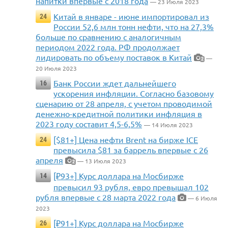
напитки впервые с 2018 года
— 23 Июля 2023
Китай в январе - июне импортировал из
24
России 52,6 млн тонн нефти, что на 27,3%
больше по сравнению с аналогичным
периодом 2022 года. РФ продолжает
лидировать по объему поставок в Китай
—
2
20 Июля 2023
Банк России ждет дальнейшего
16
ускорения инфляции. Согласно базовому
сценарию от 28 апреля, с учетом проводимой
денежно-кредитной политики инфляция в
2023 году составит 4,5-6,5%
— 14 Июля 2023
[$81+] Цена нефти Brent на бирже ICE
24
превысила $81 за баррель впервые с 26
апреля
— 13 Июля 2023
2
[₽93+] Курс доллара на Мосбирже
14
превысил 93 рубля, евро превышал 102
рубля впервые с 28 марта 2022 года
— 6 Июля
2023
[₽91+] Курс доллара на Мосбирже
26