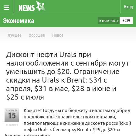
Вход
Экономика
в мою ленту
3039
Лучшее
Хорошее
Новое
Дисконт нефти Urals при
налогообложении с сентября могут
уменьшить до $20. Ограничение
скидки на Urals к Brent: $34 с
апреля, $31 в мае, $28 в июне и
$25 с июля
Комитет Госдумы по бюджету и налогам одобрил
отметили
15
предложенные правительством поправки,
предполагающие снижение дисконта российской
в архиве
нефти Urals к бенчмарку Brent с $25 до $20 за
баррель c 1 сентября.