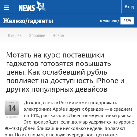
Вход
Железо/гаджеты
в мою ленту
2529
Лучшее
Хорошее
Новое
Мотать на курс: поставщики
гаджетов готовятся повышать
цены. Как ослабевший рубль
повлияет на доступность iPhone и
других популярных девайсов
До конца лета в России может подорожать
отметили
14
электроника Apple и других брендов — в среднем
на 10%, рассказали «Известиям» участники рынка.
в архиве
Это произойдет, если доллар удержится на уровне
90–100 рублей ближайшие несколько недель, полагают
они. По их словам, в первую очередь рост цен может