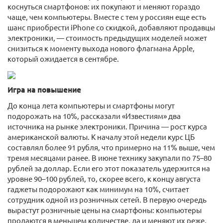
коснуться смартфонов: их покупают и меняют гораздо
чаще, чем компьютеры. Вместе с тем у россиян еще есть
шанс приобрести iPhone со скидкой, добавляют продавцы
электроники, — стоимость предыдущих моделей может
снизиться к моменту выхода нового флагмана Apple,
который ожидается в сентябре.
Игра на повышение
До конца лета компьютеры и смартфоны могут
подорожать на 10%, рассказали «Известиям» два
источника на рынке электроники. Причина — рост курса
американской валюты. К началу этой недели курс ЦБ
составлял более 91 рубля, что примерно на 11% выше, чем
тремя месяцами ранее. В июне технику закупали по 75–80
рублей за доллар. Если его этот показатель удержится на
уровне 90–100 рублей, то, скорее всего, к концу августа
гаджеты подорожают как минимум на 10%, считает
сотрудник одной из розничных сетей. В первую очередь
вырастут розничные цены на смартфоны: компьютеры
продаются в меньшем количестве, да и меняют их реже,