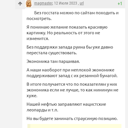
magmaster
, 12 Июля 2023 ,
url
+1
Без госстата можно по сайтам походить и
посмотреть.
Я понимаю желание показать красивую
картинку. Но реальность от этого не
изменится.
Без поддержки запада руина бы уже давно
перестала существовать.
Экономика там паршивая.
А наши наоборот при неплохой экономике
поддерживают запад с их резанной бумагой.
В итоге получается что по показателям у них
экономика если не лучше, то как минимум не
хуже.
Нашей нефтью заправляют нацистские
леопарды и т.п.
Но вы будете занимать страусиную позицию.