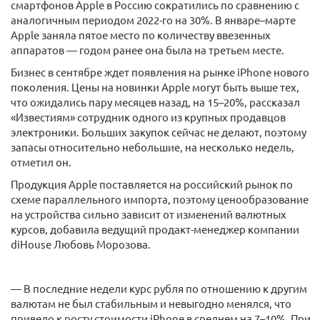
смартфонов Apple в Россию сократились по сравнению с
аналогичным периодом 2022-го на 30%. В январе–марте
Apple заняла пятое место по количеству ввезенных
аппаратов — годом ранее она была на третьем месте.
Бизнес в сентябре ждет появления на рынке iPhone нового
поколения. Цены на новинки Apple могут быть выше тех,
что ожидались пару месяцев назад, на 15–20%, рассказал
«Известиям» сотрудник одного из крупных продавцов
электроники. Больших закупок сейчас не делают, поэтому
запасы относительно небольшие, на несколько недель,
отметил он.
Продукция Apple поставляется на российский рынок по
схеме параллельного импорта, поэтому ценообразование
на устройства сильно зависит от изменений валютных
курсов, добавила ведущий продакт-менеджер компании
diHouse Любовь Морозова.
— В последние недели курс рубля по отношению к другим
валютам не был стабильным и невыгодно менялся, что
привело к росту стоимости iPhone в среднем на 7–10%. При