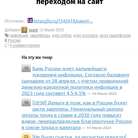
Источник:
https://iz.ru/1542619/valerii-...
Добавил
suare
12 Июля 2023
инфляция
,
смартфоны
,
курс рубля
,
курс доллара
,
цена смартфонов
Россия
9 комментариев
На эту же тему:
Банк России ждет дальнейшего
16
ускорения инфляции. Согласно базовому
сценарию от 28 апреля, с учетом проводимой
денежно-кредитной политики инфляция в
2023 году составит 4,5-6,5%
— 14 Июля 2023
[2030] Деньги в толк: как в России будут
16
расти зарплаты. Минимальный размер
оплаты труда в стране к 2030 году повысят
вдвое, перераспределив благополучие России
в союзе труда и капитала
— 10 Июля 2023
[Не было счастья, да несчастье помогло]
25