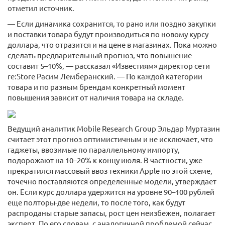
отметил источник.
— Если динамика сохранится, то рано или поздно закупки
и поставки товара будут производиться по новому курсу
доллара, что отразится и на цене в магазинах. Пока можно
сделать предварительный прогноз, что повышение
составит 5–10%, — рассказал «Известиям» директор сети
re:Store Расим Лемберанский. — По каждой категории
товара и по разным брендам конкретный момент
повышения зависит от наличия товара на складе.
Ведущий аналитик Mobile Research Group Эльдар Муртазин
считает этот прогноз оптимистичным и не исключает, что
гаджеты, ввозимые по параллельному импорту,
подорожают на 10–20% к концу июля. В частности, уже
прекратился массовый ввоз техники Apple по этой схеме,
точечно поставляются определенные модели, утверждает
он. Если курс доллара удержится на уровне 90–100 рублей
еще полторы-две недели, то после того, как будут
распроданы старые запасы, рост цен неизбежен, полагает
эксперт. По его словам, с аналогичной проблемой сейчас