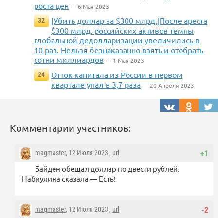
роста цен
— 6 Мая 2023
[Убить доллар за $300 млрд.]После ареста
32
$300 млрд. российских активов темпы
глобальной дедолларизации увеличились в
10 раз. Нельзя безнаказанно взять и отобрать
сотни миллиардов
— 1 Мая 2023
Отток капитала из России в первом
24
квартале упал в 3,7 раза
— 20 Апреля 2023
Комментарии участников:
magmaster
, 12 Июля 2023 ,
url
+1
Байден обещал доллар по двести рублей.
Набиулина сказала — Есть!
magmaster
, 12 Июля 2023 ,
url
-2