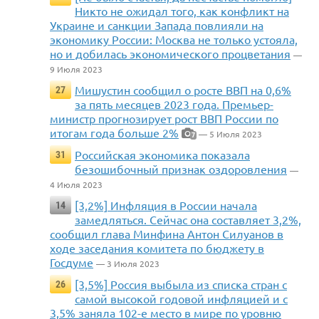
Никто не ожидал того, как конфликт на
Украине и санкции Запада повлияли на
экономику России: Москва не только устояла,
но и добилась экономического процветания
—
9 Июля 2023
Мишустин сообщил о росте ВВП на 0,6%
27
за пять месяцев 2023 года. Премьер-
министр прогнозирует рост ВВП России по
итогам года больше 2%
— 5 Июля 2023
7
Российская экономика показала
31
безошибочный признак оздоровления
—
4 Июля 2023
[3,2%] Инфляция в России начала
14
замедляться. Сейчас она составляет 3,2%,
сообщил глава Минфина Антон Силуанов в
ходе заседания комитета по бюджету в
Госдуме
— 3 Июля 2023
[3,5%] Россия выбыла из списка стран с
26
самой высокой годовой инфляцией и с
3,5% заняла 102-е место в мире по уровню