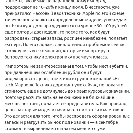
гаджеты, ввозимые по параллельному импорту,
подорожают на 10–20% к концу июля. В частности, уже
прекратился массовый ввоз техники Apple по этой схеме,
точечно поставляются определенные модели, утверждает
он. Если курс доллара удержится на уровне 90–100 рублей
еще полторы-две недели, то после того, как будут
распроданы старые запасы, рост цен неизбежен, полагает
эксперт. По его словам, с аналогичной проблемой сейчас
столкнулись все компании, которые импортируют
бытовую технику и электронику премиум-класса.
Импортеры не заинтересованы в том, чтобы нести убытки,
при дальнейшем ослаблении рубля они будут
индексировать цены, отметили в группе компаний «F+
tech-Марвел». Техника дорожает уже сейчас, но пока что
стоимость еще не дотянулась до новых курсовых значений,
поэтому рассчитывать на ее снижение в ближайшие
месяцы не стоит, полагает ее представитель. Как правило,
цены на старые модели начинают снижаться в мае–июне.
Это делается для того, чтобы распродать сформированные
запасы и разгрузить рынок под новинки — в сентябре
стоимость выравнивается и затем меняется уже