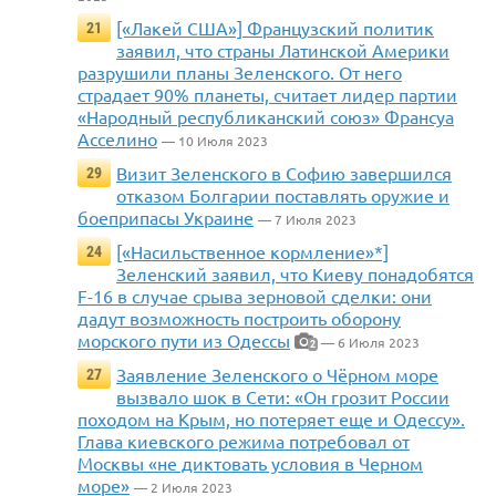
[«Лакей США»] Французский политик
21
заявил, что страны Латинской Америки
разрушили планы Зеленского. От него
страдает 90% планеты, считает лидер партии
«Народный республиканский союз» Франсуа
Асселино
— 10 Июля 2023
Визит Зеленского в Софию завершился
29
отказом Болгарии поставлять оружие и
боеприпасы Украине
— 7 Июля 2023
[«Насильственное кормление»*]
24
Зеленский заявил, что Киеву понадобятся
F-16 в случае срыва зерновой сделки: они
дадут возможность построить оборону
морского пути из Одессы
— 6 Июля 2023
2
Заявление Зеленского о Чёрном море
27
вызвало шок в Сети: «Он грозит России
походом на Крым, но потеряет еще и Одессу».
Глава киевского режима потребовал от
Москвы «не диктовать условия в Черном
море»
— 2 Июля 2023