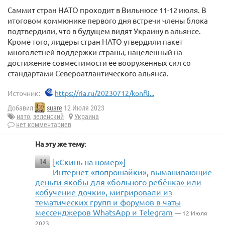
Саммит стран НАТО проходит в Вильнюсе 11-12 июля. В
итоговом коммюнике первого дня встречи члены блока
подтвердили, что в будущем видят Украину в альянсе.
Кроме того, лидеры стран НАТО утвердили пакет
многолетней поддержки страны, нацеленный на
достижение совместимости ее вооруженных сил со
стандартами Североатлантического альянса.
Источник:
https://ria.ru/20230712/konfli...
Добавил
suare
12 Июля 2023
нато
,
зеленский
Украина
нет комментариев
На эту же тему:
[«Скинь на номер»]
14
Интернет-«попрошайки», выманивающие
деньги якобы для «больного ребёнка» или
«обучение дочки», мигрировали из
тематических групп и форумов в чаты
мессенджеров WhatsApp и Telegram
— 12 Июля
2023