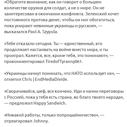
«Обратите внимание, как он говорит о большем
количестве оружия для солдат, а не о мире. Он не
заинтересован в окончании конфликта. Зеленский хочет
постоянного притока денег, чтобы он мог обогатиться,
пока умирают невинные украинцы и русские», —
высказался Paul A. Szypula.
«Тебе отказали сегодня. Ты — единственный, кто
продолжает настаивать на войне вместо мира, и ты
проиграл. Кажется, все, кроме тебя, это понимают», —
прокомментировал TiredofTyranny061.
«Украинцы начнут понимать, что НАТО использует их», —
отметил Chris | EndMediaDivide.
«Сворачивайся, шеф, все кончено. Иди и начни переговоры
с Россией, пока у тебя есть страна, во благо твоего народа»,
— предложил Happy Sandwich.
«Никакой работы, только попрошайничество», —
отреагировал Johnny.