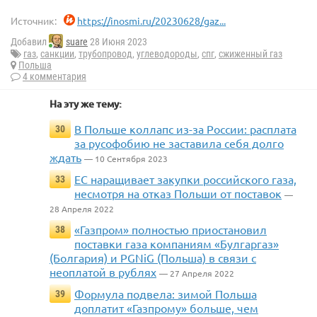
Источник:
https://inosmi.ru/20230628/gaz...
Добавил
suare
28 Июня 2023
газ
,
санкции
,
трубопровод
,
углеводороды
,
спг
,
сжиженный газ
Польша
4 комментария
На эту же тему:
В Польше коллапс из-за России: расплата
30
за русофобию не заставила себя долго
ждать
— 10 Сентября 2023
ЕС наращивает закупки российского газа,
33
несмотря на отказ Польши от поставок
—
28 Апреля 2022
«Газпром» полностью приостановил
38
поставки газа компаниям «Булгаргаз»
(Болгария) и PGNiG (Польша) в связи с
неоплатой в рублях
— 27 Апреля 2022
Формула подвела: зимой Польша
39
доплатит «Газпрому» больше, чем