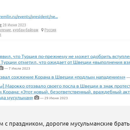
remlin.ru/events/president/ne...
e
28 Июня 2023
вление
,
курбан-байрам
Россия
я
аявил, что Турция по-прежнему не может одобрить вступл
 Турции отметил, что ожидает от Швеции «выполнения взя
— 7 Июля 2023
азвал сожжение Корана в Швеции «подлым нападением»
—
ы] Марокко отозвало своего посла в Швеции в знак протест
 Корана: «Этот новый, безответственный, враждебный акт
да мусульман»
— 29 Июня 2023
 с праздником, дорогие мусульманские брать