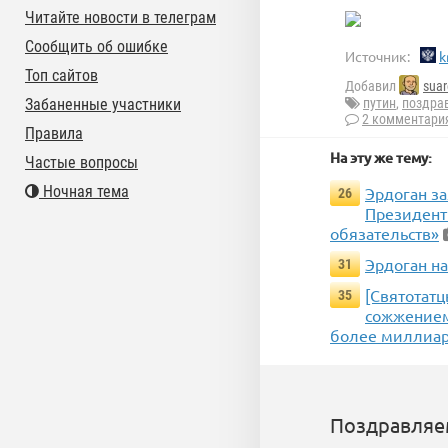
Читайте новости в телеграм
Сообщить об ошибке
Источник:
k
Топ сайтов
Добавил
suar
Забаненные участники
путин
,
поздра
2 комментари
Правила
На эту же тему:
Частые вопросы
Ночная тема
Эрдоган з
26
Президент
обязательств»
Эрдоган н
31
[Святотатц
35
сожжением
более миллиар
Поздравляем