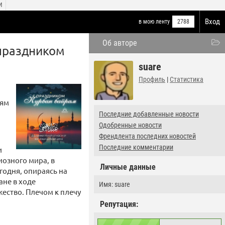
И
Вход
в мою ленту
2788
Об авторе
 праздником
suare
Профиль
|
Статистика
ням
Последние добавленные новости
Одобренные новости
Френдлента последних новостей
Последние комментарии
и
озного мира, в
Личные данные
годня, опираясь на
ане в ходе
Имя: suare
ество. Плечом к плечу
Репутация: