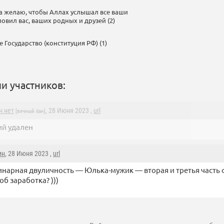
а желаю, чтобы Аллах услышал все ваши
овил вас, ваших родных и друзей (2)
е Государство (конституция РФ) (1)
и участников:
н нет
, 28 Июня 2023 ,
url
[вечный бан]
й удален
ин
, 28 Июня 2023 ,
url
нарная двуличность — Юлька-мужик — вторая и третья часть 
об заработка? )))