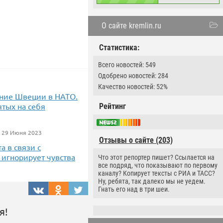
О сайте kremlin.ru
Статистика:
Всего новостей: 549
Одобрено новостей: 284
Качество новостей: 52%
ение Швеции в НАТО.
тых на себя
Рейтинг
 29 Июня 2023
Отзывы о сайте (203)
а в связи с
 игнорирует чувства
Что этот репортер пишет? Ссылается на
все подряд, что показывают по первому
каналу? Копирует тексты с РИА и ТАСС?
Ну, ребята, так далеко мы не уедем.
Гнать его над в три шеи.
я!