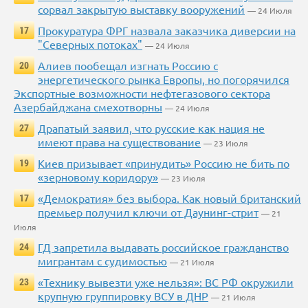
сорвал закрытую выставку вооружений
— 24 Июля
Прокуратура ФРГ назвала заказчика диверсии на
17
"Северных потоках"
— 24 Июля
Алиев пообещал изгнать Россию с
20
энергетического рынка Европы, но погорячился
Экспортные возможности нефтегазового сектора
Азербайджана смехотворны
— 24 Июля
Драпатый заявил, что русские как нация не
27
имеют права на существование
— 23 Июля
Киев призывает «принудить» Россию не бить по
19
«зерновому коридору»
— 23 Июля
«Демократия» без выбора. Как новый британский
17
премьер получил ключи от Даунинг-стрит
— 21
Июля
ГД запретила выдавать российское гражданство
24
мигрантам с судимостью
— 21 Июля
«Технику вывезти уже нельзя»: ВС РФ окружили
23
крупную группировку ВСУ в ДНР
— 21 Июля