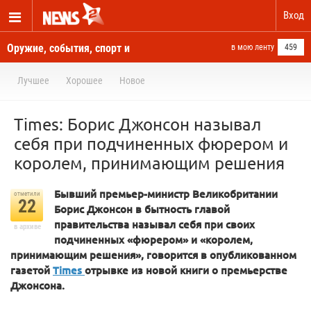
Вход
Оружие, события, спорт и
в мою ленту
459
новости отовсюду
Лучшее
Хорошее
Новое
Times: Борис Джонсон называл
себя при подчиненных фюрером и
королем, принимающим решения
Бывший премьер-министр Великобритании
отметили
22
Борис Джонсон в бытность главой
правительства называл себя при своих
в архиве
подчиненных «фюрером» и «королем,
принимающим решения», говорится в опубликованном
газетой
Times
отрывке из новой книги о премьерстве
Джонсона.