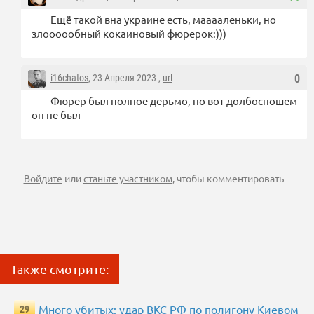
Ещё такой вна украине есть, мааааленьки, но
злоооообный кокаиновый фюрерок:)))
i16chatos
, 23 Апреля 2023 ,
url
0
Фюрер был полное дерьмо, но вот долбосношем
он не был
Войдите
или
станьте участником
, чтобы комментировать
Также смотрите:
Много убитых: удар ВКС РФ по полигону Киевом
29