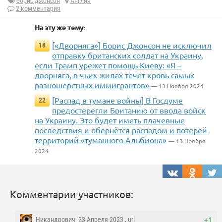
борис джонсон
Англия
2 комментария
На эту же тему:
[«Дворняга»] Борис Джонсон не исключил
18
отправку британских солдат на Украину,
если Трамп урежет помощь Киеву: «Я –
дворняга, в чьих жилах течет кровь самых
разношерстных иммигрантов»
— 13 Ноября 2024
[Распад в тумане войны] В Госдуме
22
предостерегли Британию от ввода войск
на Украину. Это будет иметь плачевные
последствия и обернётся распадом и потерей
территорий «туманного Альбиона»
— 13 Ноября
2024
Комментарии участников:
Никандрович
, 23 Апреля 2023 ,
url
+1