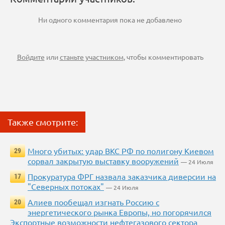
Ни одного комментария пока не добавлено
Войдите
или
станьте участником
, чтобы комментировать
Также смотрите:
Много убитых: удар ВКС РФ по полигону Киевом
29
сорвал закрытую выставку вооружений
— 24 Июля
Прокуратура ФРГ назвала заказчика диверсии на
17
"Северных потоках"
— 24 Июля
Алиев пообещал изгнать Россию с
20
энергетического рынка Европы, но погорячился
Экспортные возможности нефтегазового сектора