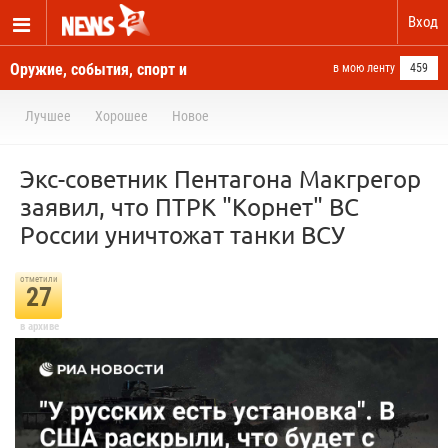
Вход
Оружие, события, спорт и
в мою ленту
459
новости отовсюду
Лучшее
Хорошее
Новое
Экс-советник Пентагона Макгрегор
заявил, что ПТРК "Корнет" ВС
России уничтожат танки ВСУ
отметили
27
в архиве