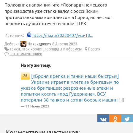
Полковник напомнил, что «Леопард» немецкого
производства уже сталкивался с российским
противотанковым комплексом в Сирии, но не смог
пережить дуэли с отечественным ПТРК.
Источник:
https://ria.ru/20230407/vsu-18...
Добавил
Никандрович
8 Апреля 2023
танки
,
птрк корнет
,
леопарды и абрамсы
Россия
нет комментариев
На эту же тему:
[«Броня крепка и танки наши быстры»]
26
Украина играет в «легкие бригады» по
указке британцев: разрозненные атаки и
попытки косить «под Гудериана». ВСУ
потеряли 38 танков и сотни боевых машин
— 11 Июня 2023
Комментарии участников: