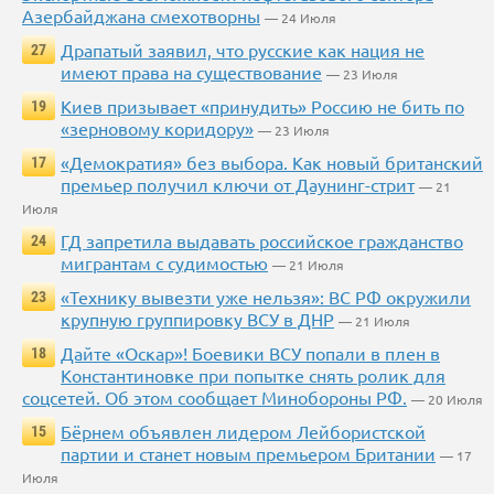
Азербайджана смехотворны
— 24 Июля
Драпатый заявил, что русские как нация не
27
имеют права на существование
— 23 Июля
Киев призывает «принудить» Россию не бить по
19
«зерновому коридору»
— 23 Июля
«Демократия» без выбора. Как новый британский
17
премьер получил ключи от Даунинг-стрит
— 21
Июля
ГД запретила выдавать российское гражданство
24
мигрантам с судимостью
— 21 Июля
«Технику вывезти уже нельзя»: ВС РФ окружили
23
крупную группировку ВСУ в ДНР
— 21 Июля
Дайте «Оскар»! Боевики ВСУ попали в плен в
18
Константиновке при попытке снять ролик для
соцсетей. Об этом сообщает Минобороны РФ.
— 20 Июля
Бёрнем объявлен лидером Лейбористской
15
партии и станет новым премьером Британии
— 17
Июля