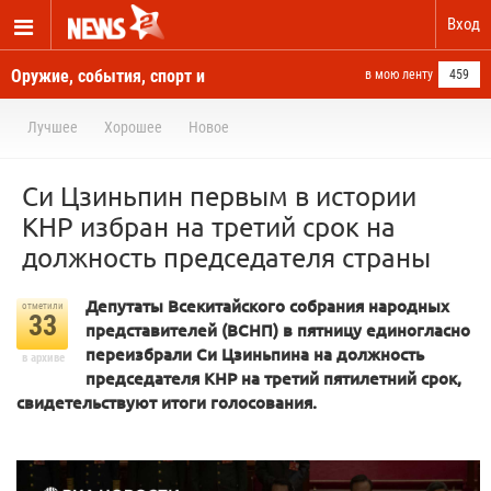
Вход
Оружие, события, спорт и
в мою ленту
459
новости отовсюду
Лучшее
Хорошее
Новое
Си Цзиньпин первым в истории
КНР избран на третий срок на
должность председателя страны
Депутаты Всекитайского собрания народных
отметили
33
представителей (ВСНП) в пятницу единогласно
переизбрали Си Цзиньпина на должность
в архиве
председателя КНР на третий пятилетний срок,
свидетельствуют итоги голосования.