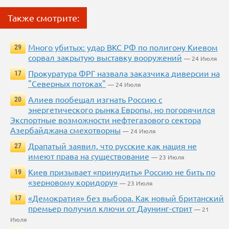
Также смотрите:
Много убитых: удар ВКС РФ по полигону Киевом
29
сорвал закрытую выставку вооружений
— 24 Июля
Прокуратура ФРГ назвала заказчика диверсии на
17
"Северных потоках"
— 24 Июля
Алиев пообещал изгнать Россию с
20
энергетического рынка Европы, но погорячился
Экспортные возможности нефтегазового сектора
Азербайджана смехотворны
— 24 Июля
Драпатый заявил, что русские как нация не
27
имеют права на существование
— 23 Июля
Киев призывает «принудить» Россию не бить по
19
«зерновому коридору»
— 23 Июля
«Демократия» без выбора. Как новый британский
17
премьер получил ключи от Даунинг-стрит
— 21
Июля