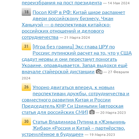
переизбрания на пост президента
— 14 Мая 2024
Посол КНР в РФ: Китай шире распахнет
18
двери российскому бизнесу. Чжан
Ханьхуэй — о перспективах китайско-
российских отношений и делового
сотрудничества
— 21 Марта 2024
[Игра без границ] Экс-глава ЦРУ по
31
России: путинский расчет на то, что у США
сдадут нервы и они перестанут помогать
Украине, оправдывается. Запад выдохся ещё
вначале стайерской дистанции
— 27 Февраля
4
2024
Упорно двигаться вперед, к новым
26
перспективам дружбы, сотрудничества и
совместного развития Китая и России
Председатель КНР Си Цзиньпин (авторская
статья для российских СМИ)
— 20 Марта 2023
Статья Владимира Путина в «Жэньминь
30
Жибао» «Россия и Китай – партнёрство,
устремлённое в будущее»
— 19 Марта 2023