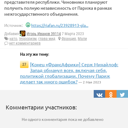
представителя республики. Чиновники планируют
получить полную независимость от Парижа в рамках
межгосударственного объединения.
Источник:
https://riafan.ru/23928913-gla...
Добавил
Игорь Иванов 39114
7 Марта 2023
нато
,
терроризм
,
глава мид
Франция
,
Мали
нет комментариев
На эту же тему:
[Конец «ФрансАфрики] Серж Михайлоф:
27
Запад обманул всех, включая себя,
политикой глобализации. Почему Париж
делает так много ошибок?
— 2 Мая 2023
Комментарии участников:
Ни одного комментария пока не добавлено