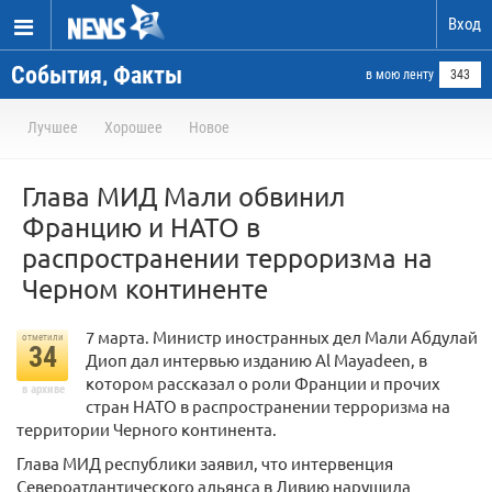
Вход
События, Факты
в мою ленту
343
Лучшее
Хорошее
Новое
Глава МИД Мали обвинил
Францию и НАТО в
распространении терроризма на
Черном континенте
7 марта. Министр иностранных дел Мали Абдулай
отметили
34
Диоп дал интервью изданию Al Mayadeen, в
котором рассказал о роли Франции и прочих
в архиве
стран НАТО в распространении терроризма на
территории Черного континента.
Глава МИД республики заявил, что интервенция
Североатлантического альянса в Ливию нарушила