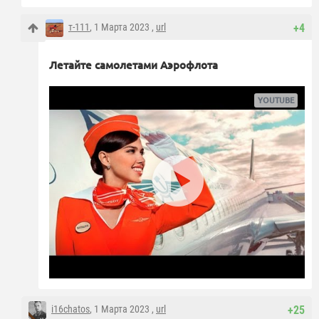
т-111
, 1 Марта 2023 ,
url
+4
Летайте самолетами Аэрофлота
i16chatos
, 1 Марта 2023 ,
url
+25