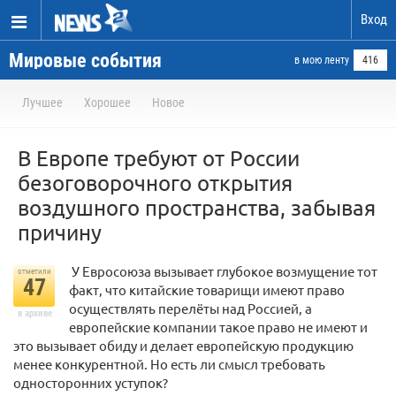
Вход
Мировые события
в мою ленту
416
Лучшее
Хорошее
Новое
В Европе требуют от России
безоговорочного открытия
воздушного пространства, забывая
причину
У Евросоюза вызывает глубокое возмущение тот
отметили
47
факт, что китайские товарищи имеют право
осуществлять перелёты над Россией, а
в архиве
европейские компании такое право не имеют и
это вызывает обиду и делает европейскую продукцию
менее конкурентной. Но есть ли смысл требовать
односторонних уступок?