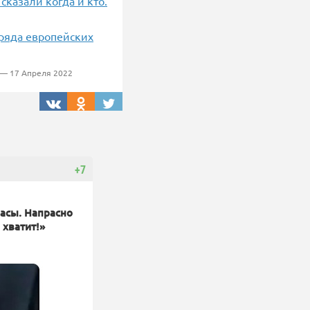
казали когда и кто.
 ряда европейских
— 17 Апреля 2022
+7
асы. Напрасно
хватит!»