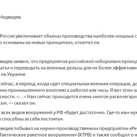
едведев.
м Россия увеличивает объемы производства наиболее мощных 
то основаны на новых принципах», отметил он.
ведев заявил, что предприятия российской «оборонки» прихо
ать» и переводить на военные рельсы для их более эффективн
на Украине.
сейчас, в период, когда идет специальная военная операция, д
но-промышленного комплекса работал как часы. Я вот этим 
сности. <…> Нам сейчас приходится очень многое раскочегари
ы», — сказал он.
, всех видов вооружений у РФ «будет достаточно. Где-то нам н
 способны за себя постоять».
ведев побывал на научно-производственном предприятии «Рег
актическое ракетное вооружение» (КТРВ) и также сообщил о