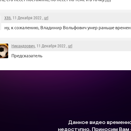
X86
, 11 Декабря 2022 ,
url
ну, к сожалению, Владимир Вольфович умер раньше времени, 
Никандрович
, 11 Декабря 2022 ,
url
Предсказатель