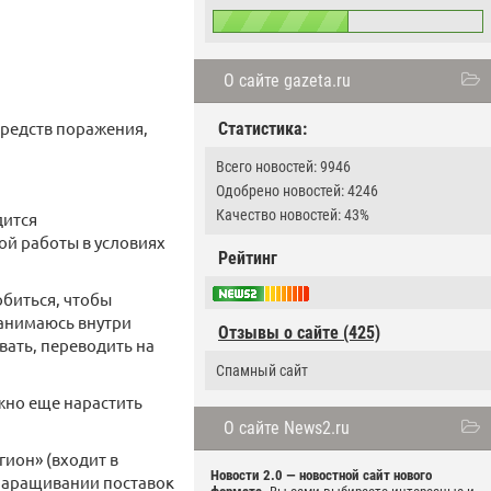
О сайте gazeta.ru
средств поражения,
Статистика:
Всего новостей: 9946
Одобрено новостей: 4246
Качество новостей: 43%
дится
ой работы в условиях
Рейтинг
обиться, чтобы
занимаюсь внутри
Отзывы о сайте (425)
вать, переводить на
Спамный сайт
ужно еще нарастить
О сайте News2.ru
ион» (входит в
Новости 2.0 — новостной сайт нового
 наращивании поставок