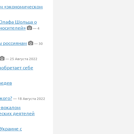
ом «экономическом
 Олафа Шольца о
оносителей»
— 4
ы россиянам
— 30
— 25 Августа 2022
зобретает себе
ведев
кого?
— 18 Августа 2022
к-вокалом
ческих деятелей
Украине с