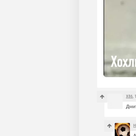
X86
,
Дмит
Н
А