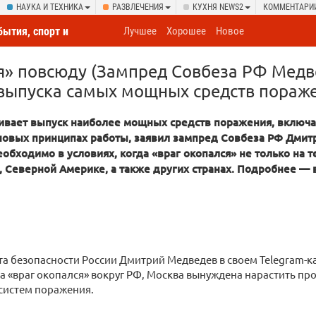
НАУКА И ТЕХНИКА
РАЗВЛЕЧЕНИЯ
КУХНЯ NEWS2
КОММЕНТАРИ
бытия, спорт и
Лучшее
Хорошее
Новое
овсюду
я» повсюду (Зампред Совбеза РФ Медв
выпуска самых мощных средств пораж
ивает выпуск наиболее мощных средств поражения, включа
новых принципах работы, заявил зампред Совбеза РФ Дмит
еобходимо в условиях, когда «враг окопался» не только на 
е, Северной Америке, а также других странах. Подробнее — 
а безопасности России Дмитрий Медведев в своем Telegram-ка
да «враг окопался» вокруг РФ, Москва вынуждена нарастить пр
систем поражения.