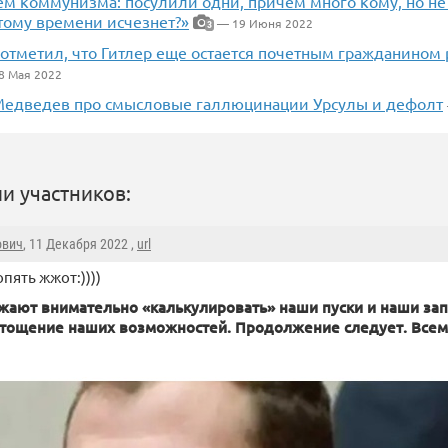
м коммунизма: посулили одни, причем много кому, но не с
этому времени исчезнет?»
— 19 Июня 2022
3
отметил, что Гитлер еще остается почетным гражданином
8 Мая 2022
едведев про смысловые галлюцинации Урсулы и дефолт
и участников:
ович
, 11 Декабря 2022 ,
url
пять жжот:))))
жают внимательно «калькулировать» наши пуски и наши зап
стощение наших возможностей. Продолжение следует. Всем 