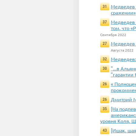
Медведев 
31
сражении»
Медведев 
37
том, что 
Сентября 2022
Медведев 
27
Августа 2022
Медведев: 
32
"...в Алья
30
"гарантии 
« Полноце
26
прокоммент
Дмитрий М
26
[На подпе
35
американск
уровня Коля, Ш
[Ишак, ша
43