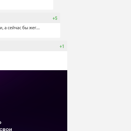
+5
а сейчас бы жег...
+1