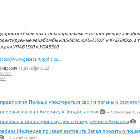
редприятия были показаны управляемые планирующие авиабом
рректируемые авиабомбы КАБ-500с, КАБ-250ЛГ и КАБ500Кр, а т
я для УПАБ1500 и УПАБ500.
ttps://www.gazeta.ru/politics...
андрович
11 Декабря 2022
Россия
иев
предложил Польше «подтереться своим поганым расчето
впервые назвал Америку «Пиндостаном»
— 12 Октября 202
призвал к полноценному демонтажу режима Украины
— 
овбеза Медведев призвал заставить Запад просить о пощ
— 7 Октября 2022