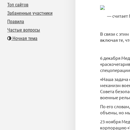
Топ сайтов
Забаненные участники
— считает М
Правила
Частые вопросы
В связи с эти
Ночная тема
включая те, ч
6 декабря Мед
«раскочегарив
спецоперации 
«Наша задача 
механизм воен
Совета безопа
военные рельс
По его словам
объемы, но мы
23 ноября Мед
корпорацию «Т