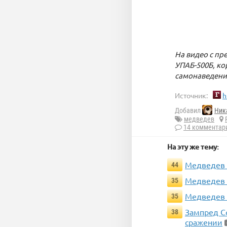
На видео с п
УПАБ-500Б, ко
самонаведени
Источник:
h
Добавил
Ник
медведев
14 комментар
На эту же тему:
Медведев 
44
Медведев 
35
Медведев 
35
Зампред С
38
сражении