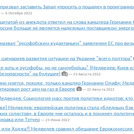
призвал заставить Запад «просить о пощаде» в проигранн
— 6 Октября 2022
цитатой из анекдота ответил на слова канцлера Германии
«Россия больше не является надежным поставщиком энерг
назвал "русофобским кудахтаньем" заявления ЕС про виз
сценариев развития ситуации на Украине "всего полтора"
нсе хоть и русофобы, но не самоубийцы" (Медведев: Киев и
безопасности" на будущее)
— 23 Августа 2022
2
нно моется, похоже, только канцлер Германии Олаф»: Мед
ировал рост цен на газ в Европе
— 22 Августа 2022
едведев: Социология масс против политики идиотов: кто 
вке] Медведев: европейская политика стала «бледным бэ
их солистов», в Европе «не осталось и в помине» полити
ирака или Тэтчер
— 23 Июня 2022
х или Ходжа?] Медведев сравнил обещание Еврокомиссии 