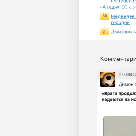
построение
«А вдруг ЕС к 
Медведев 
30
городов
— 
Дмитрий М
31
Комментари
Никандр
Димон о
«Враги продол
надеются на и