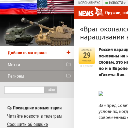
КОРОНАВИРУС
НОВОСТИ
Оружие, со
новости от
«Враг окопалс
наращивании 
Россия наращ
отметили
Добавить материал
29
основаны на 
человек
словам, это н
Метки
в архиве
но и в Европ
«Газеты.Ru».
Регионы
Зампред Совет
Последние комментарии
условиях, ког
Читайте новости в телеграм
современных 
Сообщить об ошибке