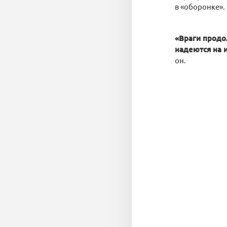
в «оборонке».
«Враги продо
надеются на 
он.