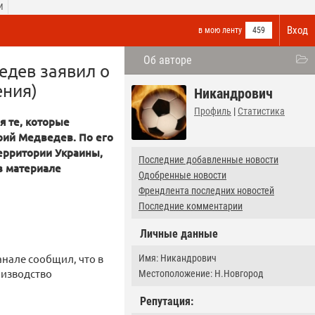
И
Вход
в мою ленту
459
Об авторе
едев заявил о
ения)
Никандрович
Профиль
|
Статистика
я те, которые
рий Медведев. По его
территории Украины,
Последние добавленные новости
в материале
Одобренные новости
Френдлента последних новостей
Последние комментарии
Личные данные
нале сообщил, что в
Имя: Никандрович
оизводство
Местоположение: Н.Новгород
Репутация: