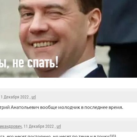
 11 Декабря 2022 ,
url
рий Анатольевич вообще молодчик в последнее время.
икандрович
, 11 Декабря 2022 ,
url
га, его несет постоянно, но несет по теме и в точку:))))