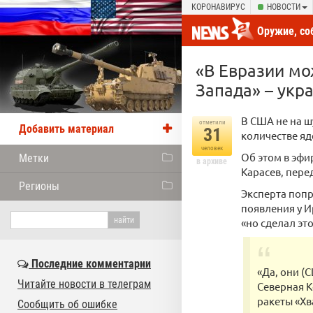
КОРОНАВИРУС
НОВОСТИ
Оружие, со
новости от
«В Евразии мо
Запада» – укр
В США не на ш
отметили
Добавить материал
31
количестве яд
человек
Об этом в эфи
Метки
в архиве
Карасев, пере
Регионы
Эксперта поп
появления у И
«но сделал эт
Последние комментарии
«Да, они (
Читайте новости в телеграм
Северная К
ракеты «Хв
Сообщить об ошибке