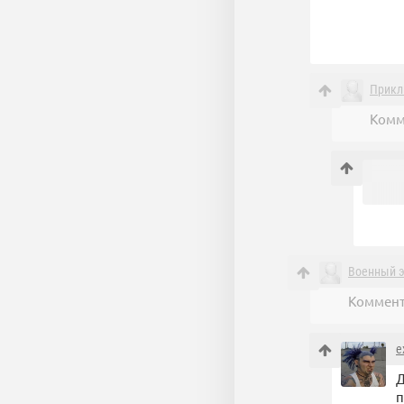
Прикл
Комм
Военный э
Коммент
e
Д
п