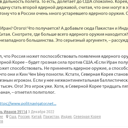
 дальность полета. То есть, долетает до США спокойно. Корея,
адачу стать второй ядерной державой, считая, что они могут в
тому что в России очень много устаревшего ядерного оружия. 
 Иран? Огого! Что получается? А добавьте сюда Пакистан и Инд
итая. Смотрите, где больше всего ядерного оружия находится? 
 незападного большинства. Это серьезный аргумент», – рассужд
, что Россия может поспособствовать появления ядерного оруж
ерной Корее – будет грозная сила против США.«Если Иран полу
ожет способствовать. Не применять ядерное оружие, а способс
что они и Ким Чен Ыну помогли. Кстати, Северная Корея станов
зным игроком. Если у нее межконтинентальная баллистическа
 тысяч. Ого! Это игрок уже. Хотя, в Северной Корее тридцать п
ана», – отметил политолог.
ttps://www.politnavigator.net...
рь Иванов 39114
3 Декабря 2022
ие
Сша
,
Россия
,
Китай
,
Пакистан
,
Индия
,
Северная Корея
ев