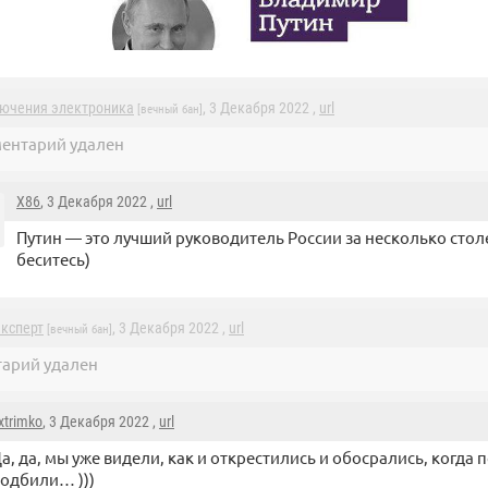
ючения электроника
, 3 Декабря 2022 ,
url
[вечный бан]
ентарий удален
X86
, 3 Декабря 2022 ,
url
Путин — это лучший руководитель России за несколько столе
беситесь)
ксперт
, 3 Декабря 2022 ,
url
[вечный бан]
арий удален
xtrimko
, 3 Декабря 2022 ,
url
а, да, мы уже видели, как и открестились и обосрались, когда
одбили… )))