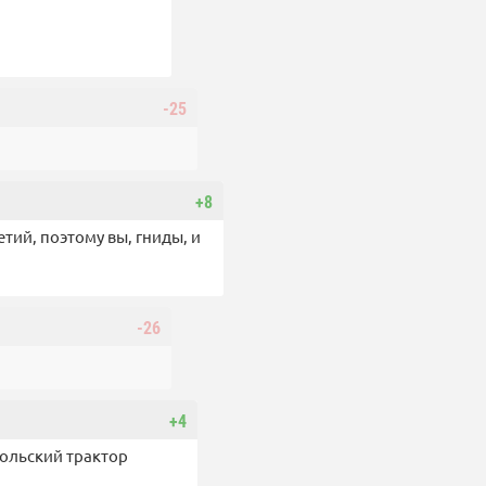
-25
+8
тий, поэтому вы, гниды, и
-26
+4
 польский трактор