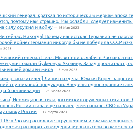
ешский генерал: краткая по историческим меркам эпоха г
тся, поэтому нам страшно. Мы ослабли: следует изменить 
на силу оружия и войну
— 16 Мая 2023
 Ни сейчас. Никогда] Почему нацистская Германия не смогл
ровой войне? Германия никогда бы не победила СССР из-з
я 2023
 Чешский генерал Пелз: Мы хотели ослабить Россию, а на
е и уничтожили буферную Украину. Запад просчитался, ос
ильнейшей армией мира
— 5 Мая 2023
ример заразителен] Линия раздела: Южная Корея запретил
ний спутниковой продукции. Введены односторонние санк
ц и 6 организаций
— 21 Марта 2023
рыва] Неожиданная сила российских оружейных гигантов. 
ость России стала еще сильнее, чем раньше. СВО на Укра
му рывку России
— 17 Марта 2023
США: «Россия располагает крупнейшим и самым мощным з
родолжая расширять и модернизировать свои возможност