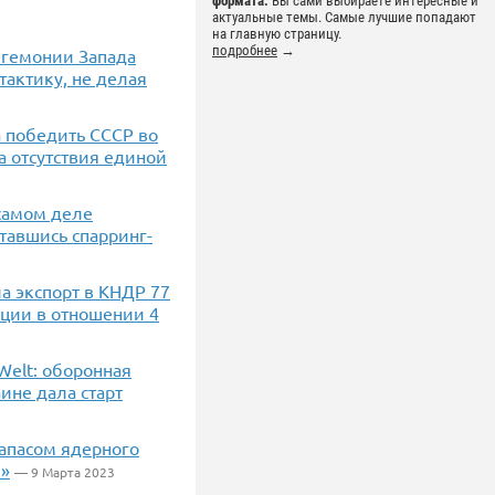
формата.
Вы сами выбираете интересные и
актуальные темы. Самые лучшие попадают
на главную страницу.
подробнее
→
егемонии Запада
тактику, не делая
а победить СССР во
а отсутствия единой
 самом деле
тавшись спарринг-
а экспорт в КНДР 77
ции в отношении 4
Welt: оборонная
ине дала старт
апасом ядерного
и»
— 9 Марта 2023