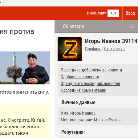
И
Вход
в мою ленту
459
Об авторе
ия против
Игорь Иванов 39114
Профиль
|
Статистика
Последние добавленные новости
Одобренные новости
Френдлента последних новостей
Последние комментарии
готов применить силу,
Личные данные
Имя: Игорь Иванов
нс. Смотрите, Китай,
Местоположение: Москва-Рязань
й баллистической
Репутация:
надцать тысяч