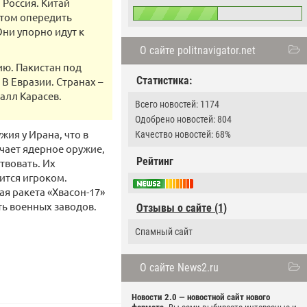
 Россия. Китай
 этом опередить
Они упорно идут к
О сайте politnavigator.net
ию. Пакистан под
Статистика:
В Евразии. Странах –
алл Карасев.
Всего новостей: 1174
Одобрено новостей: 804
ия у Ирана, что в
Качество новостей: 68%
чает ядерное оружие,
Рейтинг
твовать. Их
ится игроком.
я ракета «Хвасон-17»
ять военных заводов.
Отзывы о сайте (1)
Спамный сайт
О сайте News2.ru
Новости 2.0 — новостной сайт нового