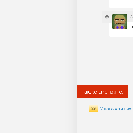
А
Б
Также смотрите:
Много убитых:
29