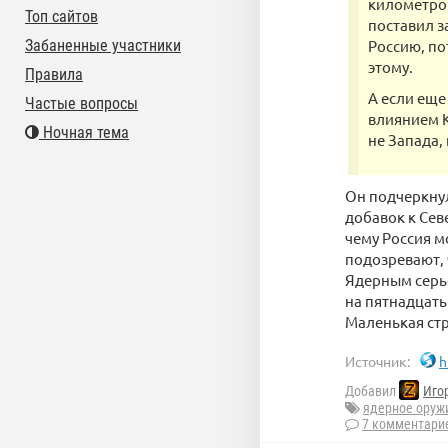
километров
Топ сайтов
поставил з
Забаненные участники
Россию, по
этому.
Правила
А если еще
Частые вопросы
влиянием К
Ночная тема
не Запада,
Он подчеркнул
добавок к Сев
чему Россия м
подозревают, 
Ядерным серье
на пятнадцать
Маленькая стр
Источник:
h
Добавил
Иго
ядерное оруж
7 комментари