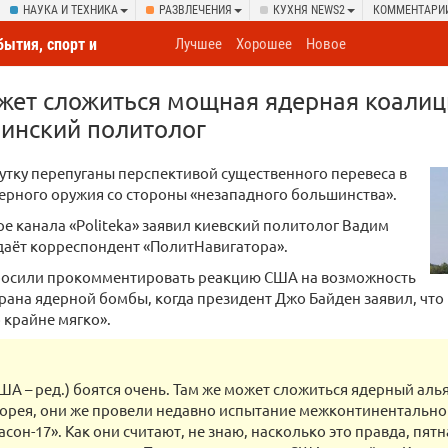
НАУКА И ТЕХНИКА
РАЗВЛЕЧЕНИЯ
КУХНЯ NEWS2
КОММЕНТАРИ
бытия, спорт и
Лучшее
Хорошее
Новое
овсюду
жет сложиться мощная ядерная коалиц
аинский политолог
утку перепуганы перспективой существенного перевеса в
ерного оружия со стороны «незападного большинства».
ре канала «Politeka» заявил киевский политолог Вадим
даёт корреспондент «ПолитНавигатора».
росили прокомментировать реакцию США на возможность
рана ядерной бомбы, когда президент Джо Байден заявил, что 
о крайне мягко».
США – ред.) боятся очень. Там же может сложиться ядерный алья
орея, они же провели недавно испытание межконтинентально
асон-17». Как они считают, не знаю, насколько это правда, пят