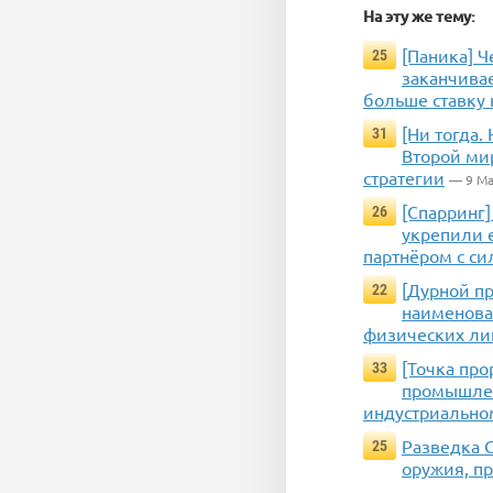
На эту же тему:
[Паника] Ч
25
заканчивае
больше ставку 
[Ни тогда.
31
Второй ми
стратегии
— 9 Ма
[Спарринг]
26
укрепили е
партнёром с с
[Дурной п
22
наименова
физических ли
[Точка про
33
промышленн
индустриально
Разведка 
25
оружия, п