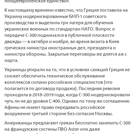
«общеевропейское единство».
К настоящему времени известно, что Греция поставила на
Украину модернизированные БМП-1 советского
производства и выделила три лагеря для обучения
украинских военных по стандартам НАТО. Вопрос о
передаче С-300 поднимался в публичной плоскости
дважды — в октябре и ноябре, во время визита в Киев
греческих министра иностранных дел, президента и
министра обороны. Закрытые переговоры же длятся аж с
марта.
Украинцы упирали на то, что в условиях санкций Греция не
сможет обеспечить техническое обслуживание
комплексов силами российских специалистов (что
полагается по договору продажи). Последняя ревизия
проходила в 2018–2019 года, когда С-300 модернизировали
чуть ли не до уровня С-400. Однако по тому же соглашению
Афины не имеют право передавать российское
вооружение третьей стороне без согласия Москвы.
Американцы предлагают грекам бесплатно заменить С-300
на французские системы ПВО Aster или даже