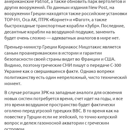
американские Patriot, а также обновить парк вертолетов и
других вооружений. По данным издания New Post, на
вооружении Греции находятся также российские установки
ТОР-М1, Оса АК, ПТРК «Корнет» и «Фагот», а также
быстроходные транспортные корабли «Зубр». Последние,
десантные корабли на воздушной подушке, заменить
будет очень сложно — адекватных аналогов в мире нет.
Премьер-министр Греции Кириакос Мицотакис является
самым проамериканским в истории и гарантии
безопасности своей страны видит во Франции и США.
Видимо, поэтому греческие СМИ пишут о передаче С-300
Украине как о свершившемся факте. Однако вопреки
политиканству есть один непреложный, чисто технический
момент.
В случае ротации ЗРК на западные аналоги для освоения
новых систем потребуется время, счет идет на годы, и все
это время воздушное пространство будет фактически
оголено перед угрозой турецких ВВС. В то время как на
повестке у Турции если не эгейский, то точно кипрский
вопрос и дележ газоносной акватории с греческим
островом.