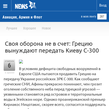
Вход
Авиация, Армия и Флот
в мою ленту
287
Лучшее
Хорошее
Новое
Своя оборона не в счет: Грецию
вынуждают передать Киеву С-300
отметили
6
В условиях дефицита свободных вооружений в
в архиве
Европе США пытаются продавить Грецию на
передачу Украине российских ЗРК С-300. Как сообщают
греческие СМИ, Афины прекрасно понимают, чем грозит
оголение собственного неба перед турецкой угрозой —
уязвимыми становятся ряд островов и территориальные
воды в Эгейском море. Однако проамериканский премьер
Кириакос Мицотакис, скорее всего, согласится поддержать