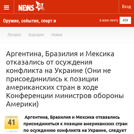
Вход
Оружие, события, спорт и
в мою ленту
459
новости отовсюду
Лучшее
Хорошее
Новое
Аргентина, Бразилия и Мексика
отказались от осуждения
конфликта на Украине (Они не
присоединились к позиции
американских стран в ходе
Конференции министров обороны
Америки)
Аргентина, Бразилия и Мексика отказались
отметили
41
присоединиться к позиции американских стран
по осуждению конфликта на Украине, следует
в архиве