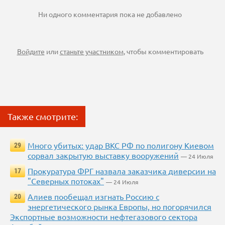
Ни одного комментария пока не добавлено
Войдите
или
станьте участником
, чтобы комментировать
Также смотрите:
Много убитых: удар ВКС РФ по полигону Киевом
29
сорвал закрытую выставку вооружений
— 24 Июля
Прокуратура ФРГ назвала заказчика диверсии на
17
"Северных потоках"
— 24 Июля
Алиев пообещал изгнать Россию с
20
энергетического рынка Европы, но погорячился
Экспортные возможности нефтегазового сектора