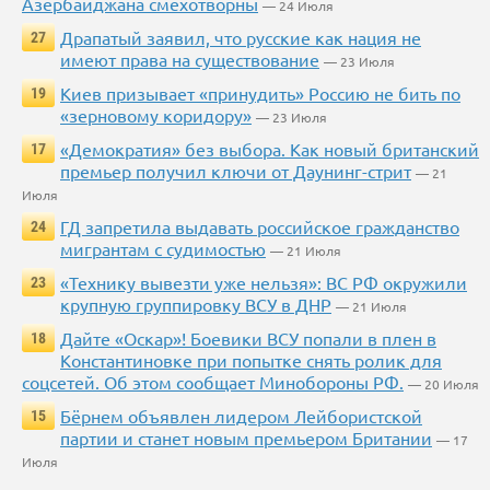
Азербайджана смехотворны
— 24 Июля
Драпатый заявил, что русские как нация не
27
имеют права на существование
— 23 Июля
Киев призывает «принудить» Россию не бить по
19
«зерновому коридору»
— 23 Июля
«Демократия» без выбора. Как новый британский
17
премьер получил ключи от Даунинг-стрит
— 21
Июля
ГД запретила выдавать российское гражданство
24
мигрантам с судимостью
— 21 Июля
«Технику вывезти уже нельзя»: ВС РФ окружили
23
крупную группировку ВСУ в ДНР
— 21 Июля
Дайте «Оскар»! Боевики ВСУ попали в плен в
18
Константиновке при попытке снять ролик для
соцсетей. Об этом сообщает Минобороны РФ.
— 20 Июля
Бёрнем объявлен лидером Лейбористской
15
партии и станет новым премьером Британии
— 17
Июля