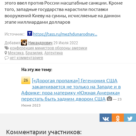
этого ввел против России масштабные санкции. Кроме
того, западные государства нарастили поставки
вооружений Киеву на суммы, исчисляемые на данном
этапе миллиардами долларов
Источник:
https://tass.ru/mezhdunarodnay...
Добавил
Никандрович
29 Июля 2022
конференция министров обороны америки
Мексика
,
Бразилия
,
Аргентина
нет комментариев
На эту же тему:
[«Дорогая пропажа»] Гегемония США
26
заканчивается не только на Западе и в
Африке: пора материку «Южная Америка»
перестать быть задним двором США
— 23
Июня 2023
Комментарии участников: