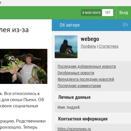
И
Вход
в мою ленту
107
Об авторе
ея из-за
webego
Профиль
|
Статистика
Последние добавленные новости
Одобренные новости
Френдлента последних новостей
Последние комментарии
. Все относились к
Личные данные
 для семьи Пьехи. Об
 своих социальных
Имя: Андрей
Контактная информация
ерацию. Родственники
 произошло. Теперь
https://raznonews.ru