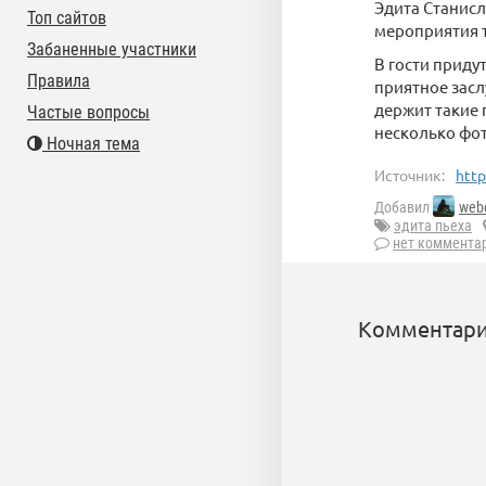
Эдита Станисл
Топ сайтов
мероприятия т
Забаненные участники
В гости приду
Правила
приятное засл
держит такие 
Частые вопросы
несколько фо
Ночная тема
Источник:
http
Добавил
web
эдита пьеха
нет коммента
Комментари