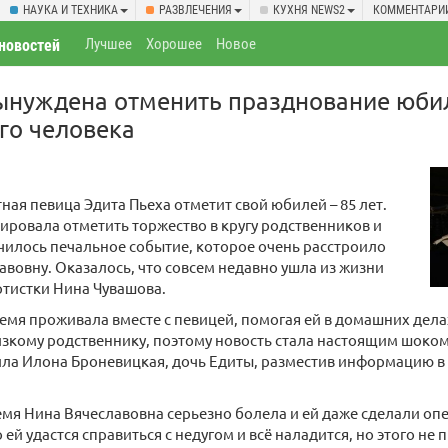
НАУКА И ТЕХНИКА
РАЗВЛЕЧЕНИЯ
КУХНЯ NEWS2
КОММЕНТАРИ
Лучшее
Хорошее
Новое
новостей
ынуждена отменить празднование юбил
го человека
тная певица Эдита Пьеха отметит свой юбилей – 85 лет.
ировала отметить торжество в кругу родственников и
училось печальное событие, которое очень расстроило
авовну. Оказалось, что совсем недавно ушла из жизни
тистки Нина Чувашова.
емя проживала вместе с певицей, помогая ей в домашних делах
изкому родственнику, поэтому новость стала настоящим шоком
ила Илона Броневицкая, дочь Едиты, разместив информацию в
мя Нина Вячеславовна серьезно болела и ей даже сделали оп
 ей удастся справиться с недугом и всё наладится, но этого не