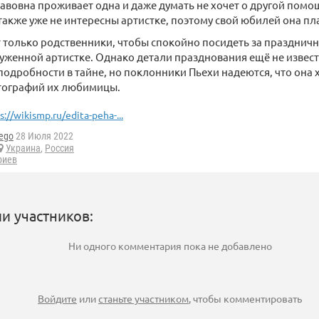
авовна проживает одна и даже думать не хочет о другой пом
акже уже не интересны артистке, поэтому свой юбилей она пл
т только родственники, чтобы спокойно посидеть за празднич
уженной артистке. Однако детали празднования ещё не извес
подробности в тайне, но поклонники Пьехи надеются, что она 
тографий их любимицы.
s://wikismp.ru/edita-peha-...
ego
28 Июля 2022
Украина
,
Россия
риев
и участников:
Ни одного комментария пока не добавлено
Войдите
или
станьте участником
, чтобы комментировать