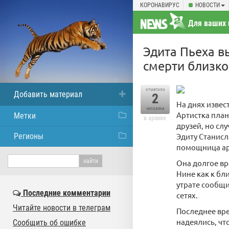
КОРОНАВИРУС
НОВОСТИ
Для ваших 
Эдита Пьеха в
смерти близко
отметили
Добавить материал
2
На днях извес
человека
Артистка план
Метки
в архиве
друзей, но сл
Регионы
Эдиту Станисл
помощница ар
Она долгое вр
Нине как к бл
утрате сообщ
Последние комментарии
сетях.
Читайте новости в телеграм
Последнее вре
надеялись, что
Сообщить об ошибке