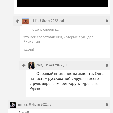
т-111
, 8 Июня 2022 ,
url
0
не хочу спорить...
это мои сопостовления, которые я увидел
близкими...
удачи!
pwn
, 8 Июня 2022 ,
url
0
Обращай внимание на акценты. Одна
на чистом русском поёт, другая вместо
«грудь ядреная» поет «хруть ядреная».
Удачи.
mr_ise
, 8 Июня 2022 ,
url
0
Ацтой