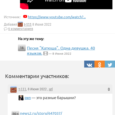
Источник:
https://www.youtube.com/watch?...
Добавил
т-111
8 Июня 2022
6 комментариев
На эту же тему:
Песня "Катюша". Одна девушка, 40
16
языков.
— 8 Июня 2022
Комментарии участников:
т-111
, 8 Июня 2022 ,
url
0
— это разные барышни?
pwn
news2.ru/story/647037/
16