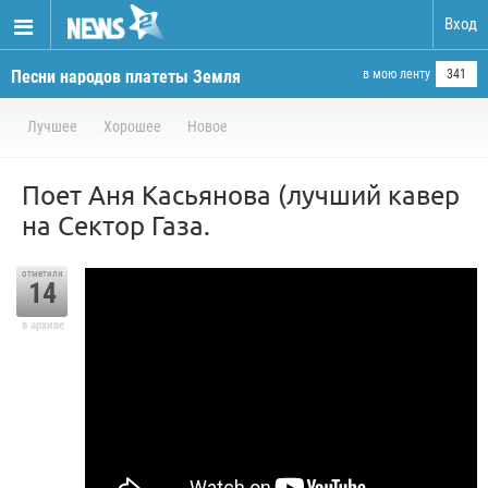
Вход
Песни народов платеты Земля
в мою ленту
341
Лучшее
Хорошее
Новое
Поет Аня Касьянова (лучший кавер
на Сектор Газа.
отметили
14
в архиве