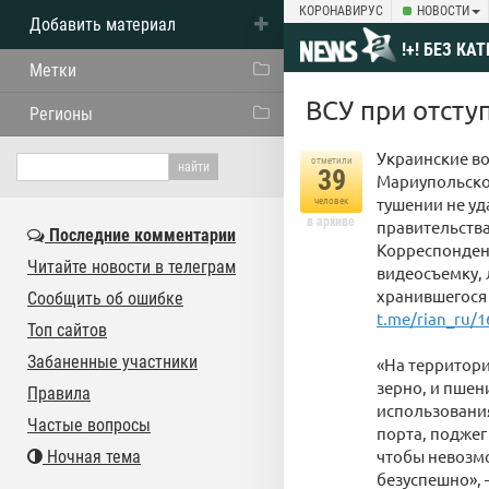
КОРОНАВИРУС
НОВОСТИ
Добавить материал
!+! БЕЗ КА
Метки
ВСУ при отсту
Регионы
Украинские во
отметили
39
Мариупольског
тушении не уд
человек
в архиве
правительства
Последние комментарии
Корреспондент
Читайте новости в телеграм
видеосъемку, 
хранившегося 
Сообщить об ошибке
t.me/rian_ru/
Топ сайтов
Забаненные участники
«На территори
зерно, и пшен
Правила
использования
Частые вопросы
порта, поджег
чтобы невозмо
Ночная тема
безуспешно», 