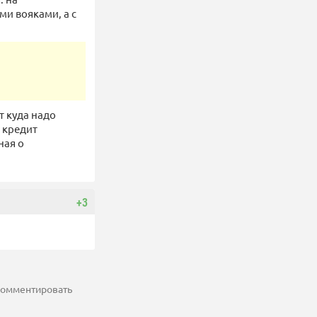
и вояками, а с
т куда надо
 кредит
ная о
+3
 комментировать