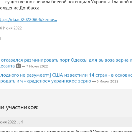
 — существенно снизила боевой потенциал Украины. Главной 
бождение Донбасса.
ttps://ria.ru/20220606/zerno-...
6 Июня 2022
я
отказался разминировать порт Одессы для вывоза зерна и
десанта
— 7 Июня 2022
лодного не разумеет»] США известили 14 стран - в основн
продать им «краденое» украинское зерно
— 6 Июня 2022
и участников:
Июня 2022 ,
url
опрос с вывозом зерна с территории бывшей Украины решается