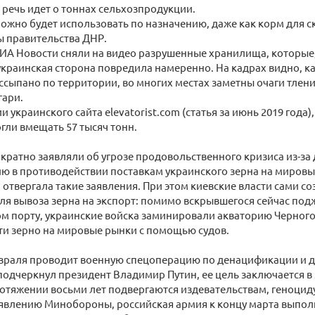
, речь идет о тоннах сельхозпродукции.
можно будет использовать по назначению, даже как корм для с
ы правительства ДНР.
ИА Новости сняли на видео разрушенные хранилища, которые
украинская сторона повредила намеренно. На кадрах видно, к
ссыпано по территории, во многих местах заметны очаги тления
гари.
 украинского сайта elevatorist.com (статья за июнь 2019 года)
ли вмещать 57 тысяч тонн.
ратно заявляли об угрозе продовольственного кризиса из-за 
ию в противодействии поставкам украинского зерна на миров
 отвергала такие заявления. При этом киевские власти сами с
ля вывоза зерна на экспорт: помимо вскрывшегося сейчас подж
 порту, украинские войска заминировали акваторию Черного 
ти зерно на мировые рынки с помощью судов.
февраля проводит военную спецоперацию по денацификации и
подчеркнул президент Владимир Путин, ее цель заключается в
отяжении восьми лет подвергаются издевательствам, геноциду
аявлению Минобороны, российская армия к концу марта выпол