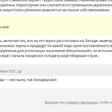
даемых территориях оно сжигается отступающими украинским
х нацистским режимом вывозится частными собственниками.
и мне
 включая тех, кто на это зерно рассчитывал на Западе: вывезу
енникам зерна и продадут по какой надо цене поставленного в
оружения для утилизации населения «Незалежной», не вспоми
ещё с начала пандемии голоде в мире «бедных» стран.
 Июня 2022 ,
url
гда — «ни зьим, так понадкусаю»
Войдите
или
станьте участником
, чтобы