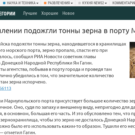
НАУКА И ТЕХНИКА
РАЗВЛЕЧЕНИЯ
КУХНЯ NEWS2
КОММЕНТАРИ
Лучшее
Хорошее
Новое
ТЕГОРИИ
плении подожгли тонны зерна в порту
йска подожгли тонны зерна, находившегося в хранилищах
о морского порта, зерно пропало, спасти его при
алось, сообщил РИА Новости советник главы
 Донецкой Народной Республики Ян Гагин.
ы агентства, побывав в порту города и проведя там
лично убедились в том, что значительное количество
там зерна испорчено.
166113
и Мариупольского порта присутствует большое количество зер
ичное. Оно, судя по запаху и внешнему виду, непригодно для 
, в основном, большая его часть. И это обусловлено тем, что п
 зернохранилища, чтобы это зерно не досталось Донецкой На
жно было его использовать каким-то образом. Тушили его нес
— отметил Гагин.