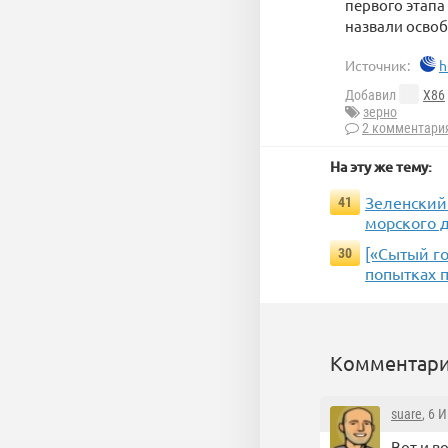
первого этапа
назвали осво
Источник:
h
Добавил
X86
зерно
2 комментари
На эту же тему:
Зеленский 
41
морского 
[«Сытый го
30
попытках 
Комментари
suare
, 6 
Вот и в