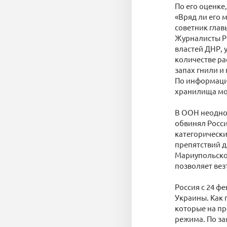
По его оценке
«Вряд ли его 
советник глав
Журналисты Р
властей ДНР, 
количестве ра
запах гнили и 
По информации
хранилища мог
В ООН неоднок
обвинял Росс
категорически
препятствий д
Мариупольском
позволяет вез
Россия с 24 
Украины. Как 
которые на пр
режима. По з