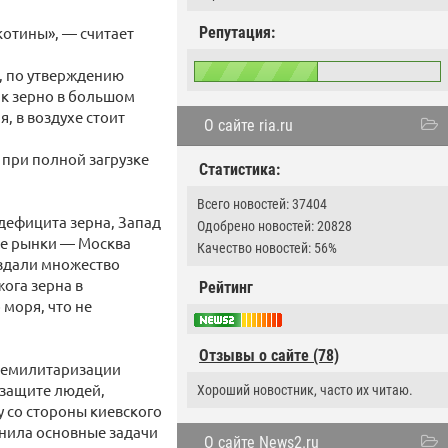
котины», — считает
Репутация:
, по утверждению
ак зерно в большом
, в воздухе стоит
О сайте ria.ru
, при полной загрузке
Статистика:
Всего новостей: 37404
дефицита зерна, Запад
Одобрено новостей: 20828
ые рынки — Москва
Качество новостей: 56%
оздали множество
ога зерна в
Рейтинг
моря, что не
Отзывы о сайте (78)
 демилитаризации
 защите людей,
Хороший новостник, часто их читаю.
 со стороны киевского
нила основные задачи
О сайте News2.ru