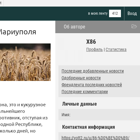
И
Вход
в мою ленту
412
Об авторе
 Мариуполя
X86
Профиль
|
Статистика
Последние добавленные новости
Одобренные новости
Френдлента последних новостей
Последние комментарии
Личные данные
на, это и кукурузное
дальнейшего
Имя:
ротивник, отступая из
родной Республике,
Контактная информация
колько дней, но
https://vott2.ru/u/86-%D0%BE%D0%B9/