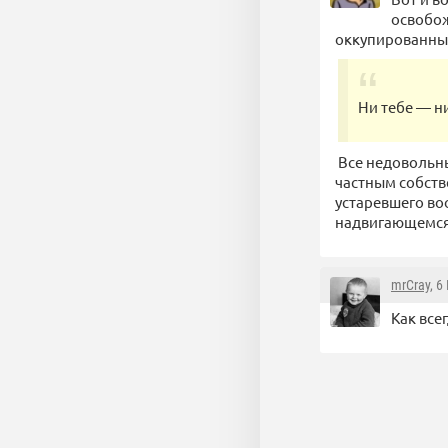
освобож
оккупированны
Ни тебе — н
Все недовольны,
частным собств
устаревшего во
надвигающемся 
mrCray
, 6
Как все