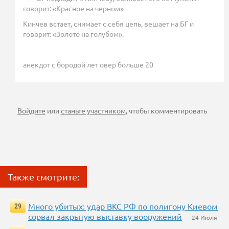
говорит: «Красное на черном»
Кинчев встает, снимает с себя цепь, вешает на БГ и
говорит: «Золото на голубом».
анекдот с бородой лет овер больше 20
Войдите
или
станьте участником
, чтобы комментировать
Также смотрите:
Много убитых: удар ВКС РФ по полигону Киевом
29
сорвал закрытую выставку вооружений
— 24 Июля