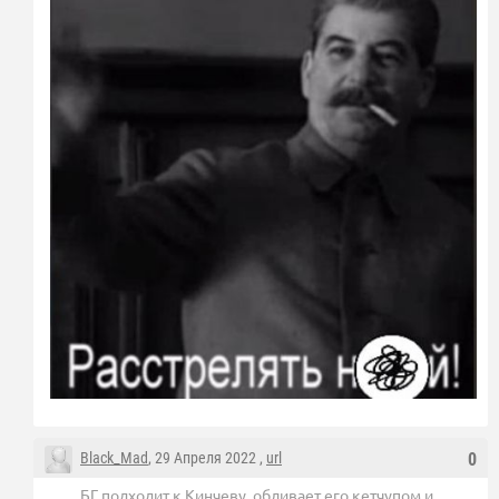
Black_Mad
, 29 Апреля 2022 ,
url
0
БГ подходит к Кинчеву, обливает его кетчупом и