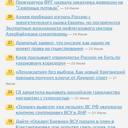
Прокуратура ФРГ назвала заказчика диверсии на
17
"Северных потоках"
— 24 Июля
Алиев пообещал изгнать Россию с
20
энергетического рынка Европы, но погорячился
Экспортные возможности нефтегазового сектора
Азербайджана смехотворны
— 24 Июля
Драпатый заявил, что русские как нация не
27
имеют права на существование
— 23 Июля
Киев призывает «принудить» Россию не бить по
19
«зерновому коридору»
— 23 Июля
«Демократия» без выбора. Как новый британский
17
премьер получил ключи от Даунинг-стрит
— 21
Июля
ГД запретила выдавать российское гражданство
24
мигрантам с судимостью
— 21 Июля
«Технику вывезти уже нельзя»: ВС РФ окружили
23
крупную группировку ВСУ в ДНР
— 21 Июля
Дайте «Оскар»! Боевики ВСУ попали в плен в
18
Константиновке при попытке снять ролик для