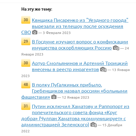
На эту же тему:
Квнщика Писаренко из "Уездного города"
30
вырезали из телешоу после осуждения
СВО
— 3 Февраля 2023
В Госдуме изучают вопрос о конфискации
29
имущества оскорбляющих Россию
— 24
2
Января 2023
Артур Смольянинов и Артемий Троицкий
30
внесены в реестр иноагентов
— 13 Января
3
2023
В полку ПуГалкиных прибыло.
48
Гребенщиков назвал россиян «больными
фашистами»
— 12 Января 2023
Путин исключил Хаматову и Раппопорт из
31
попечительского совета фонда «Круг
добра» (Чулпан Хаматова «коммуницирует» с
администрацией Зеленского)
— 15 Декабря
2
2022