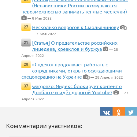
(Ненавистники России возмущаются
невозможностью занимать теплые местечки)
— 8 Мая 2022
Несколько вопросов к Смольянинову
27
4
— 1 Мая 2022
[Статья] О предательстве российских
21
лицедеев, креаклов и буржуа
— 28
Апреля 2022
«Яндекс» продолжает работать с
28
сотрудниками, открыто осуждающими
спецоперацию на Украине
— 28 Апреля 2022
3
wargonzo: Яндекс блокирует контент о
37
Донбассе и идёт дорогой Youtube?
— 27
Апреля 2022
Комментарии участников: