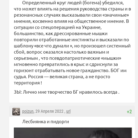
Определенный круг людей (богема) убедился,
что может влиять на решения руководства страны и в
резонансных случаях высказывали свои «значимые»
мнения, косвенно влияя на общественное мнение. В
ситуации со спецоперацией на Украине,
большинство, как дрессированные мышки
повторили отработанные инстинкты и высказали по
шаблону «все что думали », но произошел системный
сбой, вопрос оказался настолько важным и
серьезным , что псевдопатриотические «мышки»
мгновенно превратились в крыс и сдриснули за
горизонт отрабатывать новое гражданство. БОГ им
судья. Россия — великая страна, а не просто
территория !
ЗЫ: Лично мне творчество БГ нравилось всегда .
poizun
, 29 Апреля 2022 ,
url
+2
Лесбиянка и пидорги