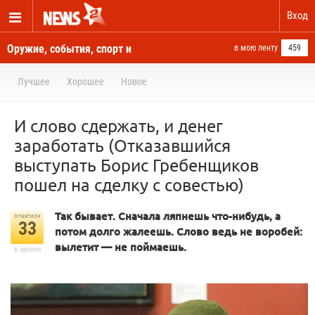
Вход
Оружие, события, спорт и
в мою ленту
459
новости отовсюду
Лучшее
Хорошее
Новое
И слово сдержать, и денег
заработать (Отказавшийся
выступать Борис Гребенщиков
пошел на сделку с совестью)
Так бывает. Сначала ляпнешь что-нибудь, а
отметили
33
потом долго жалеешь. Слово ведь не воробей:
вылетит — не поймаешь.
в архиве