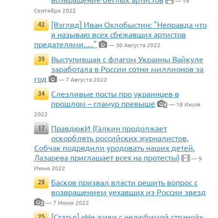
— 19
Сентября 2022
[Взгляд] Иван Охлобыстин: "Неправда что
42
я называю всех сбежавших артистов
предателями....."
— 30 Августа 2022
Выступившая с флагом Украины Вайкуле
39
заработала в России сотни миллионов за
год
— 7 Августа 2022
Слезливые посты про украинцев в
34
прошлом – гламур превыше
— 18 Июля
4
2022
ПравдюкИ (Галкин продолжает
17
оскорблять российских журналистов,
Собчак подрядили уродовать наших детей,
Лазарева приглашает всех на протесты)
— 9
Июня 2022
Басков призвал власти решить вопрос с
28
возвращением уехавших из России звезд
— 7 Июня 2022
2
[Статья] «Не живи с нелюбимой страной»
25