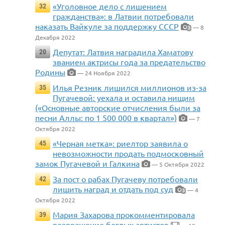
«Уголовное дело с лишением
32
гражданства»: в Латвии потребовали
наказать Вайкуле за поддержку СССР
— 8
3
Декабря 2022
Депутат: Латвия наградила Хаматову
20
званием актрисы года за предательство
Родины
— 24 Ноября 2022
Илья Резник лишился миллионов из-за
35
Пугачевой: уехала и оставила нищим
(«Основные авторские отчисления были за
песни Аллы: по 1 500 000 в квартал»)
— 7
Октября 2022
«Черная метка»: риелтор заявила о
45
невозможности продать подмосковный
замок Пугачевой и Галкина
— 5 Октября 2022
За пост о рабах Пугачеву потребовали
42
лишить наград и отдать под суд
— 4
3
Октября 2022
Мария Захарова прокомментировала
39
возвращение беглых артистов