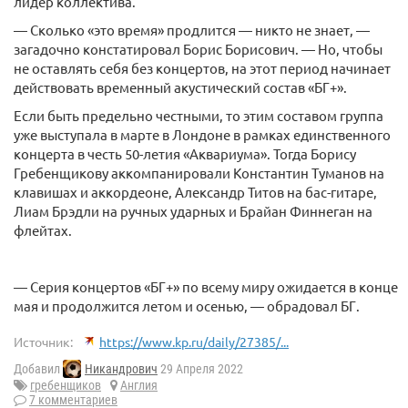
лидер коллектива.
— Сколько «это время» продлится — никто не знает, —
загадочно констатировал Борис Борисович. — Но, чтобы
не оставлять себя без концертов, на этот период начинает
действовать временный акустический состав «БГ+».
Если быть предельно честными, то этим составом группа
уже выступала в марте в Лондоне в рамках единственного
концерта в честь 50-летия «Аквариума». Тогда Борису
Гребенщикову аккомпанировали Константин Туманов на
клавишах и аккордеоне, Александр Титов на бас-гитаре,
Лиам Брэдли на ручных ударных и Брайан Финнеган на
флейтах.
— Серия концертов «БГ+» по всему миру ожидается в конце
мая и продолжится летом и осенью, — обрадовал БГ.
Источник:
https://www.kp.ru/daily/27385/...
Добавил
Никандрович
29 Апреля 2022
гребенщиков
Англия
7 комментариев