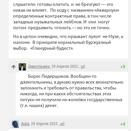
слушатели готовы платить и не брезгуют — это
никак не влияет. По ходу с названием «Аквариум»
определенные контрактные права, в том числе
западных музыкальных лейблов. И они могут
потом предъявить чтонить — но это не точно.
Но в целом очевидно, что музыкант лужит не Музе, а
мамоне. В принципе нормальный буржуазный
выбор. «Гламурный будист».
Джентльмен
, 29 Апреля 2022 ,
url
+9
Борис Пидерщиков. Вообщем-то
джентельмены, я думаю нужно всех внимательно
запомнить и требовать от правильства, чтобы
никогда, ни при каких обстоятельствах этих
питухи не получили ни копейки государственных
(т.е. наших) денег.
duba
, 29 Апреля 2022 ,
url
+4