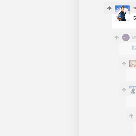
v
Б
Le
К