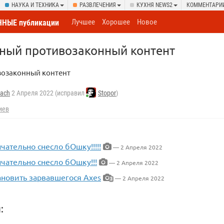
НАУКА И ТЕХНИКА
РАЗВЛЕЧЕНИЯ
КУХНЯ NEWS2
КОММЕНТАРИ
Лучшее
Хорошее
Новое
НЫЕ публикации
рный противозаконный контент
возаконный контент
tach
2 Апреля 2022 (исправил
Stopor
)
иев
нчательно снесло бОшку!!!!!
— 2 Апреля 2022
нчательно снесло бОшку!!!
— 2 Апреля 2022
ановить зарвавшегося Axes
— 2 Апреля 2022
3
: