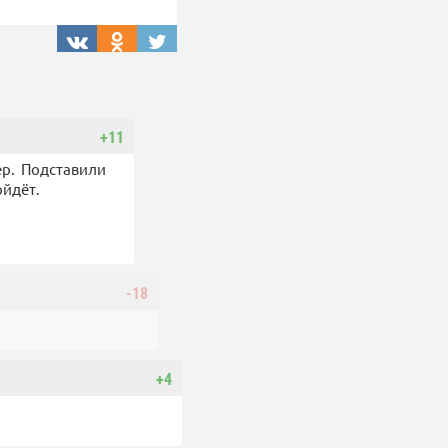
+11
ер. Подставили
ойдёт.
-18
+4