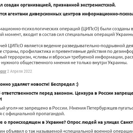
 создан организацией, признанной экстремистской.
ется агентами диверсионных центров информационно-психо
ационно-психологических операций (ЦИПсО) были созданы в 
ый момент, входит в состав сил специальных операций Украин
чей ЦИПсО является ведение разведывательно-подрывной деят
же страны, профилактика и превентивные действия по дезинфо
й терроризм, «сливы и вбросы» требуемой информации, рас
нужного общественного мнения не только внутри Украины.
opor
2 Апреля 2022
онно удаляет новости! Беспредел :)
ответственности перед законом. Цензура в России запреще
И
й угол» не запрещено в России. Мнения Петербуржцев пугатьс
ся с официальной пропагандой.
е о происходящем в Украине? Опрос людей на улицах Санк
тин объявил о так называемой «специальной военной операци