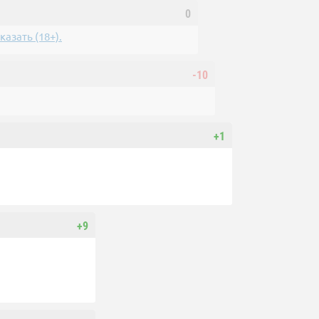
0
азать (18+).
-10
+1
+9