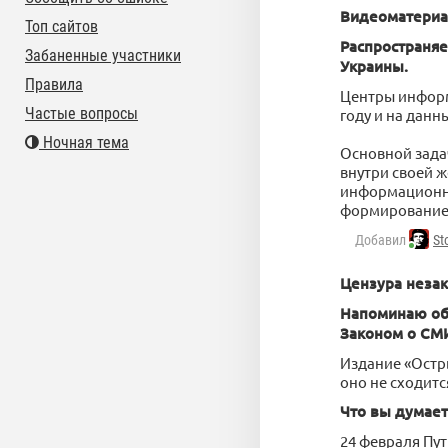
Видеоматериал
Топ сайтов
Распространя
Забаненные участники
Украины.
Правила
Центры информ
Частые вопросы
году и на данн
Ночная тема
Основной зада
внутри своей 
информационны
формирование 
Добавил
St
Цензура незак
Напоминаю об 
Законом о СМ
Издание «Остры
оно не сходит
Что вы думает
24 февраля Пу