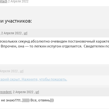
ntach
2 Апреля 2022
и участников:
, 2 Апреля 2022 ,
url
ескольких секунд абсолютно очевиден постановочный характ
 Впрочем, она — то легким испугом отделается. Свидетелем п
2 Апреля 2022 ,
url
арий скрыт. Нажмите, чтобы показать.
recedent
, 2 Апреля 2022 ,
url
 не знаю??!!!..)))))) Все, отвянь)))