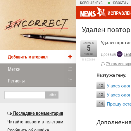
КОРОНАВИРУС
НОВОСТИ
ИСПРАВЛЕН
Удален повто
Удален проти
отметили
5
Добавил
Len
человек
Добавить материал
в архиве
79 комментар
Метки
На эту же тему:
Регионы
У axes око
12
У axes око
12
Прошу ост
14
Последние комментарии
Дополнения
Читайте новости в телеграм
Сообщить об ошибке