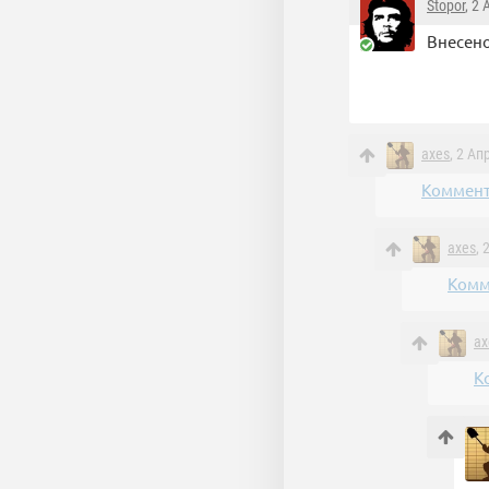
Stopor
, 2
Внесен
axes
, 2 Ап
Коммент
axes
, 
Комм
ax
К