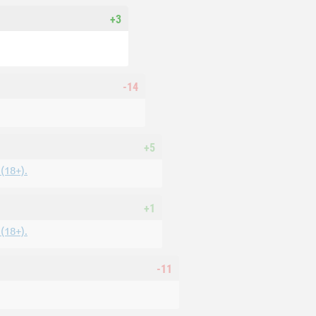
+3
-14
+5
18+).
+1
18+).
-11