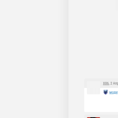
X86
, 2 Ап
моде