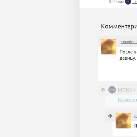
Добавил
Le
Комментари
precedent
После н
девицу.
Lentach
, 
Коммент
p
Я