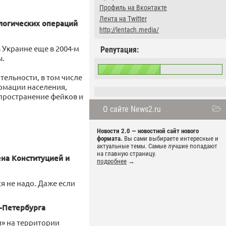
Профиль на Вконтакте
Лента на Twitter
логических операций
http://lentach.media/
Украине еще в 2004-м
Репутация:
ы.
ельности, в том числе
рмации населения,
пространение фейков и
О сайте News2.ru
Новости 2.0 — новостной сайт нового
формата.
Вы сами выбираете интересные и
актуальные темы. Самые лучшие попадают
на главную страницу.
на Конституцией и
подробнее
→
я не надо. Даже если
т-Петербурга
и» на территории