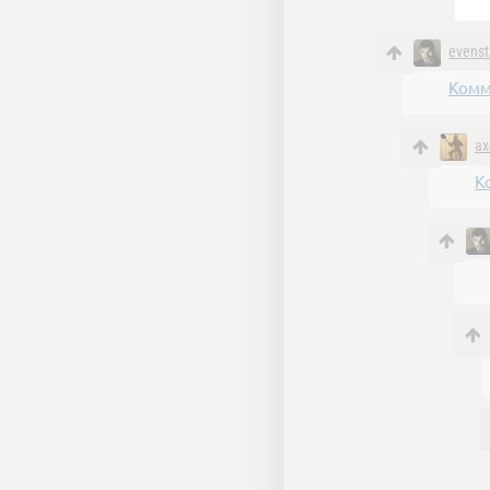
evenst
Комм
ax
К