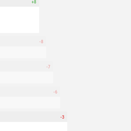
+8
-8
-7
-6
-3