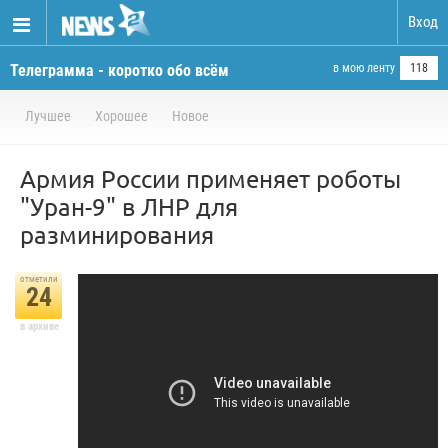
Вход
Телеграмма - коротко обо всём
в мою ленту
118
Лучшее
Хорошее
Новое
Армия России применяет роботы
"Уран-9" в ЛНР для
разминирования
отметили
24
в архиве