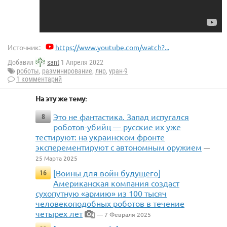
Источник:
https://www.youtube.com/watch?...
Добавил
sant
1 Апреля 2022
роботы
,
разминирование
,
лнр
,
уран-9
1 комментарий
На эту же тему:
Это не фантастика. Запад испугался
8
роботов-убийц — русские их уже
тестируют: на украинском фронте
эксперементируют с автономным оружием
—
25 Марта 2025
[Воины для войн будущего]
16
Американская компания создаст
сухопутную «армию» из 100 тысяч
человекоподобных роботов в течение
четырех лет
— 7 Февраля 2025
4