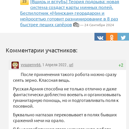
[Вширь и вглубь] Теория подрыва: новая
23
система создаст карты минных полей.
Беспилотник «Минскан» георадаром и
нейросетью готовит разминирование в 8 раз
быстрее пеших сапёров
— 24 Сентября 2024
3
Комментарии участников:
vvsupervv66
, 1 Апреля 2022 ,
url
+2
После применения такого робота можно сразу
сеять зерно. Классная вещь.
Русская Армия способна не только отлично и даже
фантастически доблестно воевать и организовывать
гуманитарную помощь, но и подготавливать поля к
посевной.
Буквально наглазах перековывает в полях бывших
сражений мечи на орало.
Я бы разработчиков этого мирного чудо-робота