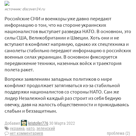
источник: discover24.ru
Российские СМИ и военкоры уже давно передают
информацию о том, что на стороне украинских
националистов выступает разведка НАТО. В основном, это
силы США, Великобритании и Швеции. Хоть они и не
вступают в конфликт напрямую, однако их спецтехника и
самолеты стабильно передают информацию о российских
военных силах украинцам. В основном фиксируется
передвижение техники, наземных войск и траектория
полета ракет.
Вопреки заявлениям западных политиков о мире
конфликт продолжает затягиваться из-за стабильной
поддержки националистов со стороны НАТО. Сам же
лидер Незалежной каждый раз строит из себя бедную
овечку, давя на жалость общественности и прикидываясь
слабым и беззащитным.
Добавил
kristofer776
30 Марта 2022
украина
,
нато
,
зеленский
нет комментариев
проблема (2)