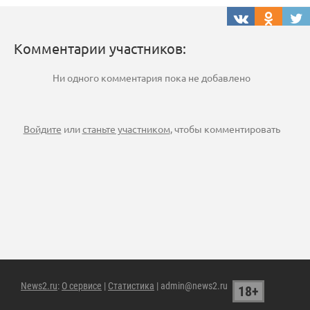
Комментарии участников:
Ни одного комментария пока не добавлено
Войдите
или
станьте участником
, чтобы комментировать
News2.ru
:
О сервисе
|
Статистика
| admin@news2.ru
18+