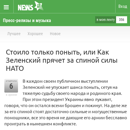
Вход
Пресс-релизы и музыка
в мою ленту
356
Лучшее
Хорошее
Новое
Стоило только поныть, или Как
Зеленский прячет за спиной силы
НАТО
В каждом своем публичном выступлении
отметили
6
Зеленский не упускает шанса поныть, сетуя на
тяжелую судьбу своего народа и родимого края.
в архиве
При этом президент Украины явно лукавит,
говоря, что он остался всеми брошен и покинут. На деле же
за его спиной стоят достаточно сильные и могущественные
помощники, все это время не дающие его армии бесславно
проиграть в нынешнем конфликте.