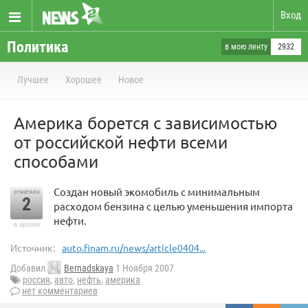
Вход
Политика
в мою ленту
2932
Лучшее
Хорошее
Новое
Америка борется с зависимостью
от российской нефти всеми
способами
Создан новый экомобиль с минимальным
отметили
2
расходом бензина с целью уменьшения импорта
нефти.
в архиве
Источник:
auto.finam.ru/news/article0404...
Добавил
Bernadskaya
1 Ноября 2007
россия
,
авто
,
нефть
,
америка
нет комментариев