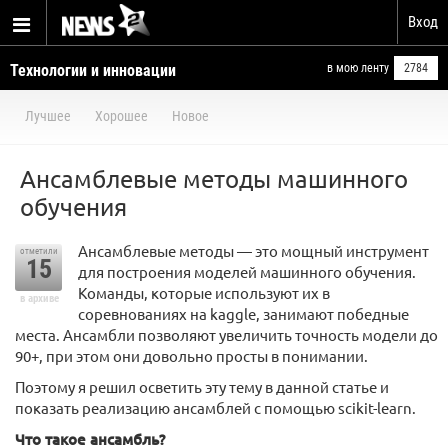
Вход
Технологии и инновации
в мою ленту
2784
Лучшее
Хорошее
Новое
Ансамблевые методы машинного
обучения
Ансамблевые методы — это мощный инструмент
отметили
15
для построения моделей машинного обучения.
Команды, которые используют их в
в архиве
соревнованиях на kaggle, занимают победные
места. Ансамбли позволяют увеличить точность модели до
90+, при этом они довольно просты в понимании.
Поэтому я решил осветить эту тему в данной статье и
показать реализацию ансамблей с помощью scikit-learn.
Что такое ансамбль?