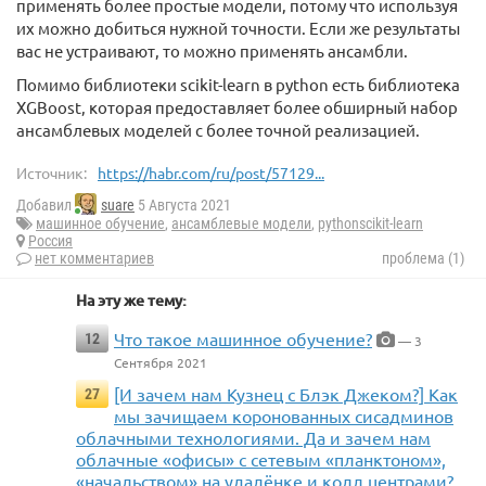
применять более простые модели, потому что используя
их можно добиться нужной точности. Если же результаты
вас не устраивают, то можно применять ансамбли.
Помимо библиотеки scikit-learn в python есть библиотека
XGBoost, которая предоставляет более обширный набор
ансамблевых моделей с более точной реализацией.
Источник:
https://habr.com/ru/post/57129...
Добавил
suare
5 Августа 2021
машинное обучение
,
ансамблевые модели
,
pythonscikit-learn
Россия
нет комментариев
проблема (1)
На эту же тему:
Что такое машинное обучение?
12
— 3
Сентября 2021
[И зачем нам Кузнец с Блэк Джеком?] Как
27
мы зачищаем коронованных сисадминов
облачными технологиями. Да и зачем нам
облачные «офисы» с сетевым «планктоном»,
«начальством» на удалёнке и колл центрами?