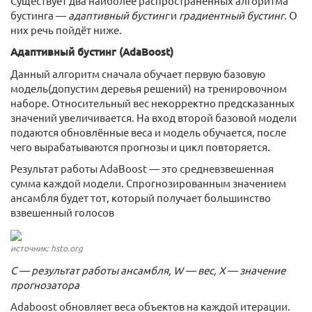
Существует два наиболее распространённых алгоритма
бустинга —
адаптивный бустинг
и
градиентный бустинг
. О
них речь пойдёт ниже.
Адаптивный бустинг (AdaBoost)
Данный алгоритм сначала обучает первую базовую
модель(допустим деревья решений) на тренировочном
наборе. Относительный вес некорректно предсказанных
значений увеличивается. На вход второй базовой модели
подаются обновлённые веса и модель обучается, после
чего вырабатываются прогнозы и цикл повторяется.
Результат работы AdaBoost — это средневзвешенная
сумма каждой модели. Спрогнозированным значением
ансамбля будет тот, который получает большинство
взвешенный голосов
источник: hsto.org
C — результат работы ансамбля, W — вес, X — значение
прогнозатора
Adaboost обновляет веса объектов на каждой итерации.