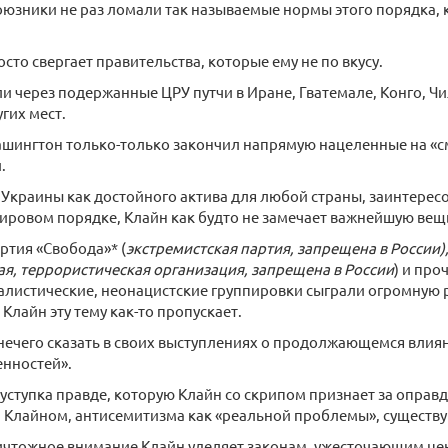
юзники не раз ломали так называемые нормы этого порядка, к
сто свергает правительства, которые ему не по вкусу.
и через подержанные ЦРУ путчи в Иране, Гватемале, Конго, Чил
гих мест.
ашингтон только-только закончил напрямую нацеленные на «с
.
я Украины как достойного актива для любой страны, заинтере
ировом порядке, Клайн как будто не замечает важнейшую вещ
ртия «Свобода»* (
экстремистская партия, запрещена в России)
ая, террористическая организация, запрещена в России
) и про
алистические, неонацистские группировки сыграли огромную 
Клайн эту тему как-то пропускает.
нечего сказать в своих выступлениях о продолжающемся влияни
енностей».
уступка правде, которую Клайн со скрипом признает за оправ
 Клайном, антисемитизма как «реальной проблемы», существ
ичтожное внимание Клайн уделяет законам, ужесточающим цен