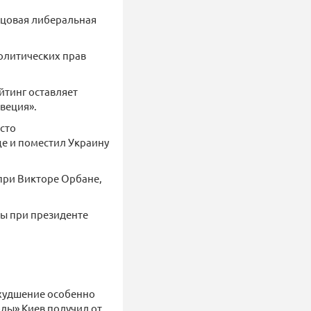
зцовая либеральная
олитических прав
йтинг оставляет
веция».
сто
ще и поместил Украину
 при Викторе Орбане,
ны при президенте
Ухудшение особенно
оды» Киев получил от