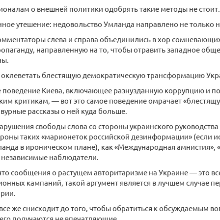
ионалам о внешней политики одобрять такие методы не стоит.
ное утешение: недовольство Умланда направлено не только н
комментаторы слева и справа объединились в хор сомневающих
опаганду, направленную на то, чтобы отравить западное общ
ны.
 оклеветать блестящую демократическую трансформацию Укр
 поведение Киева, включающее разнузданную коррупцию и по
ким критикам, — вот это самое поведение омрачает «блестя
вурные рассказы о ней куда больше.
арушения свободы слова со стороны украинского руководства
ороны таких «марионеток российской дезинформации» (если и
анда в ироническом плане), как «Международная амнистия», «
е независимые наблюдатели.
 что сообщения о растущем авторитаризме на Украине — это вс
онных кампаний, такой аргумент является в лучшем случае 
ории.
все же снисходит до того, чтобы обратиться к обсуждаемым во
него получаются не впечатляющие.