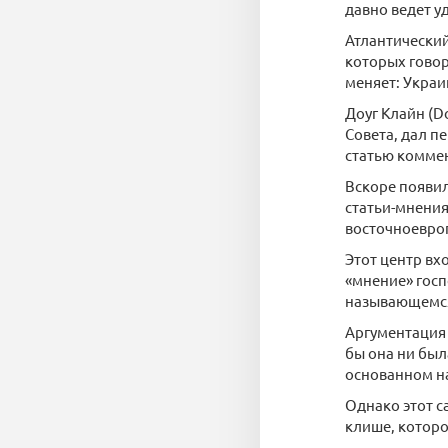
давно ведет у
Атлантический
которых говор
меняет: Украи
Доуг Клайн (D
Совета, дал п
статью коммен
Вскоре появи
статьи-мнения
восточноевро
Этот центр вх
«мнение» госп
называющемся 
Аргументация 
бы она ни был
основанном н
Однако этот с
клише, которо