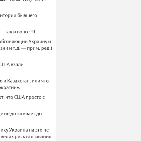
рритории бывшего
 так и вовсе 11.
 обгоняющий Украину и
и и т.д. — прим. ред.)
 США взяли
 и Казахстан, или что
ократии».
т, что США просто с
е не дотягивает до
ку Украина на это не
 велик риск втягивания