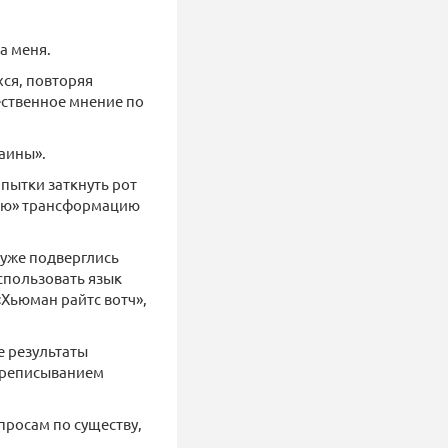
а меня.
ся, повторяя
ественное мнение по
аины».
пытки заткнуть рот
щую» трансформацию
 уже подверглись
спользовать язык
Хьюман райтс вотч»,
е результаты
переписыванием
просам по существу,