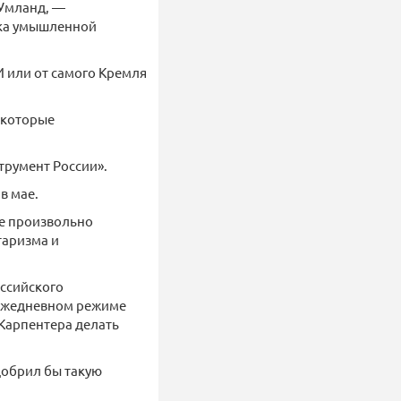
 Умланд, —
ока умышленной
 или от самого Кремля
 которые
трумент России».
в мае.
же произвольно
таризма и
оссийского
 ежедневном режиме
 Карпентера делать
добрил бы такую