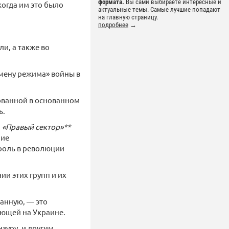
формата.
Вы сами выбираете интересные и
огда им это было
актуальные темы. Самые лучшие попадают
на главную страницу.
подробнее
→
и, а также во
мену режима» войны в
сованной в основанном
ь.
, «Правый сектор»**
чие
роль в революции
и этих групп и их
данную, — это
ующей на Украине.
зуру, и другим