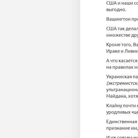
США и наши со
выгодно.
Вашингтон про
США так делал
множестве дру
Кроме того, В
Ираке и Ливии
А что касаетс
на правилах м
Украинская па
(экстремистск
ультранацион
Майдана, хотя 
Клайну почти 
уродливых «ц
Единственная 
признание им,
И уж совсем н