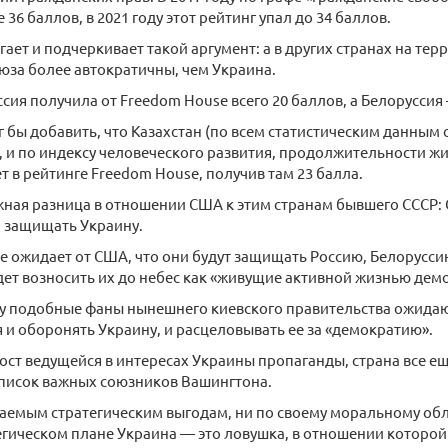
36 баллов, в 2021 году этот рейтинг упал до 34 баллов.
ает и подчеркивает такой аргумент: а в других странах на те
юза более автократичны, чем Украина.
сия получила от Freedom House всего 20 баллов, а Белоруссия —
 бы добавить, что Казахстан (по всем статистическим данным
 и по индексу человеческого развития, продолжительности жизн
т в рейтинге Freedom House, получив там 23 балла.
ажная разница в отношении США к этим странам бывшего СССР:
о защищать Украину.
не ожидает от США, что они будут защищать Россию, Белоруссию
ет возносить их до небес как «живущие активной жизнью дем
у подобные фаны нынешнего киевского правительства ожидаю
 и оборонять Украину, и расцеловывать ее за «демократию».
ост ведущейся в интересах Украины пропаганды, страна все ещ
список важных союзников Вашингтона.
аемым стратегическим выгодам, ни по своему моральному обли
тегическом плане Украина — это ловушка, в отношении которой