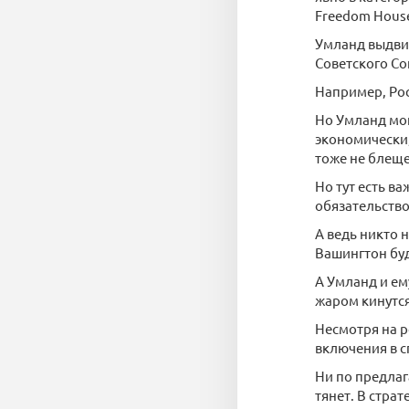
Freedom House 
Умланд выдвиг
Советского Со
Например, Рос
Но Умланд мог
экономически,
тоже не блеще
Но тут есть в
обязательств
А ведь никто 
Вашингтон буд
А Умланд и ем
жаром кинутся
Несмотря на р
включения в 
Ни по предлаг
тянет. В стра