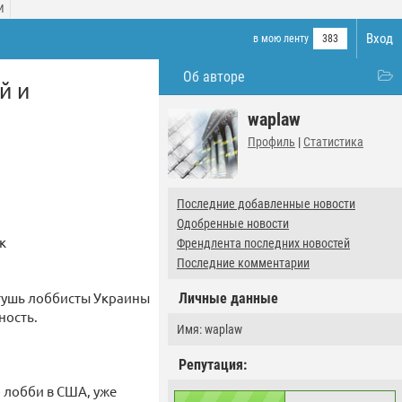
И
Вход
в мою ленту
383
Об авторе
й и
waplaw
Профиль
|
Статистика
Последние добавленные новости
Одобренные новости
к
Френдлента последних новостей
Последние комментарии
тушь лоббисты Украины
Личные данные
ность.
Имя: waplaw
Репутация:
 лобби в США, уже