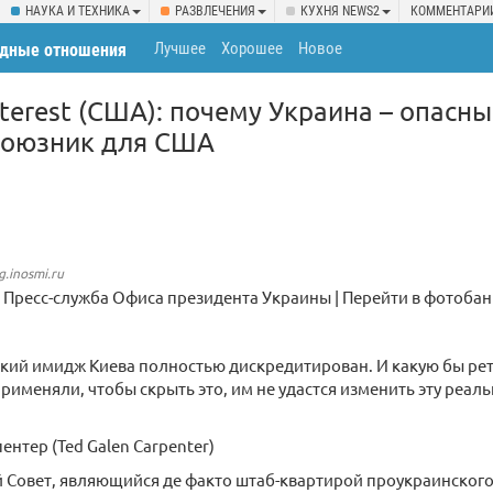
НАУКА И ТЕХНИКА
РАЗВЛЕЧЕНИЯ
КУХНЯ NEWS2
КОММЕНТАРИ
Лучшее
Хорошее
Новое
дные отношения
nterest (США): почему Украина – опасны
союзник для США
g.inosmi.ru
0, Пресс-служба Офиса президента Украины | Перейти в фотобан
кий имидж Киева полностью дискредитирован. И какую бы ре
применяли, чтобы скрыть это, им не удастся изменить эту реаль
ентер (Ted Galen Carpenter)
 Совет, являющийся де факто штаб-квартирой проукраинского