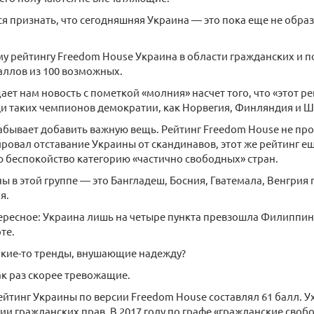
я признать, что сегодняшняя Украина — это пока еще не обра
у рейтингу Freedom House Украина в области гражданских и п
аллов из 100 возможных.
ет нам новость с пометкой «молния» насчет того, что «этот ре
и таких чемпионов демократии, как Норвегия, Финляндия и Ш
абывает добавить важную вещь. Рейтинг Freedom House не про
овал отставание Украины от скандинавов, этот же рейтинг е
 беспокойство категорию «частично свободных» стран.
ы в этой группе — это Бангладеш, Босния, Гватемала, Венгрия
я.
ересное: Украина лишь на четыре пункта превзошла Филиппи
те.
акие-то тренды, внушающие надежду?
ак раз скорее тревожащие.
ейтинг Украины по версии Freedom House составлял 61 балл. 
рии гражданских прав. В 2017 году по графе «гражданские своб