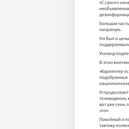
«С самого нач
необъявленна
дезинформац
Большая часть
напрямую.
Но был и цел
поддерживали
Умланд подпер
В этом контек
«Карпентер ис
подобранных ф
национализма 
И продолжает 
телевидения,
вот уже семь 
это».
Покойный и п
тактику полем