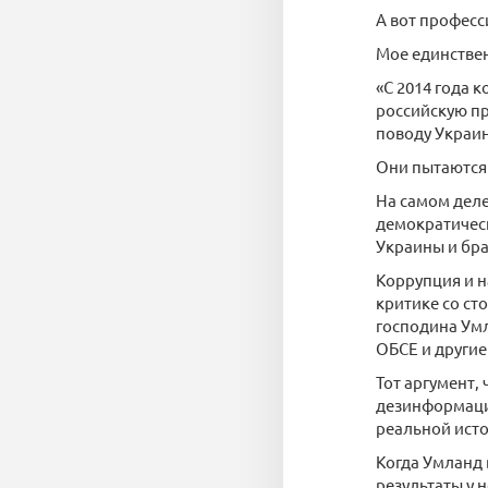
А вот професс
Мое единствен
«С 2014 года 
российскую пр
поводу Украи
Они пытаются
На самом деле
демократичес
Украины и бра
Коррупция и н
критике со ст
господина Умл
ОБСЕ и други
Тот аргумент,
дезинформаци
реальной ист
Когда Умланд 
результаты у 