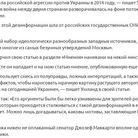
ала российской агрессии против Украины в 2014 году, — пишет
я война между двумя странами разворачивалась на фоне пот
ии.
 этой дезинформации шла от российских государственных СМИ
ый набор идеологически разнообразных западных источников,
 многие из самых безумных утверждений Москвы».
чил свою статью в разделе «Мнения» намеками на некий «инс
сте он нападает и на мою статью-мнение, опубликованную еще 
пользует смесь из полуправды, ложных интерпретаций, а так
актов, чтобы нарисовать мрачную картину растущего автори
на сегодняшней Украине», — пишет Умланд в своей статье.
так: «Его аргументы были бы легко узнаваемы для зрителей р
 которым приходится сталкиваться с такой дезинформацией в
лет. Можно лишь догадываться, каковы мотивы, заставляющие
ока никем не оплаканный сенатор Джозеф Маккарти вполне о
ики.