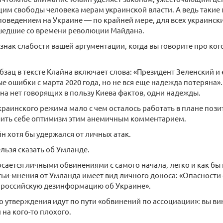
м свободы человека мерам украинской власти. А ведь такие
оведением на Украине — по крайней мере, для всех украинск
ошедшие со времени революции Майдана.
изнак слабости вашей аргументации, когда вы говорите про кого
бзац в тексте Клайна включает слова: «Президент Зеленский и
е ошибки с марта 2020 года, но не вся еще надежда потеряна»
на нет говорящих в пользу Киева фактов, одни надежды.
краинского режима мало с чем осталось работать в плане позит
шить себе оптимизм этим анемичным комментарием.
н хотя бы удержался от личных атак.
ельзя сказать об Умланде.
осается личными обвинениями с самого начала, легко и как бы
тьи-мнения от Умланда имеет вид личного доноса: «Опасности
российскую дезинформацию об Украине».
о утверждения идут по пути «обвинений по ассоциации»: вы ви
 на кого-то плохого.