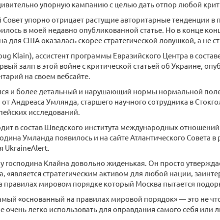
дивительно упорную кампанию с целью дать отпор любой крит
 Совет упорно отрицает растущие авторитарные тенденции в п
илось в моей недавно опубликованной статье. Но в конце конц
на для США оказалась скорее стратегической ловушкой, а не с
oug Klain), ассистент программы Евразийского Центра в состав
ервый залп в этой войне с критической статьей об Украине, о
тарий на своем вебсайте.
лся и более детальный и нарушающий нормы нормальной поле
 от Андреаса Умлянда, старшего научного сотрудника в Стокг
пейских исследований.
одит в состав Шведского института международных отношений.
одина Умланда появилось и на сайте Атлантического Совета в 
UkraineAlert.
у господина Клайна довольно жиденькая. Он просто утверждае
а, «является стратегическим активом для любой нации, заинт
а правилах мировом порядке который Москва пытается подорв
амый «основанный на правилах мировой порядок» — это не что
е очень легко использовать для оправдания самого себя или 