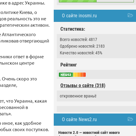
ике в адрес Украины.
олитике Киева, о
О сайте inosmi.ru
ов реальность это не
тратегическим активом.
Статистика:
е Атлантического
Всего новостей: 4817
публиковав отвергающий
Одобрено новостей: 2183
Качество новостей: 45%
мики ответ в форме
ольмском центре
Рейтинг
 Очень скоро это
разделе,
Отзывы о сайте (318)
откровенное враньё
т, что Украина, какая
ересованной в
ать».
О сайте News2.ru
 иное, как удобное
любых своих поступков.
Новости 2.0 — новостной сайт нового