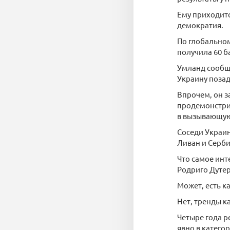
Ему приходитс
демократия.
По глобальном
получила 60 б
Умланд сообща
Украину позад
Впрочем, он з
продемонстрир
в вызывающую
Соседи Украин
Ливан и Серби
Что самое инт
Родриго Дутер
Может, есть к
Нет, тренды к
Четыре года р
явно в катего