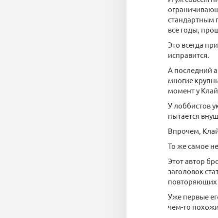
ограничивающи
стандартным п
все годы, пр
Это всегда пр
исправится.
А последний а
многие крупны
момент у Клай
У лоббистов у
пытается вну
Впрочем, Клай
То же самое н
Этот автор бр
заголовок ста
повторяющих 
Уже первые ег
чем-то похожи