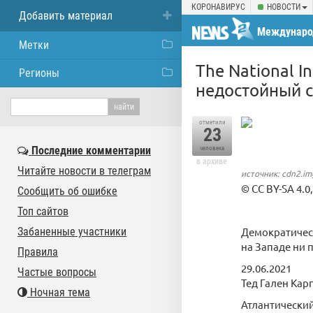
КОРОНАВИРУС
НОВОСТИ
Добавить материал
Междунаро
Метки
The National I
Регионы
недостойный 
отметили
23
Последние комментарии
человека
в архиве
Читайте новости в телеграм
источник: cdn2.im
© CC BY-SA 4.
Сообщить об ошибке
Топ сайтов
Забаненные участники
Демократичес
на Западе ни 
Правила
29.06.2021
Частые вопросы
Тед Гален Карп
Ночная тема
Атлантический