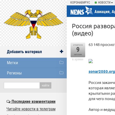
КОРОНАВИРУС
НОВОСТИ
Авиация, А
Россия развор
(видео)
63 148 просмот
отметили
9
Добавить материал
человек
в архиве
Метки
sonar2050.org
Регионы
Россия заканч
которая явля
крылатыми рак
для чего пона
Последние комментарии
Читайте новости в телеграм
Автор и веду