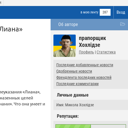
И
Вход
в мою ленту
287
Об авторе
«Лиана»
прапорщик
Хохлідзе
Профиль
|
Статистика
Последние добавленные новости
Одобренные новости
Френдлента последних новостей
Последние комментарии
леуказания «Лиана»,
Личные данные
 наземных целей
ами». Что она умеет и
Имя: Микола Хохлідзе
Репутация: