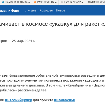
НАУКА И ТЕХНИКА
РАЗВЛЕЧЕНИЯ
КУХНЯ NEWS2
КОММЕНТАРИ
Лучшее
Хорошее
Новое
рмия и Флот
ачивает в космосе «указку» для ракет 
ров — 25 мар. 2021 г.
ивает формирование орбитальной группировки разведки и це
ется последним элементом комплекса поражения надводных и
етами дальнего действия. В том числе «Калибрами» и «Циркон
добилась – расскажем далее.
щий
#ЕвгенийСупер​
для проекта
#Сонар2050