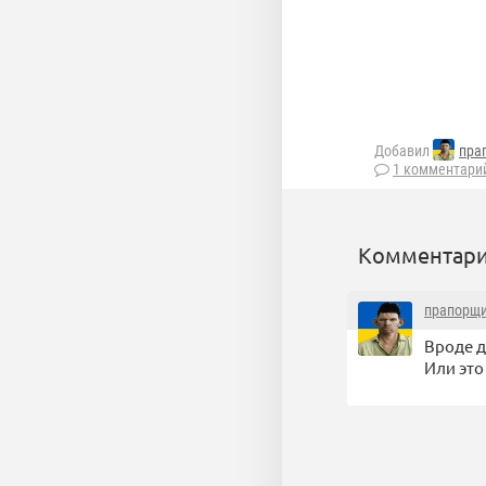
Добавил
пра
1 комментари
Комментари
прапорщи
Вроде д
Или это