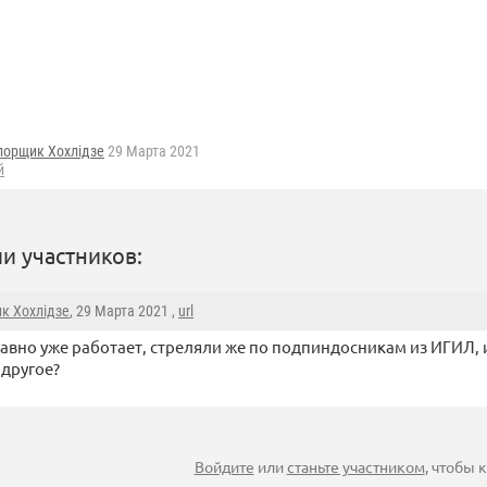
порщик Хохлідзе
29 Марта 2021
й
и участников:
к Хохлідзе
, 29 Марта 2021 ,
url
авно уже работает, стреляли же по подпиндосникам из ИГИЛ, 
 другое?
Войдите
или
станьте участником
, чтобы