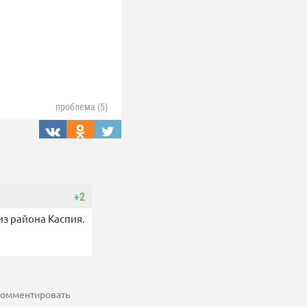
проблема (5)
+2
из района Каспия.
 комментировать