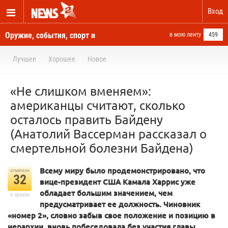
Вход
Оружие, события, спорт и
в мою ленту
459
новости отовсюду
Лучшее
Хорошее
Новое
«Не слишком вменяем»:
американцы считают, сколько
осталось править Байдену
(Анатолий Вассерман рассказал о
смертельной болезни Байдена)
Всему миру было продемонстрировано, что
отметили
32
вице-президент США Камала Харрис уже
обладает большим значением, чем
в архиве
предусматривает ее должность. Чиновник
«номер 2», словно забыв свое положение и позицию в
иерархии, вновь побеседовала без участия главы