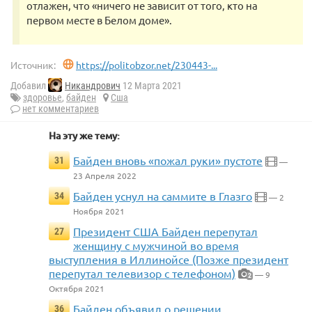
отлажен, что «ничего не зависит от того, кто на
первом месте в Белом доме».
Источник:
https://politobzor.net/230443-...
Добавил
Никандрович
12 Марта 2021
здоровье
,
байден
Сша
нет комментариев
На эту же тему:
Байден вновь «пожал руки» пустоте
31
—
23 Апреля 2022
Байден уснул на саммите в Глазго
34
— 2
Ноября 2021
Президент США Байден перепутал
27
женщину с мужчиной во время
выступления в Иллинойсе (Позже президент
перепутал телевизор с телефоном)
— 9
2
Октября 2021
Байден объявил о решении
36