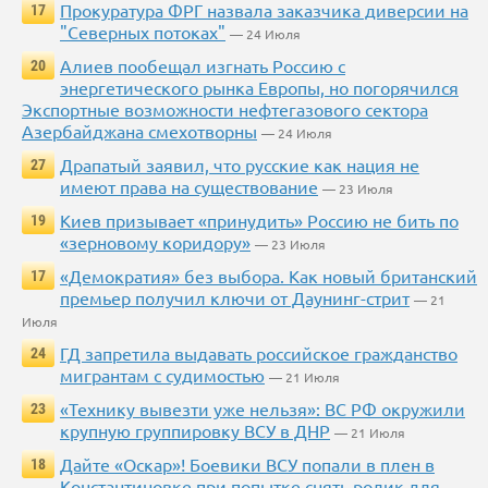
Прокуратура ФРГ назвала заказчика диверсии на
17
"Северных потоках"
— 24 Июля
Алиев пообещал изгнать Россию с
20
энергетического рынка Европы, но погорячился
Экспортные возможности нефтегазового сектора
Азербайджана смехотворны
— 24 Июля
Драпатый заявил, что русские как нация не
27
имеют права на существование
— 23 Июля
Киев призывает «принудить» Россию не бить по
19
«зерновому коридору»
— 23 Июля
«Демократия» без выбора. Как новый британский
17
премьер получил ключи от Даунинг-стрит
— 21
Июля
ГД запретила выдавать российское гражданство
24
мигрантам с судимостью
— 21 Июля
«Технику вывезти уже нельзя»: ВС РФ окружили
23
крупную группировку ВСУ в ДНР
— 21 Июля
Дайте «Оскар»! Боевики ВСУ попали в плен в
18
Константиновке при попытке снять ролик для