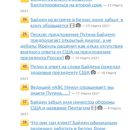
баллотироваться на второй срок
— 25 Марта
2021
Байден на встрече в Белом доме забыл, к
36
кому обращается
— 25 Марта 2021
Песков: предложение Путина Байдену
25
предполагает открытый диалог, а не
дебаты (Кремль расценит как отказ отсутствие
внятного ответа от США на предложение
президента России)
— 19 Марта 2021
Путин в ответ на слова Байдена пожелал
40
здоровья президенту США
— 18 Марта
2021
Ведущий «ABC News» спрашивает: вы
34
знаете Путина......?
— 17 Марта 2021
Байден забыл имя министра обороны
37
США и название Пентагона
— 9 Марта
2021
Что они там курят? Байден официально
39
разрешил работать в Белом Доме